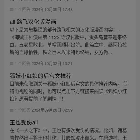
1 个回答
2024年10月05日 17:48
all 路飞汉化版漫画
以下是为您整理的部分路飞相关的汉化版漫画内容： -
《海贼王》漫画第 1122 话汉化版中，蛋头岛篇章迎来终
章，五老星败北，草帽团顺利出航。此篇章中，继阿特拉
斯的自爆牺牲，铁之巨人埃米特也终结，友方做...
1 个回答
2024年10月02日 13:21
狐妖小红娘的后宫文推荐
目前未获取到关于狐妖小红娘后宫文的具体推荐内容。 等
待电视剧的同时，也可以点击下方链接来阅读《狐妖小红
娘》原著提前了解剧情了！
1 个回答
2024年09月28日 02:59
王也受伤all
在《一人之下》中，王也有多次受伤的情况。比如，诸葛
青悍然出手将王也打伤，其脸颊渗出血来。在碧游村，王