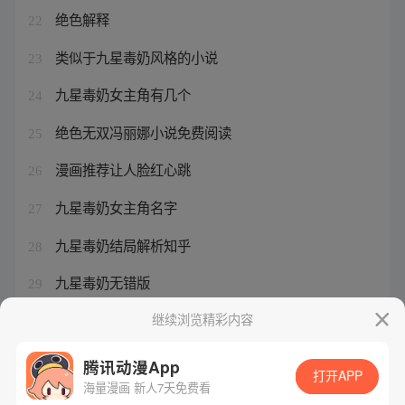
绝色解释
22
类似于九星毒奶风格的小说
23
九星毒奶女主角有几个
24
绝色无双冯丽娜小说免费阅读
25
漫画推荐让人脸红心跳
26
九星毒奶女主角名字
27
九星毒奶结局解析知乎
28
九星毒奶无错版
29
绝色无双小说女主冯丽娜的小说
继续浏览精彩内容
30
腾讯动漫App
打开APP
海量漫画 新人7天免费看