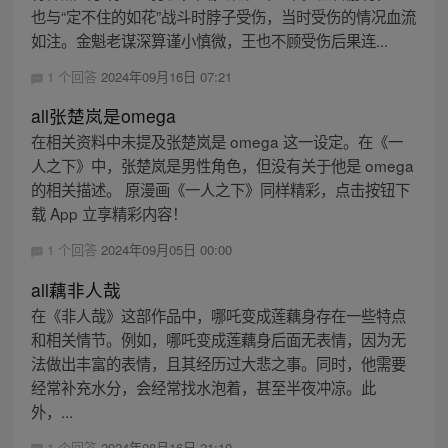
也与“定不住的如花”战斗时脖子受伤，当时受伤的情况血流
如注。金魁老谋深算谨小慎微，王也不顾受伤后果连...
1 个回答
2024年09月16日 07:21
all张楚岚是omega
在相关资料中未提及张楚岚是 omega 这一设定。在《一
人之下》中，张楚岚是男性角色，但没有关于他是 omega
的相关描述。 原漫画《一人之下》同样精彩，点击按钮下
载 App 立享精彩内容！
1 个回答
2024年09月05日 00:00
all藕非人哉
在《非人哉》这部作品中，哪吒变成莲藕身存在一些特点
和相关情节。例如，哪吒变成莲藕身后面无表情，因为无
法做出丰富的表情，且其经历过大悲之事。同时，他需要
经常补充水分，会经常找水泡着，甚至半夜冲凉。此
外，...
1 个回答
2024年08月16日 21:10