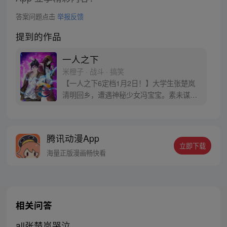
答案问题点击
举报反馈
提到的作品
一人之下
米橙子 · 战斗 · 搞笑
【一人之下6定档1月2日！】大学生张楚岚
清明回乡，遭遇神秘少女冯宝宝。素未谋面
的冯宝宝却对张楚岚异常熟悉，并将其带去
自己打工的快递公司。为了帮冯宝宝寻找她
的身世，也为了查清自己与爷爷身上的秘
腾讯动漫App
密，张楚岚的生活被彻底颠覆，与冯宝宝一
立即下载
同踏上“异人”之旅。
海量正版漫画畅快看
相关问答
all张楚岚哭泣