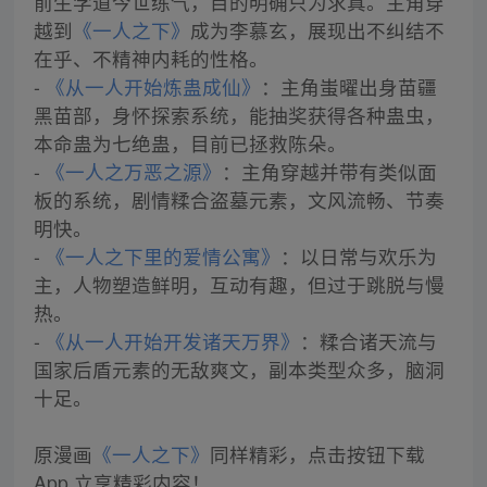
前生学道今世练气，目的明确只为求真。主角穿
越到
《一人之下》
成为李慕玄，展现出不纠结不
在乎、不精神内耗的性格。
-
《从一人开始炼蛊成仙》
：主角蚩曜出身苗疆
黑苗部，身怀探索系统，能抽奖获得各种蛊虫，
本命蛊为七绝蛊，目前已拯救陈朵。
-
《一人之万恶之源》
：主角穿越并带有类似面
板的系统，剧情糅合盗墓元素，文风流畅、节奏
明快。
-
《一人之下里的爱情公寓》
：以日常与欢乐为
主，人物塑造鲜明，互动有趣，但过于跳脱与慢
热。
-
《从一人开始开发诸天万界》
：糅合诸天流与
国家后盾元素的无敌爽文，副本类型众多，脑洞
十足。
原漫画
《一人之下》
同样精彩，点击按钮下载
App 立享精彩内容！