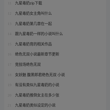
九星毒奶zip下载
11
九星毒奶女主角叫什么
12
九星毒奶第几章在一起
13
跟九星毒奶一样的小说叫什么
14
九星毒奶育的相关作品
15
绝色无双小说最新章节更新
16
竞技场绝色无双
17
女妖魅 腹黑郎君绝色无双 小说
18
有没有类似九星毒奶的小说
19
九星毒奶推倒女主在多少张
20
九星毒奶类似设定的小说
21