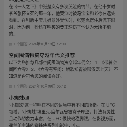
在《一人之下》中张楚岚有多次哭泣的情节。在他十岁时
爷爷张怀义死的那一年，他哭泣时被冯宝宝和老徐在远处
看到。在剧版中宝儿姐意外受伤时，张楚岚愣住后流下眼
泪，因为前一秒还在嘲笑的贾正瑜伤了他认为无所不能
的...
1 个回答
2024年10月13日 12:38
空间囤满物资穿越年代文推荐
以下为您推荐几部空间囤满物资穿越年代文： 1. 《带着空
间回六零》 2. 《六零有空间：娇软知青被糙汉宠上天》 不
知道是否符合您的阅读喜好。
1 个回答
2024年10月09日 05:12
小蜘蛛all
“小蜘蛛”这一称呼在不同的语境中有不同的所指。在 UFC
领域，“小蜘蛛”埃里克·席尔瓦曾被寄予厚望，打法有灵性
且动作想象力丰富，在 UFC 很快站稳脚跟。在影视方面，
荷兰弟主演的蜘蛛侠系列电影中，小...