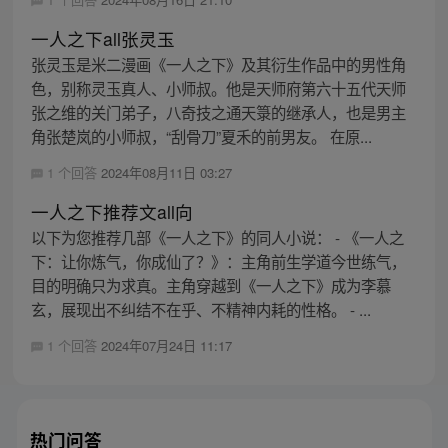
一人之下all张灵玉
张灵玉是米二漫画《一人之下》及其衍生作品中的男性角
色，别称灵玉真人、小师叔。他是天师府第六十五代天师
张之维的关门弟子，八奇技之通天箓的继承人，也是男主
角张楚岚的小师叔，“刮骨刀”夏禾的前男友。 在原...
1 个回答
2024年08月11日 03:27
一人之下推荐文all向
以下为您推荐几部《一人之下》的同人小说： - 《一人之
下：让你炼气，你成仙了？》：主角前生学道今世练气，
目的明确只为求真。主角穿越到《一人之下》成为李慕
玄，展现出不纠结不在乎、不精神内耗的性格。 - ...
1 个回答
2024年07月24日 11:17
热门问答