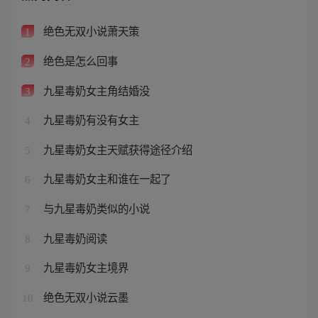
绝色无双小说萧天策
1
绝色是怎么回事
2
九星毒奶女主角结婚没
3
九星毒奶有没有女主
4
九星毒奶女主天赋获得途径介绍
5
九星毒奶女主和谁在一起了
6
与九星毒奶类似的小说
7
九星毒奶阅读
8
九星毒奶女主境界
9
绝色无双小说云墨
10