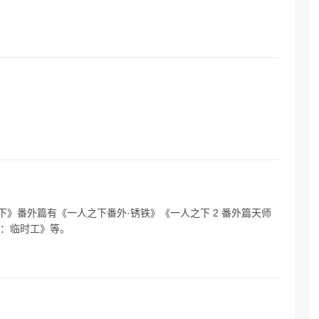
一人之下》番外篇有《一人之下番外·锈铁》《一人之下 2 番外篇天师
：临时工》等。