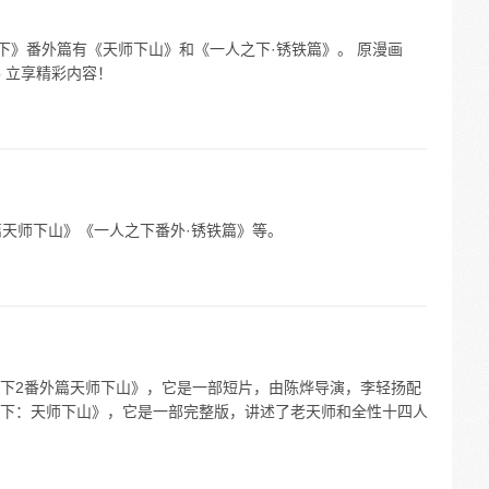
《一人之下》番外篇有《天师下山》和《一人之下·锈铁篇》。 原漫画
p 立享精彩内容！
篇天师下山》《一人之下番外·锈铁篇》等。
下2番外篇天师下山》，它是一部短片，由陈烨导演，李轻扬配
下：天师下山》，它是一部完整版，讲述了老天师和全性十四人