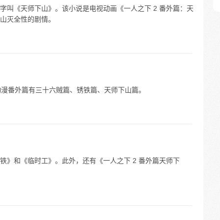
字叫《天师下山》。该小说是电视动画《一人之下 2 番外篇：天
山灭全性的剧情。
人之下动漫番外篇有三十六贼篇、锈铁篇、天师下山篇。
铁》和《临时工》。此外，还有《一人之下 2 番外篇天师下