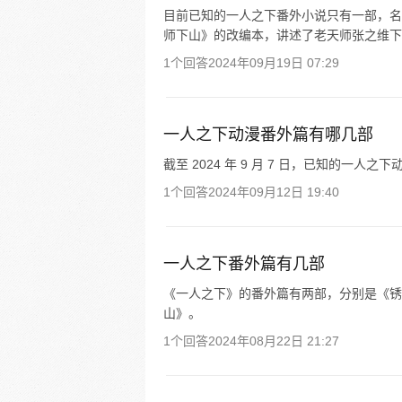
目前已知的一人之下番外小说只有一部，名
师下山》的改编本，讲述了老天师张之维下
1个回答
2024年09月19日 07:29
一人之下动漫番外篇有哪几部
截至 2024 年 9 月 7 日，已知的一
1个回答
2024年09月12日 19:40
一人之下番外篇有几部
《一人之下》的番外篇有两部，分别是《锈
山》。
1个回答
2024年08月22日 21:27