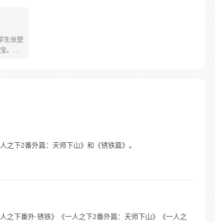
学生张楚
宝。素
熟悉，
。为了
查清自
生活被
人”之
人之下2番外篇：天师下山》和《锈铁篇》。
人之下番外·锈铁》《一人之下2番外篇：天师下山》《一人之