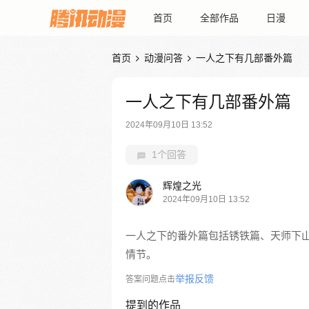
首页
全部作品
日漫
首页
动漫问答
一人之下有几部番外篇


一人之下有几部番外篇
2024年09月10日 13:52
1个回答
辉煌之光
2024年09月10日 13:52
一人之下的番外篇包括锈铁篇、天师下
情节。
举报反馈
答案问题点击
提到的作品