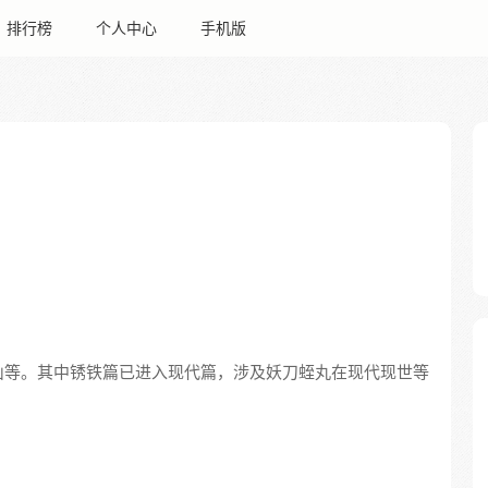
排行榜
个人中心
手机版
山等。其中锈铁篇已进入现代篇，涉及妖刀蛭丸在现代现世等