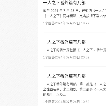
一人之下番外篇有几部
截至 2024 年 7 月 28 日，已知的
《一人之下》同样精彩，点击按钮下载 Ap
1个回答
2024年07月27日 19:27
一人之下番外篇有几部
一人之下的番外篇包括《一人之下 2 番外
1个回答
2024年07月26日 20:32
一人之下番外篇有几部
一人之下番外篇有两部。第一部是《一人之
全性西装男，米二编剧。第二部是《一人之
的战斗，以及...
1个回答
2024年07月24日 10:52