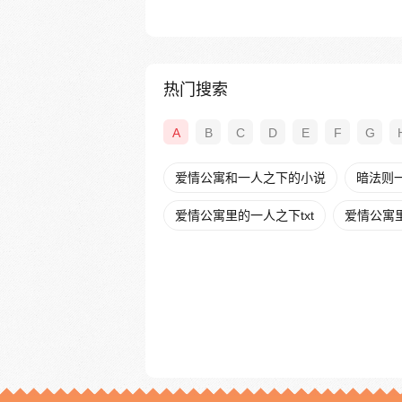
热门搜索
A
B
C
D
E
F
G
爱情公寓和一人之下的小说
暗法则
爱情公寓里的一人之下txt
爱情公寓