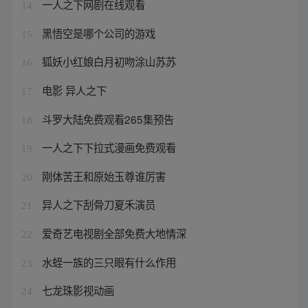
一人之下网剧在线观看
14
黑悟空是哪个公司的游戏
15
狐妖小红娘白月初吻涂山苏苏
16
电影 异人之下
17
斗罗大陆免费观看265集预告
18
一人之下下拉式漫画免费观看
19
刚体苦王和原始玉尊谁厉害
20
异人之下刮骨刀夏禾演员
21
爱奇艺电视剧全部免费大地情深
22
水蛭一族的三只眼有什么作用
23
七龙珠影视动画
24