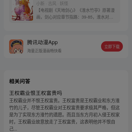
小新 · 古风 · 妖怪
【电视剧《天地剑心》《淮水竹亭》原著漫
画，剑心对应章节指路：39-85，淮水对应
章节指路272-301】 迷糊萝莉小狐妖，正太
道士没节操。自古人妖生死恋，千载孽缘一
线牵。（每周周四更新。）
腾讯动漫App
立即下载
海量正版漫画畅快看
相关问答
王权霸业恨王权富贵吗
王权霸业并不恨王权富贵。王权富贵是王权霸业和东方淮
竹的儿子，尽管王权霸业对王权富贵要求极其严格，但这
是为了实现东方淮竹的遗愿。而且当东方月初入侵王权家
时，王权霸业故意放走了王权富贵，这表明他并不恨自
己...