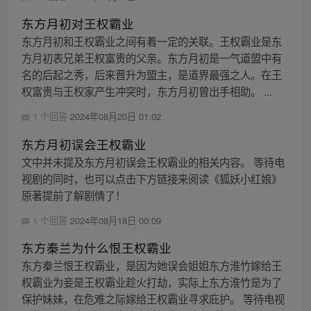
东方月初对王权霸业
东方月初和王权霸业之间有着一定的关联。王权霸业是东
方月初表兄弟王权富贵的父亲。东方月初是一气道盟中有
名的后起之秀，后来晋升为盟主，是道界最强之人。在王
权富贵与王权家产生冲突时，东方月初曾出手相助。 ...
1 个回答
2024年08月20日 01:02
东方月初误会王权霸业
文中并未提及东方月初误会王权霸业的相关内容。 等待电
视剧的同时，也可以点击下方链接来阅读《狐妖小红娘》
原著提前了解剧情了！
1 个回答
2024年08月18日 00:09
东方秦兰为什么恨王权霸业
东方秦兰恨王权霸业，是因为她误会姐姐东方淮竹嫁给王
权霸业为妾是王权霸业趁火打劫，实际上东方淮竹是为了
保护妹妹，在危难之际嫁给王权霸业寻求庇护。 等待电视