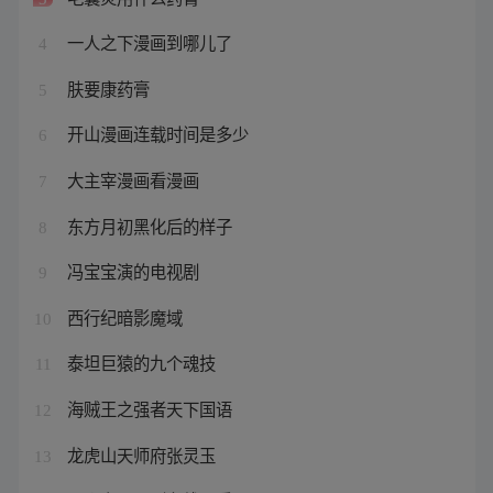
一人之下漫画到哪儿了
4
肤要康药膏
5
开山漫画连载时间是多少
6
大主宰漫画看漫画
7
东方月初黑化后的样子
8
冯宝宝演的电视剧
9
西行纪暗影魔域
10
泰坦巨猿的九个魂技
11
海贼王之强者天下国语
12
龙虎山天师府张灵玉
13