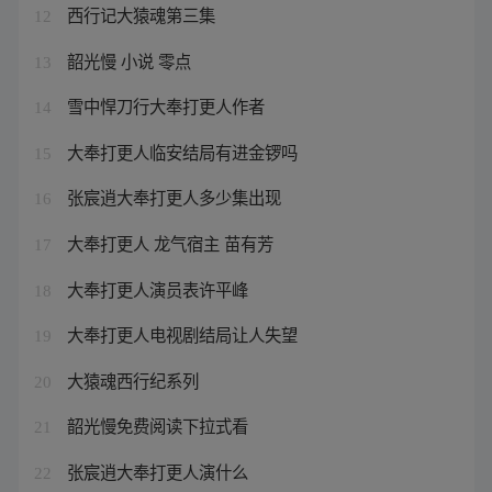
西行记大猿魂第三集
12
韶光慢 小说 零点
13
雪中悍刀行大奉打更人作者
14
大奉打更人临安结局有进金锣吗
15
张宸逍大奉打更人多少集出现
16
大奉打更人 龙气宿主 苗有芳
17
大奉打更人演员表许平峰
18
大奉打更人电视剧结局让人失望
19
大猿魂西行纪系列
20
韶光慢免费阅读下拉式看
21
张宸逍大奉打更人演什么
22