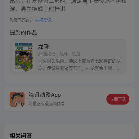
出后，在筹备第二部时，原定男主秦俊杰不再续
演，男主换成了熊梓淇。
答案问题点击
举报反馈
提到的作品
龙珠
翻翻动漫 · 战斗 · 热血
很久很久以前，地球上散落着七颗神奇的龙
珠，传说只要聚齐它们，神龙就会出现，并
可以为人实现一个愿望。为了寻找龙珠，布
尔玛和孙悟空踏上了奇妙的寻珠之旅……
腾讯动漫App
立即下载
海量正版漫画畅快看
相关问答