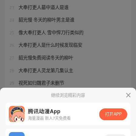
大奉打更人墓中道人是谁
23
韶光慢 冬天的柳叶男主是谁
24
像大奉打更人 雪中悍刀行类似的
25
大奉打更人是什么时候发现临安
26
韶光慢免费阅读冬天的柳叶
27
大奉打更人灵龙第几集认主
28
视死如归魏君子未删节
29
韶光慢全文小说免费阅读
继续浏览精彩内容
30
腾讯动漫App
打开APP
海量漫画 新人7天免费看
腾讯漫画
起点读书
QQ阅读