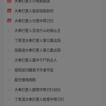
大奉打更人小免费阅读
1
大奉打更人临安结局如何
2
大奉打更人与雪中悍刀行
3
大奉打更人灵龙什么时候认主
4
丁笑滢大奉打更人第几集出场
5
张宸逍大奉打更人第几集出现
6
大奉打更人墓中干尸的主人
7
视死如归魏君子作者平层
8
韶光慢电视剧
9
大奉打更人跟雪中悍刀行对比
10
丁笑滢大奉打更人和雪中悍刀行
11