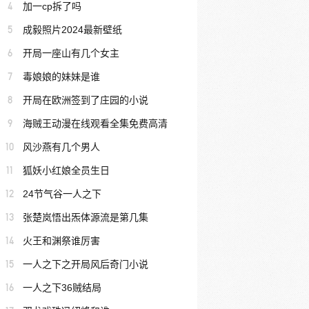
4
加一cp拆了吗
5
成毅照片2024最新壁纸
6
开局一座山有几个女主
7
毒娘娘的妹妹是谁
8
开局在欧洲签到了庄园的小说
9
海贼王动漫在线观看全集免费高清
10
风沙燕有几个男人
11
狐妖小红娘全员生日
12
24节气谷一人之下
13
张楚岚悟出炁体源流是第几集
14
火王和渊祭谁厉害
15
一人之下之开局风后奇门小说
16
一人之下36贼结局