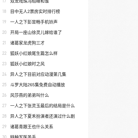
17
双龙戏珠冯绍峰和谁
18
目中无人2票房实时排行榜
19
一人之下彭昱畅手机铃声
20
开局一座山徐灵儿嫁给谁了
21
诸葛家龙虎狗三才
22
狐妖小红娘尾生篇怎么样
23
狐妖小红娘时之风
24
异人之下目前对应动漫第几集
25
斗罗大陆265集免费自动播放
26
风莎燕的弟弟叫什么
27
一人之下张灵玉最后的结局是什么
28
异人之下夏禾扮演者还演过什么剧
29
诸葛青跟王也什么关系
30
特种军医圣手