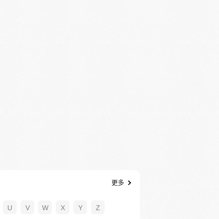
更多
U
V
W
X
Y
Z