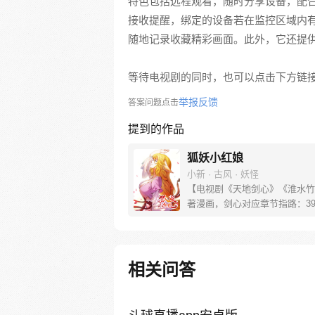
特色包括远程观看，随时分享设备，配
接收提醒，绑定的设备若在监控区域内
随地记录收藏精彩画面。此外，它还提
等待电视剧的同时，也可以点击下方链
举报反馈
答案问题点击
提到的作品
狐妖小红娘
小新 · 古风 · 妖怪
【电视剧《天地剑心》《淮水竹
著漫画，剑心对应章节指路：39-
水对应章节指路272-301】 迷
妖，正太道士没节操。自古人妖
恋，千载孽缘一线牵。（每周周
新。）
相关问答