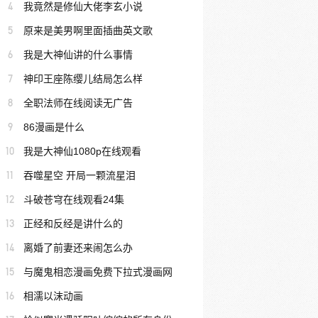
4
我竟然是修仙大佬李玄小说
5
原来是美男啊里面插曲英文歌
6
我是大神仙讲的什么事情
7
神印王座陈缨儿结局怎么样
8
全职法师在线阅读无广告
9
86漫画是什么
10
我是大神仙1080p在线观看
11
吞噬星空 开局一颗流星泪
12
斗破苍穹在线观看24集
13
正经和反经是讲什么的
14
离婚了前妻还来闹怎么办
15
与魔鬼相恋漫画免费下拉式漫画网
16
相濡以沫动画