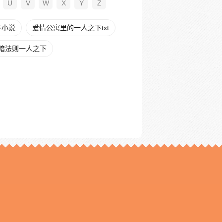
U
V
W
X
Y
Z
下小说
爱情公寓里的一人之下txt
暗法则一人之下