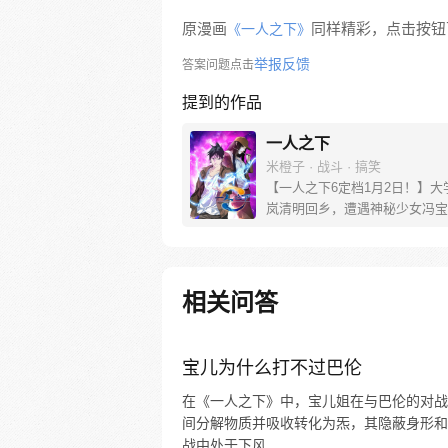
原漫画
同样精彩，点击按钮下
《一人之下》
举报反馈
答案问题点击
提到的作品
一人之下
米橙子 · 战斗 · 搞笑
【一人之下6定档1月2日！】大
岚清明回乡，遭遇神秘少女冯宝
未谋面的冯宝宝却对张楚岚异常
并将其带去自己打工的快递公司
帮冯宝宝寻找她的身世，也为了
己与爷爷身上的秘密，张楚岚的
相关问答
彻底颠覆，与冯宝宝一同踏上“异
旅。
宝儿为什么打不过巴伦
在《一人之下》中，宝儿姐在与巴伦的对战
间分解物质并吸收转化为炁，其隐蔽身形和
战中处于下风...