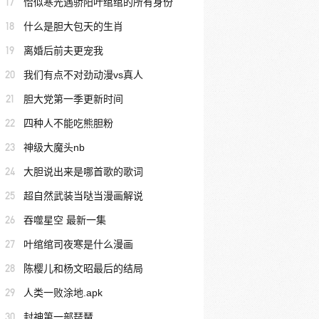
17
恰似寒光遇骄阳叶绾绾的所有身份
18
什么是胆大包天的生肖
19
离婚后前夫更宠我
20
我们有点不对劲动漫vs真人
21
胆大党第一季更新时间
22
四种人不能吃熊胆粉
23
神级大魔头nb
24
大胆说出来是哪首歌的歌词
25
超自然武装当哒当漫画解说
26
吞噬星空 最新一集
27
叶绾绾司夜寒是什么漫画
28
陈樱儿和杨文昭最后的结局
29
人类一败涂地.apk
30
封神第一部琵琶