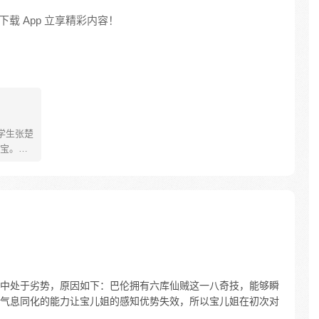
载 App 立享精彩内容！
学生张楚
宝。素
熟悉，
。为了
查清自
生活被
人”之
中处于劣势，原因如下：巴伦拥有六库仙贼这一八奇技，能够瞬
气息同化的能力让宝儿姐的感知优势失效，所以宝儿姐在初次对