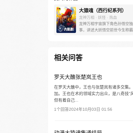
大猿魂（西行纪系列）
龙神万相 · 妖怪 · 热血
龙神万相宇宙旗下角色孙悟空独
事，讲述大妖悟空前世今生称霸
道的惊险历程。 妖怪大道有自
之道，某日，一位猴妖因人类的
天而降，以鬼魈之名响彻妖界，
入暗魂无法再守护重要之人…六
相关问答
后，他再次破石而出，背负着守
的希望和信念打败了妖怪大道的
成为猴群之王，但故事仍在继续
罗天大醮张楚岚王也
在罗天大醮中，王也与张楚岚有诸多交集。
加。王也在术的领域实力出众，是八奇技“
但有着自己...
1个回答
2024年10月03日 01:56