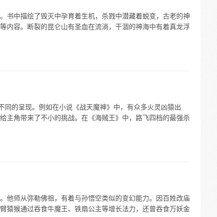
。书中描绘了毁灭中孕育着生机，杀戮中潜藏着蜕变，古老的神
等内容。断裂的昆仑山有圣血在流淌，干涸的神海中有着真龙浮
着不同的呈现。例如在小说《战天魔神》中，有众多火灵凶猿出
给主角带来了不小的挑战。在《海贼王》中，路飞四档的最强杀
。他师从弥勒佛祖，有着与孙悟空类似的变幻能力。因百姓改庙
臂猿猴通过吞食牛魔王、铁扇公主等增长法力，还曾吞食万妖金