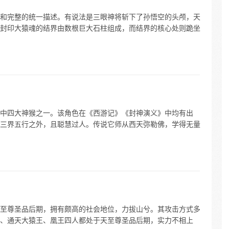
和完整的统一描述。有说法是三眼神将斩下了孙悟空的头颅，天
封印大猿魂的结界由数根巨大石柱组成，而结界的核心处则跪坐
中四大神猴之一。该角色在《西游记》《封神演义》中均有出
三界五行之外，且聪慧过人。传说它师从西天弥勒佛，学得无量
至尊圣品后期，拥有颇高的社会地位，力拔山兮。其攻击方式多
、通天大猿王、凰王四人都处于天至尊圣品后期，实力不相上