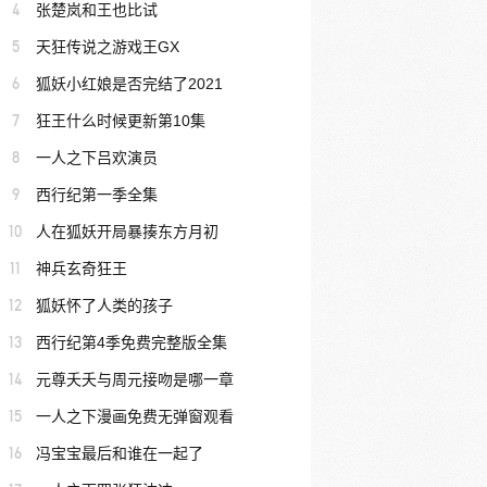
4
张楚岚和王也比试
5
天狂传说之游戏王GX
6
狐妖小红娘是否完结了2021
7
狂王什么时候更新第10集
8
一人之下吕欢演员
9
西行纪第一季全集
10
人在狐妖开局暴揍东方月初
11
神兵玄奇狂王
12
狐妖怀了人类的孩子
13
西行纪第4季免费完整版全集
14
元尊夭夭与周元接吻是哪一章
15
一人之下漫画免费无弹窗观看
16
冯宝宝最后和谁在一起了