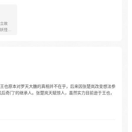
立故
妖怪大
己的生存
祈愿从
却因堕
十年
护族人
霸主，
…
王也原本对罗天大醮的真相并不在乎，后来因张楚岚改变想法参
风后奇门”的继承人。张楚岚天赋惊人，虽然实力目前逊于王也，