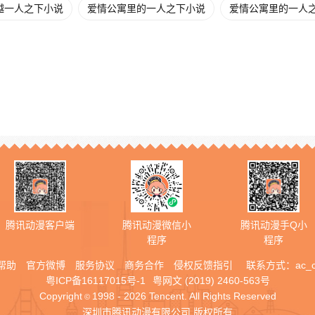
越一人之下小说
爱情公寓里的一人之下小说
爱情公寓里的一人之下
腾讯动漫客户端
腾讯动漫微信小
腾讯动漫手Q小
程序
程序
帮助
官方微博
服务协议
商务合作
侵权反馈指引
联系方式：
ac_
粤ICP备16117015号-1
粤网文 (2019) 2460-563号
Copyright
1998 - 2026 Tencent. All Rights Reserved
©
深圳市腾讯动漫有限公司 版权所有