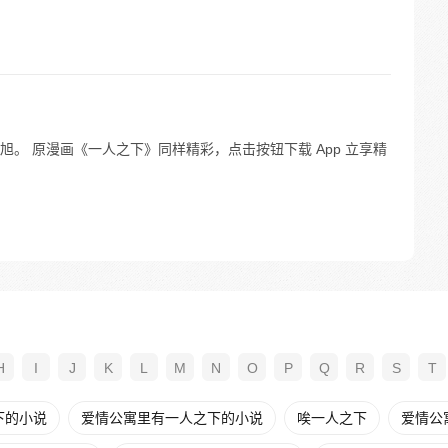
。 原漫画《一人之下》同样精彩，点击按钮下载 App 立享精
H
I
J
K
L
M
N
O
P
Q
R
S
T
下的小说
爱情公寓里有一人之下的小说
唉一人之下
爱情公