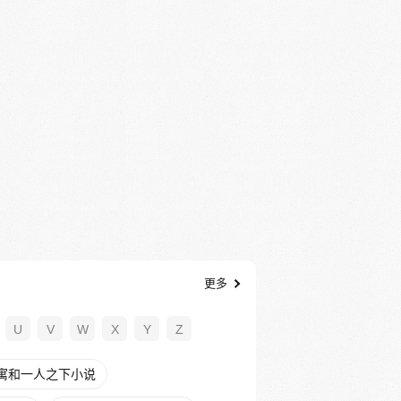
更多
U
V
W
X
Y
Z
寓和一人之下小说