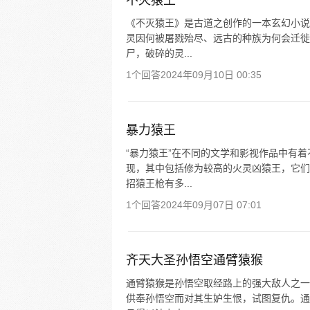
不灭猿王
《不灭猿王》是古道之创作的一本玄幻小说
灵因何被屠戮殆尽、远古的种族为何会迁徙
尸，破碎的灵...
1个回答
2024年09月10日 00:35
暴力猿王
“暴力猿王”在不同的文学和影视作品中有
现，其中包括修为较高的火灵凶猿王，它们
招猿王枪有多...
1个回答
2024年09月07日 07:01
齐天大圣孙悟空通臂猿猴
通臂猿猴是孙悟空取经路上的强大敌人之一
供奉孙悟空而对其生妒生恨，试图复仇。通