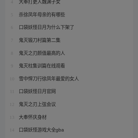
大奉打更人魏渊子女
4
杀徐凤年母亲的有哪些
5
口袋妖怪日月为什么下架了
6
鬼灭锻刀村篇第二集
7
鬼灭之刃颜值最高的人
8
鬼灭柱集训篇在线观看
9
雪中悍刀行徐凤年最爱的女人
10
口袋妖怪日月官网
11
鬼灭之刃上弦会议
12
大奉怀庆身材
13
口袋妖怪游戏大全gba
14