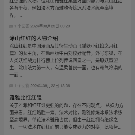
红更强的人物。但涂山雅雅在某些方面的能力与涂山红红
各有千秋，例如法术方面雅雅修炼冰系法术练至高境
界，...
1 个回答
2024年08月23日 03:20
涂山红红的人物介绍
涂山红红是中国漫画及其衍生动画《狐妖小红娘之月红
篇》的女主角，在动画版中由刘校妤配音。外号东狐，在
人类妖怪战力排行榜上位列传说四皇之一，是原妖盟盟
主，涂山法力第一人，有温柔善良一面，也有霸气冷漠的
一面...
1 个回答
2024年08月22日 18:36
雅雅比红红强
关于雅雅和红红谁更强的问题，存在不同观点。 从妖力方
面来看，红红略胜一筹。法术对比，雅雅修炼冰系法术练
至高境界，单论法术雅雅占优，但由于红红拥有绝缘之
爪，一切法术在红红面前只能变成妖力的对拼，此项势...