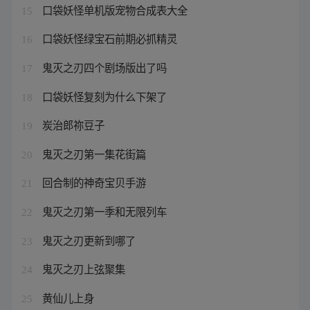
口袋妖怪单机版宠物合成表大全
15
口袋妖怪绿宝石前期必抓精灵
16
鬼灭之刃四个剧场版出了吗
17
口袋妖怪复刻为什么下架了
18
炭治郎祢豆子
19
鬼灭之刃第一集花街篇
20
回合制的神奇宝贝手游
21
鬼灭之刃第一季和无限列车
22
鬼灭之刃更新到哪了
23
鬼灭之刃上弦聚集
24
黄仙儿上身
25