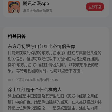
腾讯动漫App
立即下载
海量正版漫画畅快看
相关问答
东方月初跟涂山红红比心情侣头像
目前未获取到确切的东方月初跟涂山红红专属情侣头像的
相关信息。但您可以通过以下关键词在网络上进行搜索，
例如“东方月初 涂山红红 情侣头像”，以获取您想要的结
果。 等待电视剧的同时，也可以点击下方链...
1 个回答
2024年09月23日 15:49
涂山红红是干个什么样的人
涂山红红是中国漫画及其衍生动画《狐妖小红娘之月红
篇》中的角色。她是涂山狐族的当家，在人类妖怪战力排
行榜上位列传说四皇之一，是原妖盟盟主，涂山法力第一