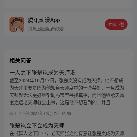
的冯宝宝却对张楚岚异常熟悉，并将其带去
自己打工的快递公司。为了帮冯宝宝寻找她
的身世，也为了查清自己与爷爷身上的秘
腾讯动漫App
密，张楚岚的生活被彻底颠覆，与冯宝宝一
立即下载
同踏上“异人”之旅。
海量正版漫画畅快看
相关问答
一人之下张楚岚成为天师没
截至2024年10月17日，张楚岚没有成为天师。他不想成
为天师主要是因为他知道天师度中的一些禁制，一旦成为
天师就无法更好地帮助冯宝宝寻找真相，而且他继承天师
度之后老天师就会出事，这是他不想看到的。并且...
1 个回答
2024年10月17日 16:59
张楚岚会不会成为天师
在《异人之下》中，老天师张之维有意让张楚岚成为天师