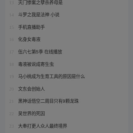
灭门惨案之孽杀养母是
13
斗罗之我是法神 小说
14
手机直播助手
15
化身女毒液
16
伍六七第5季 在线播放
17
毒液被说成寄生虫
18
马小桃成为生育工具的原因是什么
19
文东会创始人
20
黑神话悟空二周目只有9颗龙珠
21
吴世界的死因
22
大奉打更人众人最终境界
23