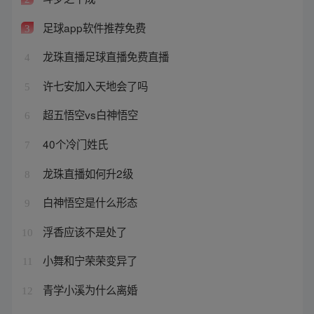
足球app软件推荐免费
3
龙珠直播足球直播免费直播
4
许七安加入天地会了吗
5
超五悟空vs白神悟空
6
40个冷门姓氏
7
龙珠直播如何升2级
8
白神悟空是什么形态
9
浮香应该不是处了
10
小舞和宁荣荣变异了
11
青学小溪为什么离婚
12