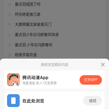
姜贞羽成团了吗
24
怀庆绝笔第几章
25
大唐荣耀沈家被谁灭门
26
姜贞羽少年白马醉春风饰演
27
姜贞羽 少年白马醉春风
28
杨青学喜欢谁
29
斗罗之路人
继续浏览精彩内容
30
腾讯动漫App
打开APP
海量漫画 新人7天免费看
腾讯漫画
起点读书
QQ阅读
网站备案/许可证号：粤B2-20090059-5
在此处浏览
继续
Copyright©1998 - 2026 Tencent. All Rights Reserved