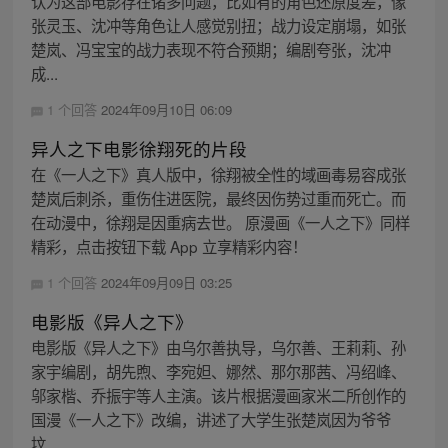
认为这部电影存在诸多问题，比如有的角色还原度差，像
张灵玉、沈冲等角色让人感觉别扭；战力设定崩塌，如张
楚岚、冯宝宝的战力表现不符合预期；编剧夸张，沈冲
成...
1 个回答
2024年09月10日 06:09
异人之下电影徐翔死的片段
在《一人之下》真人版中，徐翔被全性的域画毒易容成张
楚岚后刺杀，重伤住进医院，最终因伤势过重而死亡。而
在动漫中，徐翔是因重病去世。 原漫画《一人之下》同样
精彩，点击按钮下载 App 立享精彩内容！
1 个回答
2024年09月09日 03:25
电影版《异人之下》
电影版《异人之下》由乌尔善执导，乌尔善、王莉莉、孙
家宇编剧，胡先煦、李宛妲、娜然、那尔那茜、冯绍峰、
邬家楷、乔振宇等人主演。该片根据漫画家米二所创作的
国漫《一人之下》改编，讲述了大学生张楚岚因为爷爷
坟...