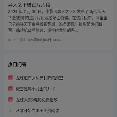
异人之下曝正片片段
2024 年 7 月 30 日，电影《异人之下》发布了“冯宝宝天
下会被刺”的正片片段及名场面特辑。在该片段中，冯宝宝
只身前往天下会寻找张楚岚，准备道歉时被张楚岚打断，
贾正瑜趁机背后偷袭，操控啄龙锥朝冯...
1 个回答
2024年08月04日 13:48
热门问答
龙珠超布罗利弗利萨的愿望
1
傲雪是哪个龙王的儿子
2
龙珠大魔2电影免费播放
3
从零开始当国王免费阅读
4