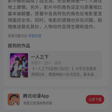
影中被削弱成了战五渣，还会被随便一个人按在
地上摩擦。另外，影片中的角色设定与原著相比
基本被颠覆，原著中各具特色的角色在电影里变
得面目全非。同时，电影的逻辑也存在问题，剧
情推进莫名其妙，人物动作显得生硬和造作。
答案问题点击
举报反馈
提到的作品
一人之下
米橙子 · 战斗 · 搞笑
【一人之下6定档1月2日！】大学生张楚岚
清明回乡，遭遇神秘少女冯宝宝。素未谋面
的冯宝宝却对张楚岚异常熟悉，并将其带去
自己打工的快递公司。为了帮冯宝宝寻找她
的身世，也为了查清自己与爷爷身上的秘
腾讯动漫App
密，张楚岚的生活被彻底颠覆，与冯宝宝一
立即下载
同踏上“异人”之旅。
海量正版漫画畅快看