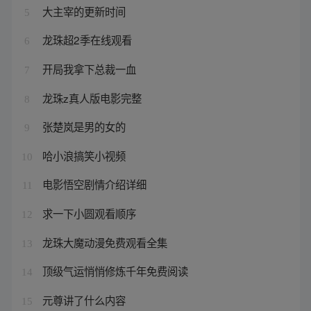
大主宰的更新时间
5
龙珠超2季在线观看
6
开局我拿下总裁一血
7
龙珠z真人版电影完整
8
张楚岚是男的女的
9
哈小浪搞笑小视频
10
电影悟空剧情介绍详细
11
求一下小圆观看顺序
12
龙珠大魔动漫免费观看全集
13
顶级气运悄悄修炼千年免费阅读
14
元尊讲了什么内容
15