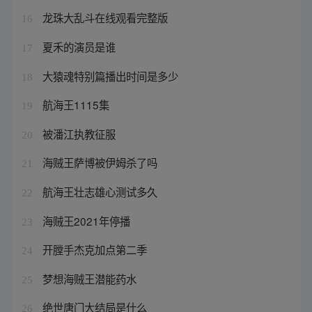
龙珠大乱斗在线观看完整版
16
夏禾的演员是谁
17
大猿魂特别篇播出时间是多少
18
航海王1115集
19
被潘江执教征服
20
海贼王萨博被伊姆杀了吗
21
航海王壮志雄心测试多久
22
海贼王2021年停播
23
开膛手杰克加点第二季
24
梦想海贼王潜能药水
25
绝世唐门大结局是什么
26