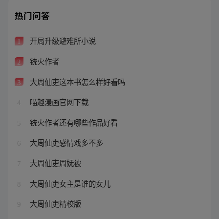
热门问答
开局升级避难所小说
1
铳火作者
2
大周仙吏这本书怎么样好看吗
3
喵趣漫画官网下载
4
铳火作者还有哪些作品好看
5
大周仙吏感情戏多不多
6
大周仙吏周妩被
7
大周仙吏女主是谁的女儿
8
大周仙吏精校版
9