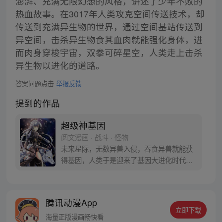
澎湃、充满无限幻想的风格，讲述了少年不败的
热血故事。在3017年人类攻克空间传送技术，却
传送到充满异生物的世界，通过空间基站传送到
异空间，击杀异生物食其血肉就能强化身体，进
而肉身穿梭宇宙，双拳可碎星空，人类走上击杀
异生物以进化的道路。
答案问题点击
举报反馈
提到的作品
超级神基因
阅文漫画 · 战斗 · 怪物
未来星际，无数异兽入侵，吞食异兽就能获
得基因，人类于是迎来了基因大进化时代。
刚进庇护所的新人韩森，表面上是遭人鄙视
的“屁股狂魔”，另一面却是人人敬仰的“B
神”！韩森：不好意思，只有我能获得超级神
腾讯动漫App
基因！
立即下载
海量正版漫画畅快看