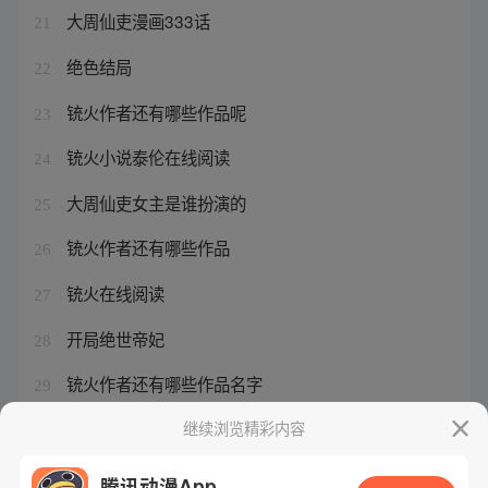
大周仙吏漫画333话
21
绝色结局
22
铳火作者还有哪些作品呢
23
铳火小说泰伦在线阅读
24
大周仙吏女主是谁扮演的
25
铳火作者还有哪些作品
26
铳火在线阅读
27
开局绝世帝妃
28
铳火作者还有哪些作品名字
29
大周仙吏三部曲顺序是什么
继续浏览精彩内容
30
腾讯动漫App