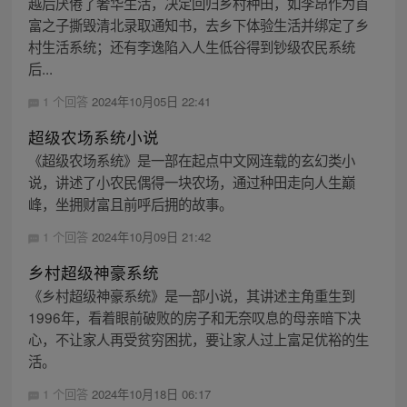
越后厌倦了奢华生活，决定回归乡村种田，如李昂作为首
富之子撕毁清北录取通知书，去乡下体验生活并绑定了乡
村生活系统；还有李逸陷入人生低谷得到钞级农民系统
后...
1 个回答
2024年10月05日 22:41
超级农场系统小说
《超级农场系统》是一部在起点中文网连载的玄幻类小
说，讲述了小农民偶得一块农场，通过种田走向人生巅
峰，坐拥财富且前呼后拥的故事。
1 个回答
2024年10月09日 21:42
乡村超级神豪系统
《乡村超级神豪系统》是一部小说，其讲述主角重生到
1996年，看着眼前破败的房子和无奈叹息的母亲暗下决
心，不让家人再受贫穷困扰，要让家人过上富足优裕的生
活。
1 个回答
2024年10月18日 06:17