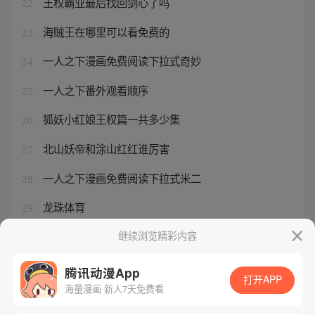
王权霸业最后找回剑心了吗
22
海贼王在哪里可以看免费的
23
一人之下漫画免费阅读下拉式奇妙
24
一人之下番外观看顺序
25
狐妖小红娘王权篇一共多少集
26
北山妖帝和涂山红红谁厉害
27
一人之下漫画免费阅读下拉式米二
28
龙珠体育
29
航海王启航后期顶级阵容
继续浏览精彩内容
30
腾讯动漫App
打开APP
海量漫画 新人7天免费看
腾讯漫画
起点读书
QQ阅读