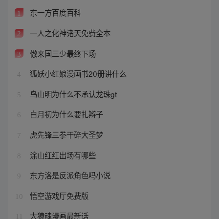
东一方百度百科
1
一人之化神诸天免费全本
2
傲来国三少最终下场
3
狐妖小红娘漫画书20册讲什么
4
鸟山明为什么不承认龙珠gt
5
白月初为什么要扎辫子
6
虎先锋三拳干碎大圣梦
7
涂山红红出场有哪些
8
东方洛是反派角色吗小说
9
悟空游戏厅免费版
10
大猿魂漫画最新话
11