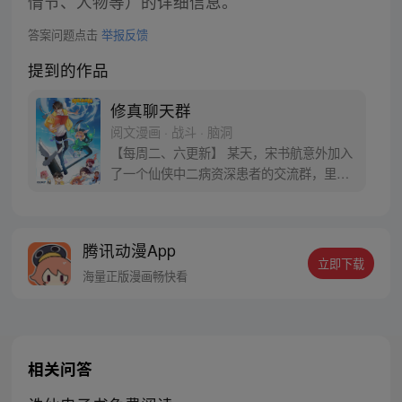
情节、人物等）的详细信息。
答案问题点击
举报反馈
提到的作品
修真聊天群
阅文漫画 · 战斗 · 脑洞
【每周二、六更新】 某天，宋书航意外加入
了一个仙侠中二病资深患者的交流群，里面
的群友们都以“道友”相称，群名片都是各种
府主、洞主、真人、天师，连群主走失的宠
物犬都称为大妖犬离家出走。整天聊的是炼
腾讯动漫App
丹、闯秘境、炼功经验啥的。 突然有一天，
立即下载
潜水良久的他发现……群里每一个群员竟然
海量正版漫画畅快看
都是修真者！
相关问答