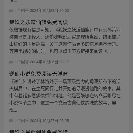
1 个回答
2024年10月23日 20:03
狐妖之妖道仙族免费阅读
仅根据现有信息可知，《狐妖之妖道仙族》中有公孙策羽
称自己是正经人，还悄咪咪说后宫是理所当然，结果被涂
山红红的玉足踩扁，关于这部作品更多的信息则不清楚。
等待电视剧的同时，也可以点击下方链接来阅读《...
1 个回答
2024年10月26日 03:17
逆仙小说免费阅读无弹窗
《逆仙》讲述了林洛处于一场顶级势力的角逐所布下的逆
天棋局中，在生死间行走并开始追寻漫漫仙路的故事，其
中有着诸多恩怨情感的纠缠，他是否能够逆转命运则尽在
小说情节之中，这是一个充满古典仙侠韵味的故事，展
现...
1 个回答
2024年10月27日 08:25
狐妖之最强剑仙免费阅读