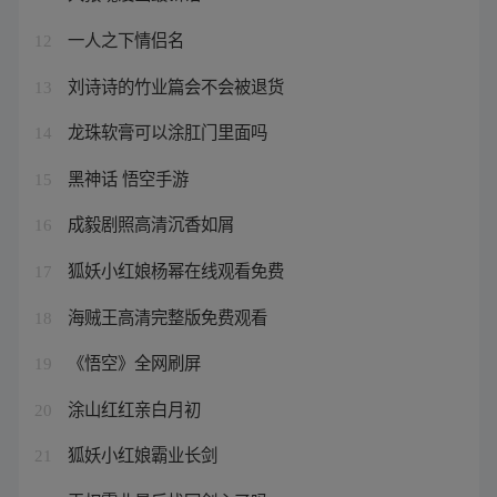
一人之下情侣名
12
刘诗诗的竹业篇会不会被退货
13
龙珠软膏可以涂肛门里面吗
14
黑神话 悟空手游
15
成毅剧照高清沉香如屑
16
狐妖小红娘杨幂在线观看免费
17
海贼王高清完整版免费观看
18
《悟空》全网刷屏
19
涂山红红亲白月初
20
狐妖小红娘霸业长剑
21