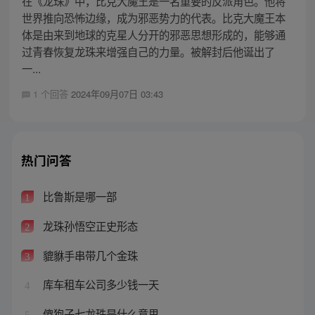
在《龙珠》中，比克大魔王是一名重要的反派角色。他将
世界推向恐怖边缘，成为邪恶势力的代表。比克大魔王本
体是由来到地球的克星人分开的邪恶思想形成的，能够通
过青春恢复龙珠来增强自己的力量。被解封后他诞出了
一...
1 个回答
2024年09月07日 03:43
热门问答
比鲁斯是哪一部
1
龙珠孙悟空正史形态
2
貔貅手串带几个金珠
3
库车租车公司多少钱一天
4
傻狍子七龙珠是什么意思
5