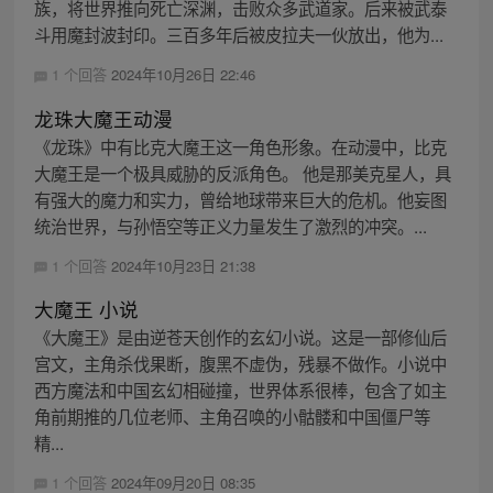
族，将世界推向死亡深渊，击败众多武道家。后来被武泰
斗用魔封波封印。三百多年后被皮拉夫一伙放出，他为...
1 个回答
2024年10月26日 22:46
龙珠大魔王动漫
《龙珠》中有比克大魔王这一角色形象。在动漫中，比克
大魔王是一个极具威胁的反派角色。 他是那美克星人，具
有强大的魔力和实力，曾给地球带来巨大的危机。他妄图
统治世界，与孙悟空等正义力量发生了激烈的冲突。...
1 个回答
2024年10月23日 21:38
大魔王 小说
《大魔王》是由逆苍天创作的玄幻小说。这是一部修仙后
宫文，主角杀伐果断，腹黑不虚伪，残暴不做作。小说中
西方魔法和中国玄幻相碰撞，世界体系很棒，包含了如主
角前期推的几位老师、主角召唤的小骷髅和中国僵尸等
精...
1 个回答
2024年09月20日 08:35