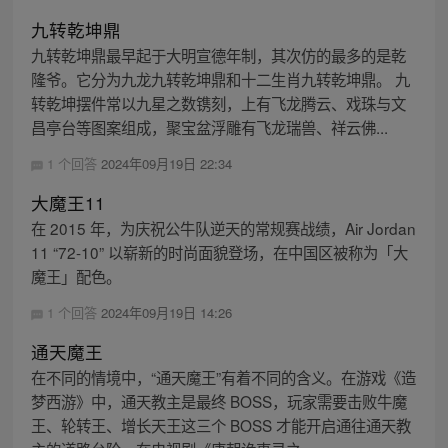
九转乾坤鼎
九转乾坤鼎最早起于大明宣德年制，其次仿的最多的是乾
隆爷。它分为九龙九转乾坤鼎和十二生肖九转乾坤鼎。 九
转乾坤摆件常以九星之数镌刻，上有飞龙腾云、戏珠与文
昌亭台等图案组成，聚宝盆浮雕有飞龙瑞兽、祥云佛...
1 个回答
2024年09月19日 22:34
大魔王11
在 2015 年，为庆祝公牛队逆天的常规赛战绩，Air Jordan
11 “72-10” 以崭新的时尚面貌登场，在中国区被称为「大
魔王」配色。
1 个回答
2024年09月19日 14:26
通天魔王
在不同的情境中，“通天魔王”有着不同的含义。在游戏《造
梦西游》中，通天教主是最终 BOSS，玩家需要击败牛魔
王、轮转王、增长天王这三个 BOSS 才能开启通往通天教