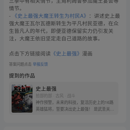
三季中有相关情节，主角利姆鲁参加魔王宴会等
情节。
-
《史上最强大魔王转生为村民A》
：讲述史上最
强大魔王瓦尔瓦德斯转生为平凡村民亚德，在众
生皆凡人的年代，即便亚德保留实力仍引发关
注，大魔王依旧坚定走自己道路的故事。
点击下方链接阅读
《史上最强》
漫画
答案问题点击
举报反馈
提到的作品
史上最强
拾部的部 · 古风 · 战斗
神作预警，未来的科技，复活历史上的16路
英雄猛将，誓要决出史上最强！ 是武圣关云
长、还是西楚霸王项羽，是一人之下的吕奉
先，还是满洲第一勇士鳌拜 两两对决，生死
格斗，最终获胜者，将会获得一个愿望！ 粉