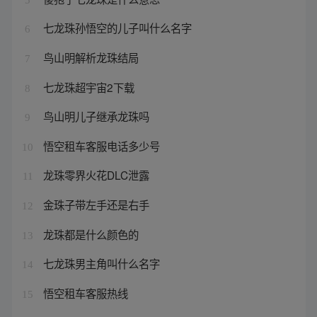
七龙珠孙悟空的儿子叫什么名字
6
鸟山明解析龙珠结局
7
七龙珠超宇宙2下载
8
鸟山明儿子继承龙珠吗
9
悟空租车客服电话多少号
10
龙珠零界火花DLC泄露
11
金珠子带左手还是右手
12
龙珠都是什么颜色的
13
七龙珠男主角叫什么名字
14
悟空租车客服热线
15