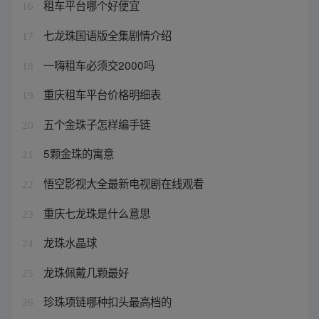
租车平台哪个好便宜
16
七龙珠国语版全集剧情介绍
17
一嗨租车必须交2000吗
18
重庆租车平台价格明细表
19
五个金珠子怎样编手链
20
5颗金珠的寓意
21
悟空影视大全最新电视剧在线观看
22
重庆七龙珠是什么意思
23
龙珠水晶球
24
龙珠佩戴几颗最好
25
珍珠项链哪种扣头最高档的
26