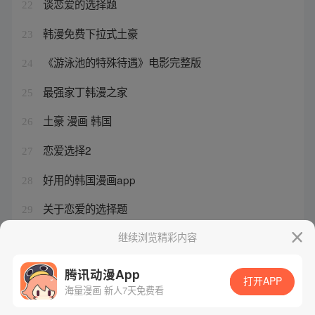
谈恋爱的选择题
22
韩漫免费下拉式土豪
23
《游泳池的特殊待遇》电影完整版
24
最强家丁韩漫之家
25
土豪 漫画 韩国
26
恋爱选择2
27
好用的韩国漫画app
28
关于恋爱的选择题
29
韩国漫画漫画大全亲亲网
继续浏览精彩内容
30
腾讯动漫App
打开APP
海量漫画 新人7天免费看
腾讯漫画
起点读书
QQ阅读