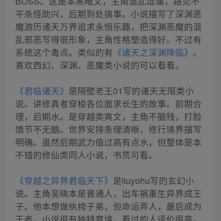
BOSS。这是本黑暗文，主角混乱逗逼，路见不
平杀怪助兴，后期到处搞事。小说描写了深渊恶
魔游历诸天万界追求永恒乐趣，把深渊恶魔的混
乱邪恶写得很形象，主角性格塑造得好。不过有
系统这个毒点。类似的有
《诸天之深渊降临》
。
喜欢西幻、深渊、恶魔类小说的可以看看。
《君临诸天》
是隔壁老王01写的诸天无限类小
说。讲修真者穿梭各位面求长生的故事。前期合
理，后期水。是穿越类爽文，主角不脑残，打脸
情节不无脑。世界安排条理清晰，修行境界描写
明确。虽然后期武力值过高有点水，但整体是本
不错的修仙类同人小说，书荒可看。
《穿越之异界君临天下》
是liuyohu写的玄幻小
说。主角吴晓本是普通人，出车祸重生异界成王
子。他本想做纨绔子弟，但命运弄人，最后成为
王者。小说很有独特意境，看过的人评价很高。