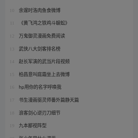
余邃时洛肉鱼食微博
10
《黄飞鸿之铁鸡斗蜈蚣》
11
万鬼御灵漫画免费阅读
12
武侠八大剑客排名榜
13
赵长军演的武当片段视频
14
柏昌意叫庭霜坐上去微博
15
hp用你的名字呼唤我
16
书生漫画驱灵师番外篇静天篇
17
浪客剑心逆刃刀细节
18
九本鄙视阵型
19
张小年是什么漫画