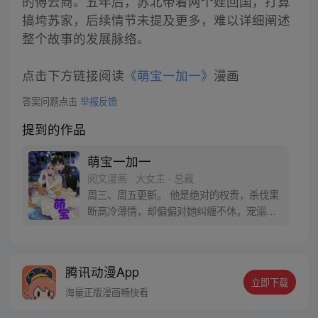
的傅云商。五年后，苏北带着两个娃回国，打算
搞垮苏家，后续情节未提及更多，难以详细阐述
整个故事的发展脉络。
点击下方链接阅读
《萌宝一加一》
漫画
答案问题点击
举报反馈
提到的作品
萌宝一加一
阅文漫画 · 大女主 · 总裁
周三、周五更新。 他是绝对的权贵，杀伐果
断高冷薄情，却偏偏对她纠缠不休，宠溺不
止。 第一次见面，他质问，“六年前，是不
是你？” 第二次见面，他捏着亲子鉴定，“还
敢说儿子不是我的种？” 第N次见面，“公爵
腾讯动漫App
先生，你有完没完？” 男人扬唇，笑得深沉
立即下载
魅惑，“二胎没生，当然没完。”
海量正版漫画畅快看