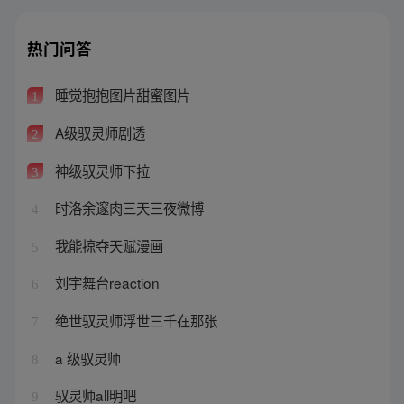
热门问答
睡觉抱抱图片甜蜜图片
1
A级驭灵师剧透
2
神级驭灵师下拉
3
时洛余邃肉三天三夜微博
4
我能掠夺天赋漫画
5
刘宇舞台reaction
6
绝世驭灵师浮世三千在那张
7
a 级驭灵师
8
驭灵师all明吧
9