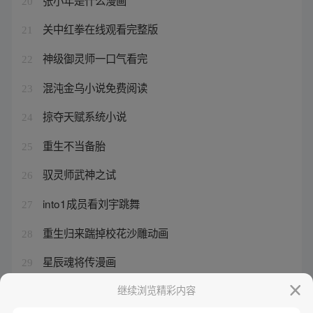
20
关中红拳在线观看完整版
21
神级御灵师一口气看完
22
混沌金乌小说免费阅读
23
掠夺天赋系统小说
24
重生不当备胎
25
驭灵师武神之试
26
into1成员看刘宇跳舞
27
重生归来踹掉校花沙雕动画
28
星辰魂将传漫画
29
神豪开局万万亿零花钱视频全集
继续浏览精彩内容
30