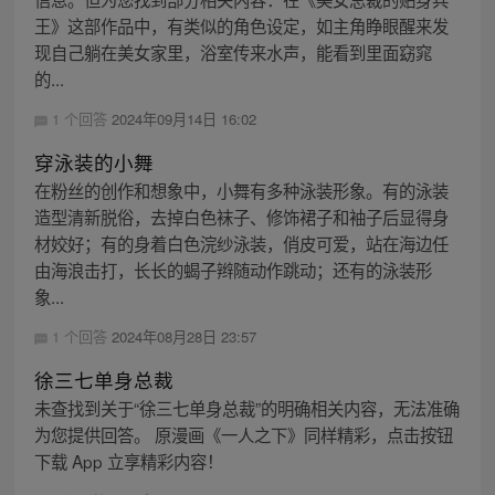
王》这部作品中，有类似的角色设定，如主角睁眼醒来发
现自己躺在美女家里，浴室传来水声，能看到里面窈窕
的...
1 个回答
2024年09月14日 16:02
穿泳装的小舞
在粉丝的创作和想象中，小舞有多种泳装形象。有的泳装
造型清新脱俗，去掉白色袜子、修饰裙子和袖子后显得身
材姣好；有的身着白色浣纱泳装，俏皮可爱，站在海边任
由海浪击打，长长的蝎子辫随动作跳动；还有的泳装形
象...
1 个回答
2024年08月28日 23:57
徐三七单身总裁
未查找到关于“徐三七单身总裁”的明确相关内容，无法准确
为您提供回答。 原漫画《一人之下》同样精彩，点击按钮
下载 App 立享精彩内容！