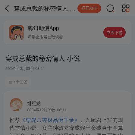
穿成总裁的秘密情人 小说
打开APP
腾讯动漫App
立即下载
海量正版漫画畅快看
穿成总裁的秘密情人 小说
2024年12月08日 08:11
1个回答
绯红龙
2024年12月08日 08:11
推荐
《穿成八零极品假千金》
，九尾君上写的现
代言情小说。女主钟毓秀穿成假千金被真千金算