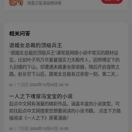
眈眈的亲戚，擅长伪装的白莲花姨妈，各种
海量正版漫画畅快看
作死的女反派... 顾初
相关问答
退婚女总裁的顶级兵王
“退婚女总裁的顶级兵王”通常是网络小说中常见的题材设
定。比如叶子风乃华夏最强实力天殿传人，因师傅定下的
九封婚约下山，却遭遇未婚妻全部退婚，随后开启强势之
路。赵长空下山后，跟美女总裁有过亲密一刻，第二天...
1 个回答
2024年10月04日 04:16
一人之下魂穿冯宝宝的小说
起点中文网有海量的精彩作品，涵盖丰富的小说类型，可
前往起点中文网搜索您想要阅读的小说书籍。 点击下方链
接阅读《一人之下》原著漫画！
1 个回答
2024年10月01日 15:05