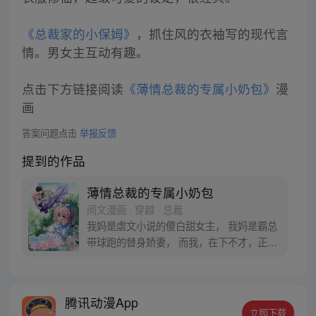
《总裁家的小保姆》
，抓住风的衣袖写的现代言
情。男女主互动有趣。
点击下方链接阅读
《薄情总裁的专属小奶包》
漫
画
答案问题点击
举报反馈
提到的作品
薄情总裁的专属小奶包
阅文漫画 · 穿越 · 总裁
我妈是虐文小说的傻白甜女主， 我妈是霸总
带球跑的替身娇妻， 而我，在下不才，正是
那个五岁当黑客的天才萌宝。 —— 天才黑客
顾初在一本虐文小说中重生了。 她变成五岁
的小萌宝，她妈是下场凄惨的虐文女主，她
腾讯动漫App
爸是睁眼瞎的总裁男主，周围还有一帮虎视
立即下载