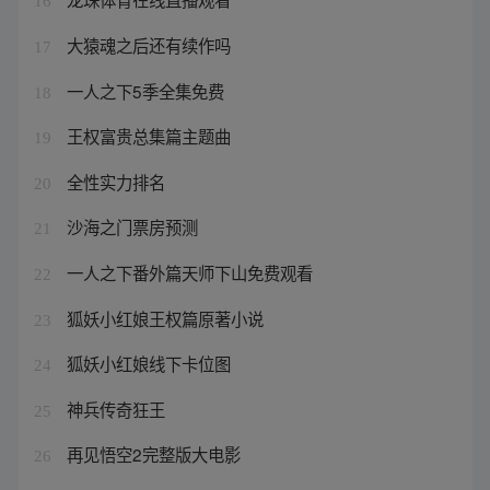
16
大猿魂之后还有续作吗
17
一人之下5季全集免费
18
王权富贵总集篇主题曲
19
全性实力排名
20
沙海之门票房预测
21
一人之下番外篇天师下山免费观看
22
狐妖小红娘王权篇原著小说
23
狐妖小红娘线下卡位图
24
神兵传奇狂王
25
再见悟空2完整版大电影
26