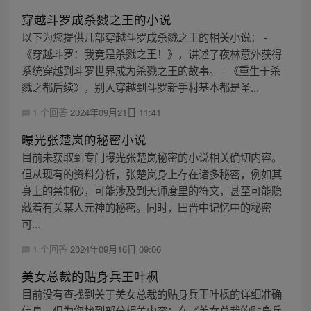
穿越斗罗成杀戮之王的小说
以下为您提供几部穿越斗罗成杀戮之王的相关小说： -
《穿越斗罗：我竟是杀戮之王！》，讲述了夜林意外获得
系统穿越到斗罗世界成为杀戮之王的故事。 - 《重生于杀
戮之都后续》，别人穿越到斗罗新手村基本都是圣...
1 个回答
2024年09月21日 11:41
曝光张楚岚的秘密小说
目前未获取到专门曝光张楚岚秘密的小说相关确切内容。
但从现有的资料分析，张楚岚身上存在诸多秘密，例如其
身上的禁制砂，可能涉及到天师度里的符文，甚至可能隐
藏着有关某人元神的秘密。同时，田晋中记忆中的秘密
可...
1 个回答
2024年09月16日 09:06
美女总裁的贴身兵王叶枫
目前没有查找到关于美女总裁的贴身兵王叶枫的详细准确
信息。但为您找到部分相关内容：在《美女总裁的贴身兵