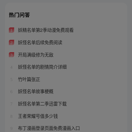
热门问答
妖精名单第2季动漫免费观看
1
妖怪名单后续免费阅读
2
开局满级修为无敌
3
妖怪名单的剧情简介详细
4
竹叶篇张正
5
妖怪名单故事梗概
6
妖怪名单第二季迅雷下载
7
王者荣耀号值多少钱
8
布丁漫画登录页面免费漫画入口
9