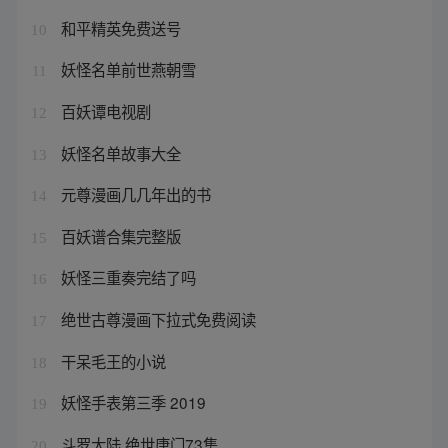
和平精英免费送号
10
妖怪名单前世燕朝雪
11
百妖谭电视剧
12
妖怪名单故事大全
13
元尊漫画几几年出的书
14
百妖谱合集完整版
15
妖怪三重奏完结了吗
16
绝世古尊漫画下拉式免费阅读
17
干呆毛王的小说
18
妖怪手表第三季 2019
19
斗罗大陆 绝世唐门73集
20