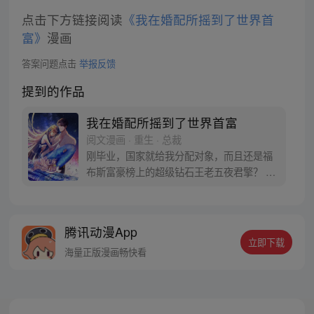
点击下方链接阅读
《我在婚配所摇到了世界首
富》
漫画
答案问题点击
举报反馈
提到的作品
我在婚配所摇到了世界首富
阅文漫画 · 重生 · 总裁
刚毕业，国家就给我分配对象，而且还是福
布斯富豪榜上的超级钻石王老五夜君擎？ 作
为外界疯传的不婚主义十大毒瘤的魁首，夜
星光以为这种大佬肯定很难相处，结果却将
她捧在手心里宠！ 谁知道这辈子最大的运
腾讯动漫App
气，还不是在茫茫人群抽中你……
立即下载
海量正版漫画畅快看