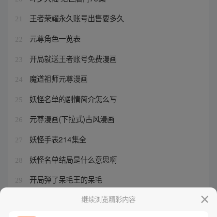
王者荣耀永久账号出售要多久
21
元尊角色一览表
22
开局就送王者账号免费漫画
23
魔道祖师元尊漫画
24
妖怪名单的剧情简介怎么写
25
元尊漫画(下拉式)古风漫画
26
妖怪手表214集全
27
妖怪名单结局是什么意思啊
28
开局弹了呆毛王的呆毛
29
开局领取王者
继续浏览精彩内容
30