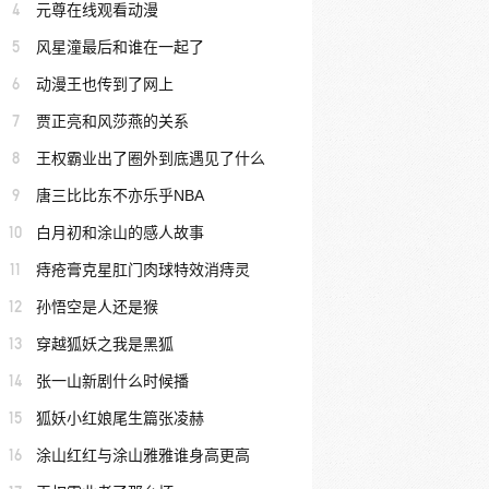
4
元尊在线观看动漫
5
风星潼最后和谁在一起了
6
动漫王也传到了网上
7
贾正亮和风莎燕的关系
8
王权霸业出了圈外到底遇见了什么
9
唐三比比东不亦乐乎NBA
10
白月初和涂山的感人故事
11
痔疮膏克星肛门肉球特效消痔灵
12
孙悟空是人还是猴
13
穿越狐妖之我是黑狐
14
张一山新剧什么时候播
15
狐妖小红娘尾生篇张凌赫
16
涂山红红与涂山雅雅谁身高更高