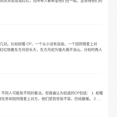
则苏苏会变成红红，而所有人都希望他们在一起，这使得他们的
有几对。比如权瞳 CP，一个从小没有自由，一个因同情爱上对
涂山红红陪着东方月初长大，东方月初为强大离开涂山，分别时两人
不同人可能有不同的看法。但普遍认为较虐的CP包括： 1. 权瞳
务却因同情爱上对方，他们受到世俗不容，历经磨难。 2. ...