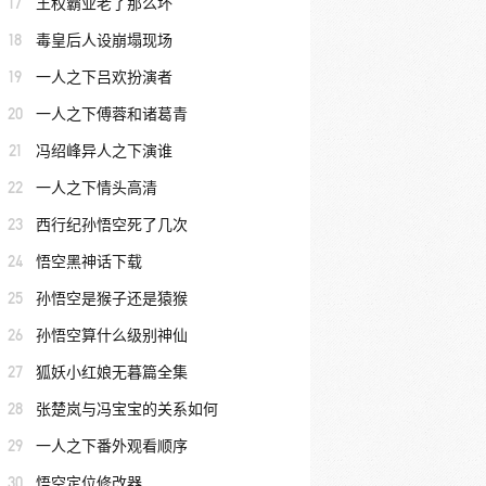
17
王权霸业老了那么坏
18
毒皇后人设崩塌现场
19
一人之下吕欢扮演者
20
一人之下傅蓉和诸葛青
21
冯绍峰异人之下演谁
22
一人之下情头高清
23
西行纪孙悟空死了几次
24
悟空黑神话下载
25
孙悟空是猴子还是猿猴
26
孙悟空算什么级别神仙
27
狐妖小红娘无暮篇全集
28
张楚岚与冯宝宝的关系如何
29
一人之下番外观看顺序
30
悟空定位修改器