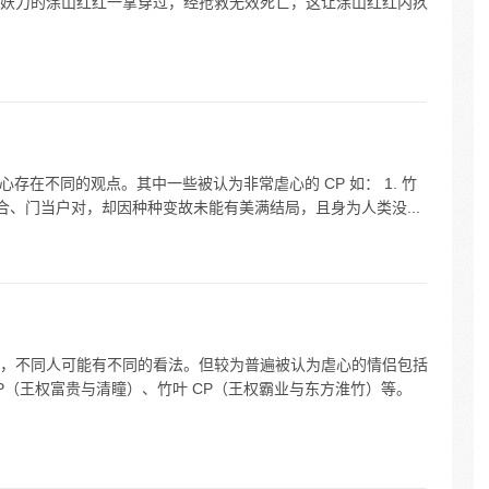
妖力的涂山红红一掌穿过，经抢救无效死亡，这让涂山红红内疚
心存在不同的观点。其中一些被认为非常虐心的 CP 如： 1. 竹
合、门当户对，却因种种变故未能有美满结局，且身为人类没...
，不同人可能有不同的看法。但较为普遍被认为虐心的情侣包括
CP（王权富贵与清瞳）、竹叶 CP（王权霸业与东方淮竹）等。