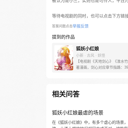
被认为是小三，实则也是可怜人，平丘月
等待电视剧的同时，也可以点击下方链
举报反馈
答案问题点击
提到的作品
狐妖小红娘
小新 · 古风 · 妖怪
【电视剧《天地剑心》《淮水竹
著漫画，剑心对应章节指路：39-
水对应章节指路272-301】 迷
妖，正太道士没节操。自古人妖
恋，千载孽缘一线牵。（每周周
新。）
相关问答
狐妖小红娘最虐的场景
在《狐妖小红娘》中，有多个虐心的场景，比