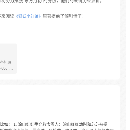
初努力摆脱“东方月初”的身份，他们的爱情历经波折。
接来阅读
原著提前了解剧情了！
《狐妖小红娘》
亭》原
85，淮
糊萝莉小狐
生死
四更
如： 1. 涂山红红手穿救命恩人：涂山红红幼时和苏苏被拐