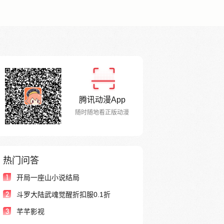
腾讯动漫App
随时随地看正版动漫
热门问答
1
开局一座山小说结局
2
斗罗大陆武魂觉醒折扣服0.1折
3
芊芊影视