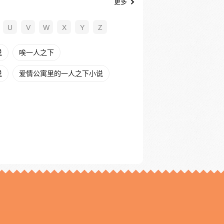
更多
U
V
W
X
Y
Z
说
唉一人之下
说
爱情公寓里的一人之下小说