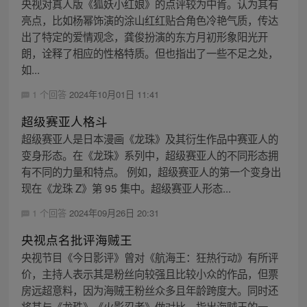
央视对真人版《狐妖小红娘》的点评较为中肯。认为其有
亮点，比如杨幂饰演的涂山红红贴合角色冷艳气质，传达
出了特定的爱情观念，龚俊扮演的东方月初形象阳光开
朗，诠释了相应的性格特质。但也指出了一些不足之处，
如...
1 个回答
2024年10月01日 11:41
超级赛亚人格斗
超级赛亚人是日本漫画《龙珠》及其衍生作品中赛亚人的
变身形态。在《龙珠》系列中，超级赛亚人的不同形态拥
有不同的力量和特点。 例如，超级赛亚人的第一个变身出
现在《龙珠 Z》第 95 集中。超级赛亚人形态...
1 个回答
2024年09月26日 20:31
央视点名批评海贼王
央视节目《今日影评》曾对《航海王：狂热行动》有所评
价，主持人表示其是粉丝向较强且比较小众的作品，但票
房远超意料，因为海贼王粉丝众多且年龄跨度大。同时还
将其与《龙珠》《火影忍者》做对比，指出海贼王的一