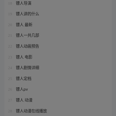
镖人导演
18
镖人讲的什么
19
镖人 最新
20
镖人一共几部
21
镖人动画预告
22
镖人 电影
23
镖人剧情详细
24
镖人定档
25
镖人pv
26
镖人 动漫
27
镖人动漫在线播放
28