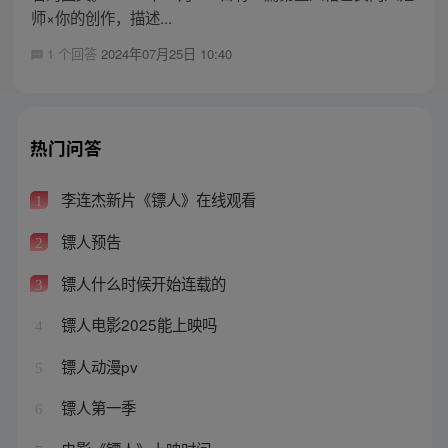
师×你的创作，描述...
1 个回答
2024年07月25日 10:40
热门问答
李连杰新片《镖人》在线观看
1
镖人预告
2
镖人什么时候开始连载的
3
镖人电影2025能上映吗
4
镖人动漫pv
5
镖人第一季
6