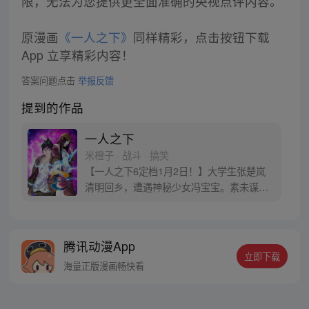
限，无法为您提供更全面准确的央视点评内容。
原漫画
《一人之下》
同样精彩，点击按钮下载
App 立享精彩内容！
答案问题点击
举报反馈
提到的作品
一人之下
米橙子 · 战斗 · 搞笑
【一人之下6定档1月2日！】大学生张楚岚
清明回乡，遭遇神秘少女冯宝宝。素未谋面
的冯宝宝却对张楚岚异常熟悉，并将其带去
自己打工的快递公司。为了帮冯宝宝寻找她
的身世，也为了查清自己与爷爷身上的秘
腾讯动漫App
密，张楚岚的生活被彻底颠覆，与冯宝宝一
立即下载
同踏上“异人”之旅。
海量正版漫画畅快看