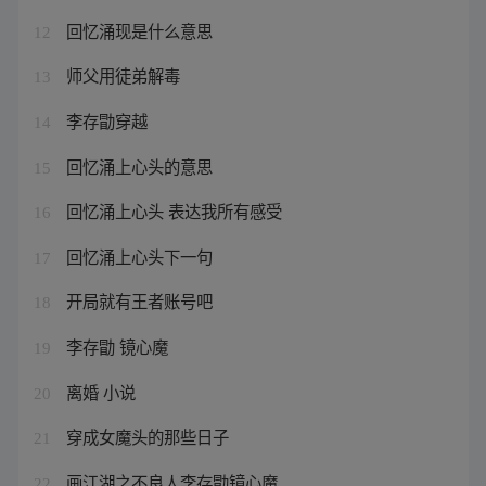
回忆涌现是什么意思
12
师父用徒弟解毒
13
李存勖穿越
14
回忆涌上心头的意思
15
回忆涌上心头 表达我所有感受
16
回忆涌上心头下一句
17
开局就有王者账号吧
18
李存勖 镜心魔
19
离婚 小说
20
穿成女魔头的那些日子
21
画江湖之不良人李存勖镜心魔
22