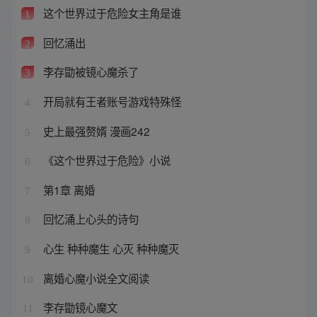
这个世界过于危险女主角是谁
1
回忆涌出
2
李存勖被镜心魔杀了
3
开局就有王者账号游戏特殊怪
4
史上最强赘婿 漫画242
5
《这个世界过于危险》小说
6
第1章 离婚
7
回忆涌上心头的诗句
8
心生 种种魔生 心灭 种种魔灭
9
离婚心魔小说全文阅读
10
李存勖镜心魔文
11