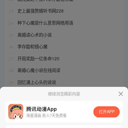
史上最强赘婿听书网228
23
种下心魔是什么意思网络用语
24
离婚读心术的小说
25
李存勖和镜心魔
26
开局奖励一亿条命120
27
离婚心魔小说在线阅读
28
回忆涌上心头的说说
29
心魔引云飞星
继续浏览精彩内容
30
腾讯动漫App
打开APP
海量漫画 新人7天免费看
腾讯漫画
起点读书
QQ阅读