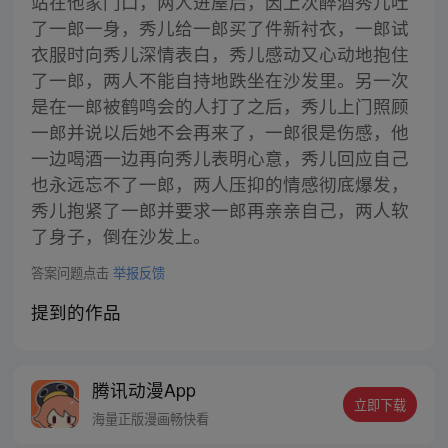
站在他家门口，两人进屋后，因上次醉酒秀儿吐
了一郎一身，秀儿给一郎买了件新衬衣，一郎试
衣服时向秀儿深情表白，秀儿感动又心动地抱住
了一郎，两人不能自持地跌坐在沙发里。另一次
是在一郎被鹤鸣会的人打了之后，秀儿上门照顾
一郎并说以后她不会再来了，一郎很是伤感，他
一边喝酒一边再向秀儿表明心意，秀儿回应自己
也永远忘不了一郎，两人压抑的情感彻底爆发，
秀儿抱紧了一郎并要求一郎再亲亲自己，两人软
了身子，倒在沙发上。
答案问题点击
举报反馈
提到的作品
腾讯动漫App
立即下载
海量正版漫画畅快看