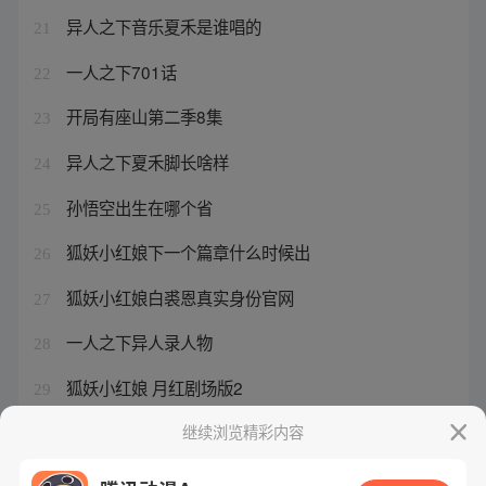
异人之下音乐夏禾是谁唱的
21
一人之下701话
22
开局有座山第二季8集
23
异人之下夏禾脚长啥样
24
孙悟空出生在哪个省
25
狐妖小红娘下一个篇章什么时候出
26
狐妖小红娘白裘恩真实身份官网
27
一人之下异人录人物
28
狐妖小红娘 月红剧场版2
29
一人之下2免费全集
继续浏览精彩内容
30