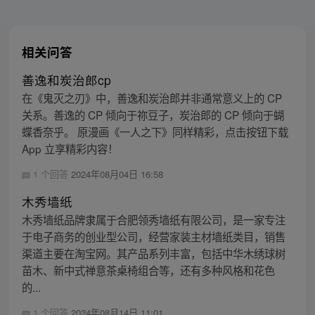
相关问答
善逸和炭治郎cp
在《鬼灭之刃》中，善逸和炭治郎并非通常意义上的 CP
关系。善逸的 CP 倾向于祢豆子，炭治郎的 CP 倾向于蝴
蝶香奈乎。 原漫画《一人之下》同样精彩，点击按钮下载
App 立享精彩内容！
1 个回答
2024年08月04日 16:58
木秀墙纸
木秀墙纸品牌隶属于合肥领秀墙纸有限公司，是一家专注
于电子商务的创业型公司，经营家装主材墙纸类目，销售
渠道主要在淘宝网。其产品系列丰富，包括中华木绣球树
苗木、新中式禅意茶桌椅组合等，还有多种风格和花色
的...
1 个回答
2024年08月14日 11:01