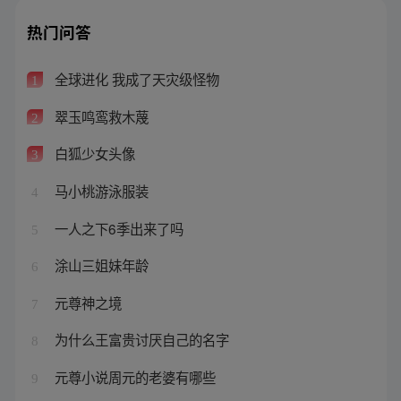
热门问答
全球进化 我成了天灾级怪物
1
翠玉鸣鸾救木蔑
2
白狐少女头像
3
马小桃游泳服装
4
一人之下6季出来了吗
5
涂山三姐妹年龄
6
元尊神之境
7
为什么王富贵讨厌自己的名字
8
元尊小说周元的老婆有哪些
9