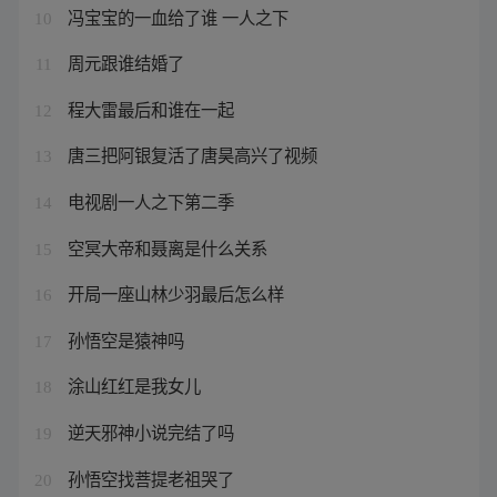
冯宝宝的一血给了谁 一人之下
10
周元跟谁结婚了
11
程大雷最后和谁在一起
12
唐三把阿银复活了唐昊高兴了视频
13
电视剧一人之下第二季
14
空冥大帝和聂离是什么关系
15
开局一座山林少羽最后怎么样
16
孙悟空是猿神吗
17
涂山红红是我女儿
18
逆天邪神小说完结了吗
19
孙悟空找菩提老祖哭了
20