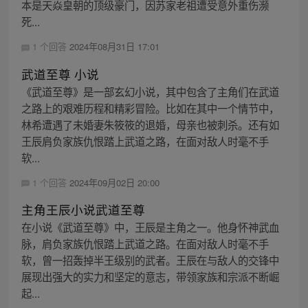
本是天焱皇朝的顶级豪门，因苏家老祖遭受意外重伤濒
死...
1 个回答
2024年08月31日 17:01
武道至尊 小说
《武道至尊》是一部玄幻小说，其中包含了主角们在武道
之路上的艰难历程和精彩冒险。比如在其中一个情节中，
林希遭遇了未婚妻朱筱筱的退婚，母亲也被刺杀。还有如
王辰肩负家族仇恨踏上武道之路，在面对敌人时毫不手
软...
1 个回答
2024年09月02日 20:00
主角王辰小说武道至尊
在小说《武道至尊》中，王辰是主角之一。他身怀神武血
脉，肩负家族仇恨踏上武道之路。在面对敌人时毫不手
软，曾一招轰掉半王级别的武者。王辰在与敌人的交锋中
展现出强大的实力和坚定的意志，带领家族和宗派不断崛
起...