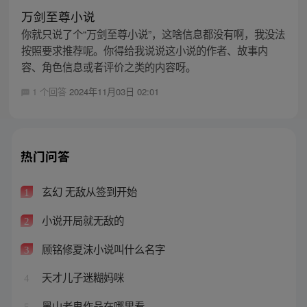
万剑至尊小说
你就只说了个“万剑至尊小说”，这啥信息都没有啊，我没法
按照要求推荐呢。你得给我说说这小说的作者、故事内
容、角色信息或者评价之类的内容呀。
1 个回答
2024年11月03日 02:01
热门问答
玄幻 无敌从签到开始
1
小说开局就无敌的
2
顾铭修夏沫小说叫什么名字
3
天才儿子迷糊妈咪
4
黑山老鬼作品在哪里看
5