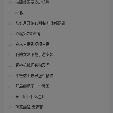
摧毁美国要多少核弹
16
sp板
17
从红月开始13种精神体都是谁
18
心魔第7章密码
19
真人直播秀视频直播
20
我的女友下载手游安装
21
超神机械师有动漫吗
22
不管这个世界怎么糟糕
23
开局继承了一个帝国
24
永世轮回什么意思
25
玩家凶猛 无弹窗
26