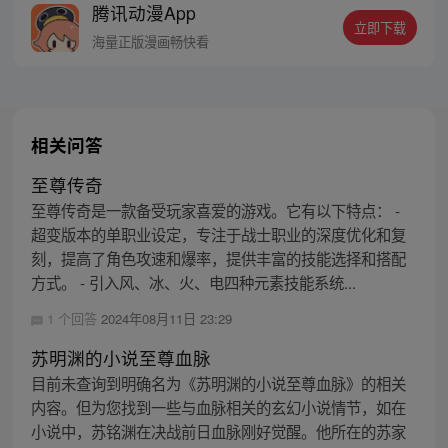
腾讯动漫App
后的神秘力量到底是什么？参与周边活动请
立即下载
加QQ粉丝群，关注微信公众号燃哉家族
海量正版漫画畅快看
相关问答
至尊传奇
至尊传奇是一款备受玩家喜爱的游戏。它有以下特点： -
超变版本的单职业设定，专注于战士职业的深度优化和复
刻，提高了角色攻速和爆率，提供丰富的技能选择和搭配
方式。 - 引入风、冰、火、电四种元素技能系统...
1 个回答
2024年08月11日 23:29
苏明渊的小说至尊血脉
目前未查询到明确名为《苏明渊的小说至尊血脉》的相关
内容。但为您找到一些与血脉相关的玄幻小说情节，如在
小说中，苏铭渊在决战前日血脉刚好觉醒。他所在的苏家