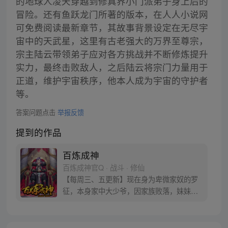
的地球人凌天穿越到修真界小门派弟子身上后的
冒险。还有鱼跃龙门所著的版本，在人人小说网
可免费阅读最新章节，其故事背景设定在无尽宇
宙中的天武星，这里有古老强大的万界至尊宗，
宗主陆云带领弟子应对各方挑战并不断修炼提升
实力，最终击败敌人，之后陆云将宗门力量用于
正道，维护宇宙秩序，他本人成为宇宙的守护者
等。
答案问题点击
举报反馈
提到的作品
百炼成神
百炼成神官Q · 战斗 · 修仙
【每周三、五更新】现在身为卑微家奴的罗
征，本身家中大少爷，因家族败落，妹妹被
强大势力囚禁，无奈只得听命于人。可是天
无绝人之路，父亲留给他的古书中竟然暗藏
炼器神法，可将人炼制成器！而隐藏在这背