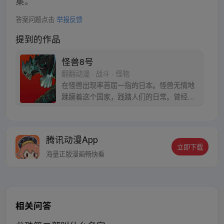
集。
答案问题点击
举报反馈
提到的作品
怪兽8号
翻翻动漫 · 战斗 · 怪物
在怪兽出现率首屈一指的日本。怪兽无情地
蹂躏着这个国家，践踏人们的日常。曾经立
志要成为防卫队员，而今从事怪兽专门清扫
行业的主人公日比野卡夫卡在某一天因为受
到谜之生物的影响，身体开始出现怪兽化。
腾讯动漫App
担任讨伐怪兽工作的日本防卫队将这样的他
立即下载
称作“怪兽8号”。
海量正版漫画畅快看
相关问答