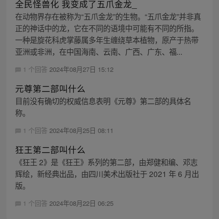
全民怪兽化 我变成了五爪金龙_
在动物界存在被称为“五爪金龙”的生物。“五爪金龙”并非真
正的神话中的龙，它在不同的语境中可能有不同的所指。
一种是旋花科虎掌藤属多年生缠绕草本植物，原产于热带
亚洲或非洲，在中国海南、云南、广西、广东、福...
1 个回答
2024年08月27日 15:12
元尊第二部叫什么
目前没有确切的权威信息表明《元尊》第二部的具体名
称。
1 个回答
2024年08月25日 08:11
狂王第二部叫什么
《狂王 2》是《狂王》系列的第二部，由郑健和编、邓志
辉绘，新经典出品，由四川美术出版社于 2021 年 6 月出
版。
1 个回答
2024年08月22日 06:25