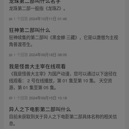
龙珠第二部叫什么名字
龙珠第二部一般指《龙珠Z》。
1 个回答
2024年10月11日 01:46
狂神第二部叫什么
狂神续集的第二部叫《黑金蝉·三藏》，它是以唐僧为主视
角普渡苍生。
1 个回答
2024年09月18日 08:05
我是怪兽大主宰在线观看
《我是怪兽大主宰》为国产动漫，您可以通过以下途径在
线观看： 2 号在线播放，第 01 集至第 10 集。 天空资
源，第 01 集至第 05 集。
1 个回答
2024年09月15日 10:18
异人之下电影第二部叫什么
目前未获取到关于异人之下电影第二部具体名称的相关信
息。