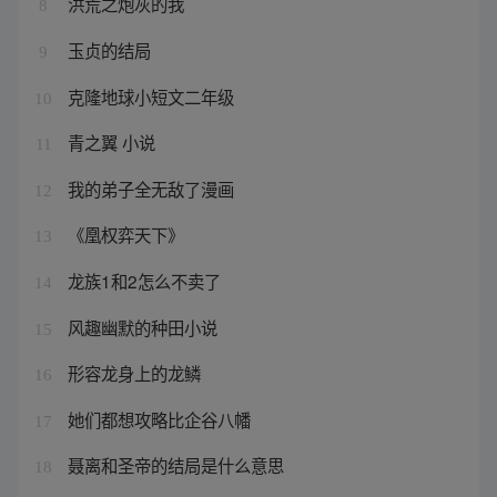
洪荒之炮灰的我
8
玉贞的结局
9
克隆地球小短文二年级
10
青之翼 小说
11
我的弟子全无敌了漫画
12
《凰权弈天下》
13
龙族1和2怎么不卖了
14
风趣幽默的种田小说
15
形容龙身上的龙鳞
16
她们都想攻略比企谷八幡
17
聂离和圣帝的结局是什么意思
18