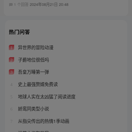
1 个回答
2024年08月21日 20:48
热门问答
异世界的冒险动漫
1
子爵地位很低吗
2
吾皇万睡第一弹
3
史上最强赘婿免费读
4
地球人实在太凶猛了阅读进度
5
娇鸾同类型小说
6
从指尖传出的热情1季动画
7