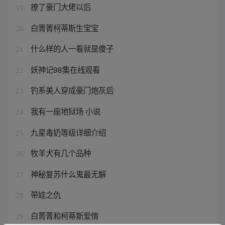
撩了豪门大佬以后
19
白箐箐柯蒂斯生宝宝
20
什么样的人一看就是傻子
21
妖神记98集在线观看
22
钓系美人穿成豪门炮灰后
23
我有一座地狱场 小说
24
九星毒奶等级详细介绍
25
牧羊犬有几个品种
26
神秘复苏什么鬼最无解
27
带娃之仇
28
白菁菁和柯蒂斯爱情
29