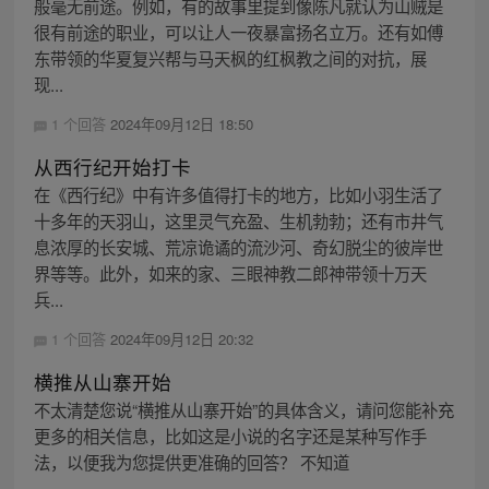
般毫无前途。例如，有的故事里提到像陈凡就认为山贼是
很有前途的职业，可以让人一夜暴富扬名立万。还有如傅
东带领的华夏复兴帮与马天枫的红枫教之间的对抗，展
现...
1 个回答
2024年09月12日 18:50
从西行纪开始打卡
在《西行纪》中有许多值得打卡的地方，比如小羽生活了
十多年的天羽山，这里灵气充盈、生机勃勃；还有市井气
息浓厚的长安城、荒凉诡谲的流沙河、奇幻脱尘的彼岸世
界等等。此外，如来的家、三眼神教二郎神带领十万天
兵...
1 个回答
2024年09月12日 20:32
横推从山寨开始
不太清楚您说“横推从山寨开始”的具体含义，请问您能补充
更多的相关信息，比如这是小说的名字还是某种写作手
法，以便我为您提供更准确的回答？ 不知道