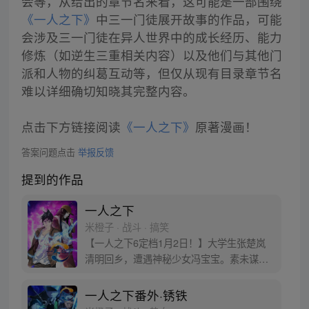
会等，从给出的章节名来看，这可能是一部围绕
《一人之下》
中三一门徒展开故事的作品，可能
会涉及三一门徒在异人世界中的成长经历、能力
修炼（如逆生三重相关内容）以及他们与其他门
派和人物的纠葛互动等，但仅从现有目录章节名
难以详细确切知晓其完整内容。
点击下方链接阅读
《一人之下》
原著漫画！
答案问题点击
举报反馈
提到的作品
一人之下
米橙子 · 战斗 · 搞笑
【一人之下6定档1月2日！】大学生张楚岚
清明回乡，遭遇神秘少女冯宝宝。素未谋面
的冯宝宝却对张楚岚异常熟悉，并将其带去
自己打工的快递公司。为了帮冯宝宝寻找她
一人之下番外·锈铁
的身世，也为了查清自己与爷爷身上的秘