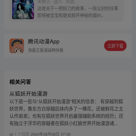
米橙子 · 战斗 · 热血
密，张楚岚的生活被彻底颠覆，与冯宝宝一
这是关于一把妖刀的故事，一段尘封的往事
同踏上“异人”之旅。
即将被宝宝和楚岚掀开神秘的面纱。
腾讯动漫App
立即下载
海量正版漫画畅快看
相关问答
从狐妖开始漫游
以下是一些与“从狐妖开始漫游”相关的信息： 有穿越到狐
妖世界，像东方白穿越后体内多了一棵花，还被鲜花之主
认作弟弟；也有在狐妖世界开启最强辅助系统的经历；还
有独立于浮华的穿越者在狐妖小红娘世界开始漫游诸...
1 个回答
2024年08月08日 07:08