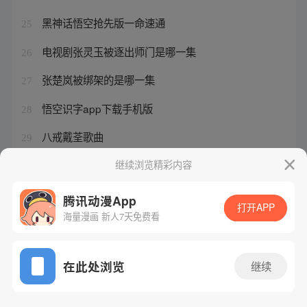
黑神话悟空抢先版一命速通
25
电视剧张灵玉被逐出师门是哪一集
26
张楚岚被绑架的是哪一集
27
悟空识字app下载手机版
28
八戒戴荃歌曲
29
王权剑的实力
继续浏览精彩内容
30
腾讯动漫App
打开APP
海量漫画 新人7天免费看
腾讯漫画
起点读书
QQ阅读
网站备案/许可证号：粤B2-20090059-5
在此处浏览
继续
Copyright©1998 - 2026 Tencent. All Rights Reserved