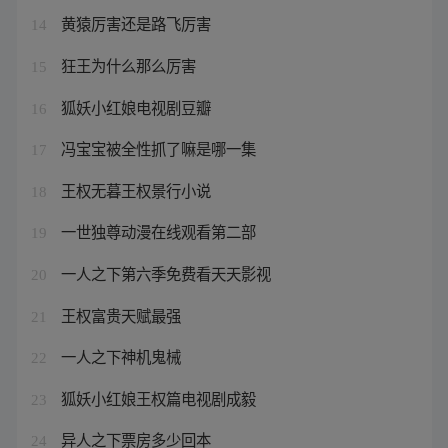
黄猿厉害还是路飞厉害
14
狂王为什么那么厉害
15
狐妖小红娘电视剧豆瓣
16
冯宝宝被全性抓了嘛是哪一集
17
王权无暮王权景行小说
18
一世独尊动漫在线观看第二部
19
一人之下第六季免费看天天影视
20
王权富贵天赋最强
21
一人之下神机鬼械
22
狐妖小红娘王权篇电视剧成毅
23
异人之下票房多少回本
24