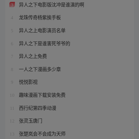
异人之下电影版沈冲是谁演的啊
3
龙珠传奇杨紫挨手板
4
异人之上电影演员名单
5
异人之下是谁害死爷爷的
6
异人之上免费
7
一人之下漫画多少章
8
悦悦影视
9
趣味漫画下载安装免费
10
西行纪第四季动漫
11
张灵玉唐门
12
张楚岚会不会成为天师
13