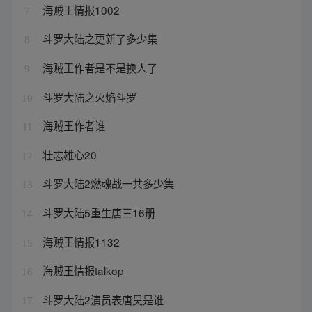
海贼王情报1002
7
斗罗大陆之更新了多少集
8
海贼王作者是不是换人了
9
斗罗大陆之火焰斗罗
10
海贼王作者谁
11
壮志雄心20
12
斗罗大陆2燃魂战一共多少集
13
斗罗大陆5重生唐三16册
14
海贼王情报1132
15
海贼王情报talkop
16
斗罗大陆2演员表唐昊是谁
17