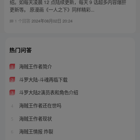
绍。如每天凌晨 12 点陆续更新，每天 9 话超多内容爆肝
更新等。 原漫画《一人之下》同样精彩...
1 个回答
2024年08月02日 20:24
热门问答
海贼王作者简介
1
斗罗大陆-斗魂再临下载
2
斗罗大陆2演员表和角色介绍
3
海贼王作者还在世吗
4
海贼王作者现状
5
海贼王情报 炸裂
6