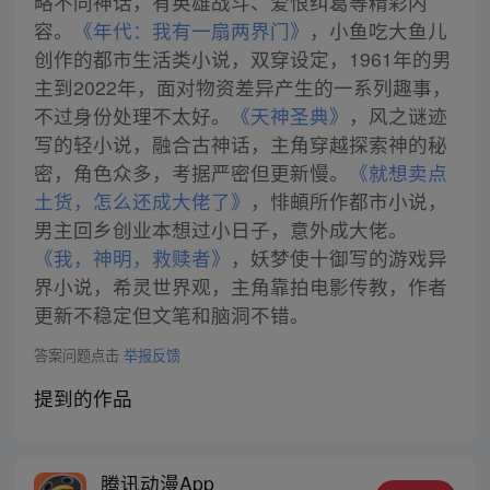
略不同神话，有英雄战斗、爱恨纠葛等精彩内
容。
《年代：我有一扇两界门》
，小鱼吃大鱼儿
创作的都市生活类小说，双穿设定，1961年的男
主到2022年，面对物资差异产生的一系列趣事，
不过身份处理不太好。
《天神圣典》
，风之谜迹
写的轻小说，融合古神话，主角穿越探索神的秘
密，角色众多，考据严密但更新慢。
《就想卖点
土货，怎么还成大佬了》
，悱頔所作都市小说，
男主回乡创业本想过小日子，意外成大佬。
《我，神明，救赎者》
，妖梦使十御写的游戏异
界小说，希灵世界观，主角靠拍电影传教，作者
更新不稳定但文笔和脑洞不错。
答案问题点击
举报反馈
提到的作品
腾讯动漫App