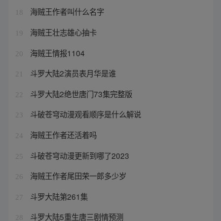
海贼王作者叫什么名字
18
海贼王壮志雄心抽卡
19
海贼王情报1104
20
斗罗大陆2演员表月华是谁
21
斗罗大陆2绝世唐门73集完整版
22
斗破苍穹动漫观看顺序是什么解说
23
海贼王作者还活着吗
24
斗破苍穹动漫更新到哪了2023
25
海贼王作者尾田荣一郎多少岁
26
斗罗大陆第261集
27
斗罗大陆5重生唐三剧情预测
28