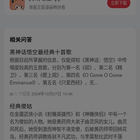
立即下载
海量正版漫画畅快看
相关问答
黑神话悟空最经典十首歌
根据目前所掌握的信息，仅能得知《黑神话：悟空》中传
唱度较高的五首歌，分别为第一名《屁》、第二名《精
卫》、第三名《壁上观》、第四名《O Come O Come
Emmanuel》、第五名《只爱西经》，无...
1 个回答
2024年10月27日 10:46
经典傻姑
在金庸武侠小说《射雕英雄传》和《神雕侠侣》中有一个
名为傻姑的人物。她是黄药师大弟子曲灵风的女儿，曲灵
风死后，她受刺激而神智不清变傻，后被黄药师带回桃花
岛，经黄药师调教练就不凡武功，与李莫愁比武时不落