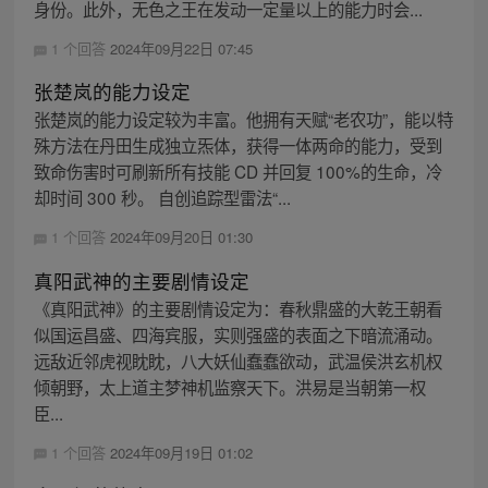
身份。此外，无色之王在发动一定量以上的能力时会...
1 个回答
2024年09月22日 07:45
张楚岚的能力设定
张楚岚的能力设定较为丰富。他拥有天赋“老农功”，能以特
殊方法在丹田生成独立炁体，获得一体两命的能力，受到
致命伤害时可刷新所有技能 CD 并回复 100%的生命，冷
却时间 300 秒。 自创追踪型雷法“...
1 个回答
2024年09月20日 01:30
真阳武神的主要剧情设定
《真阳武神》的主要剧情设定为：春秋鼎盛的大乾王朝看
似国运昌盛、四海宾服，实则强盛的表面之下暗流涌动。
远敌近邻虎视眈眈，八大妖仙蠢蠢欲动，武温侯洪玄机权
倾朝野，太上道主梦神机监察天下。洪易是当朝第一权
臣...
1 个回答
2024年09月19日 01:02