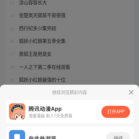
涂山容容长大
23
张楚岚天赋是不是很强
24
西行纪多少集完结
25
狐妖小红娘第五季全集
26
黑狐王是男是女
27
一人之下第二季在线观看
28
狐妖小红娘最强的十位
29
西行纪孙悟空结局的实力
继续浏览精彩内容
30
腾讯动漫App
打开APP
海量漫画 新人7天免费看
腾讯漫画
起点读书
QQ阅读
网站备案/许可证号：粤B2-20090059-5
在此处浏览
继续