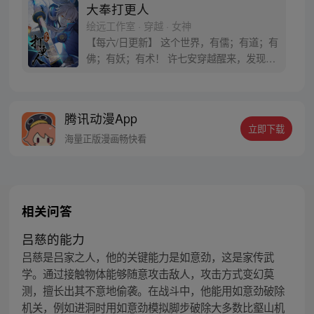
大奉打更人
绘远工作室 · 穿越 · 女神
【每六/日更新】 这个世界，有儒；有道；有
佛；有妖；有术！ 许七安穿越醒来，发现自
己身处囹圄，三日后就要流放边陲？！ 他起
初的梦想只是自保，顺便在这个世界里当个
富翁悠闲度日，结果…… 改编自阅文集团作
腾讯动漫App
者卖报小郎君同名小说 QQ群号：
立即下载
799493374
海量正版漫画畅快看
相关问答
吕慈的能力
吕慈是吕家之人，他的关键能力是如意劲，这是家传武
学。通过接触物体能够随意攻击敌人，攻击方式变幻莫
测，擅长出其不意地偷袭。在战斗中，他能用如意劲破除
机关，例如进洞时用如意劲模拟脚步破除大多数比壑山机