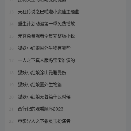
天狂传说之巴啦啦小魔仙主题曲
13
重生计划动漫第一季免费播放
14
元尊免费观看全集完整版小说
15
狐妖小红娘圈外生物有哪些
16
一人之下真人版冯宝宝谁演的
17
狐妖小红娘涂山雅雅受伤
18
狐妖小红娘圈外生物篇
19
狐妖小红娘无暮篇什么时候
20
西行纪的观看顺序2023
21
电影异人之下张灵玉扮演者
22