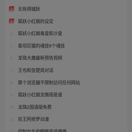
北有倾城妖
2
狐妖小红娘的设定
3
狐妖小红娘毒皇和沙皇
4
泰坦巨猿的魂技9个魂技
5
龙珠大魔最新预告视频
6
王也和张楚岚对话
7
那个浏览器不限制访问任何网站
8
狐妖小红娘龙微雨是谁
9
龙珠2国语版免费
10
狂王阿修罗动漫
11
控制女生的眼睛变成傀儡
12