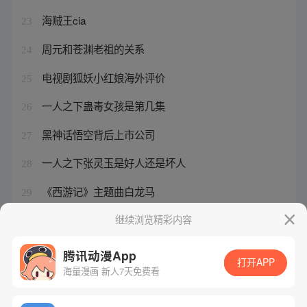
海贼王cia
23
周元和苍渊老祖的关系
24
电视剧狐妖小红娘海外评价
25
一人之下蛊毒女孩是第几集
26
黑神话悟空背后上市公司
27
一人之下张灵玉是好人还是坏人
28
《西游记》主题曲白龙马
29
无根生被张之维爆杀
继续浏览精彩内容
30
腾讯动漫App
打开APP
海量漫画 新人7天免费看
腾讯漫画
起点读书
QQ阅读