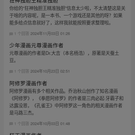
狂神独胆王精准独胆
你给的“狂神独胆王精准独胆”信息太少啦，不太清楚这是关
于啥的内容呢，是一本书、一个游戏还是其他的呀？如果
能多给点信息就好了，这样我就能按照要求整理啦。
1 个回答
2024年11月03日 01:26
少年漫画元尊漫画作者
元尊漫画的作者是Dr.大吉（本名杨浩），原著是天蚕土
豆。
1 个回答
2024年10月23日 02:51
阿修罗漫画作者
阿修罗漫画有多个相关作品。乔治秋山创作了知名漫画
《阿修罗》，《拳愿阿修罗》的作者是三肉必起·牙霸子和
达露没恩，《孔雀王》中阿修罗这一角色的相关漫画作者
是马路三杰。
1 个回答
2024年10月03日 01:48