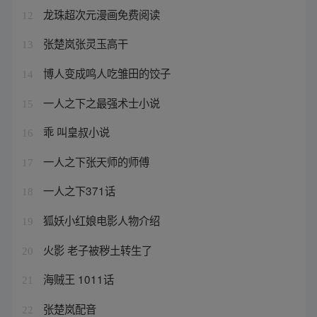
龙珠超次元漫画免费阅读
12
张楚岚张灵玉高干
13
博人变成鸣人吃雏田的饺子
14
一人之下之最强术士小说
15
乖 叫皇叔小说
16
一人之下张天师的师傅
17
一人之下371话
18
狐妖小红娘电影人物介绍
19
火影 老子被秽土转生了
20
海贼王 1011话
21
张楚岚配音
22