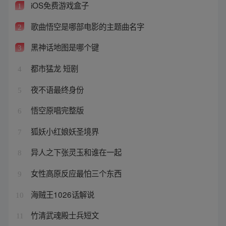
iOS免费游戏盒子
1
歌曲悟空是哪部电影的主题曲名字
2
黑神话地图是哪个键
3
都市猛龙 短剧
4
夜不语最终身份
5
悟空原唱完整版
6
狐妖小红娘妖圣境界
7
异人之下张灵玉和谁在一起
8
女性高原反应最怕三个东西
9
海贼王1026话解说
10
竹清武魂殿士兵短文
11