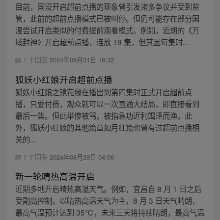
目前，国漫开启超前点播的现象曾引发诸多争议并受到监
管，此前的超前点播模式已被叫停。但仍可能存在部分国
漫尝试开启类似的付费提前观看模式。例如，近期的《万
域封神》开启超前点播，连放 19 集，但其因每集时...
1 个回答
2024年08月31日 18:32
狐妖小红娘开启超前点播
狐妖小红娘之镜花缘在播出到第四集时正式开启超前点
播，只要付费，观众就可以一次直通大结局，即直接看到
最后一集。但此举惨被骂，被指急功近利竭泽而渔。此
外，狐妖小红娘的其他篇章如月红篇也曾有过超前点播相
关的...
1 个回答
2024年08月29日 04:06
新一轮晴热高温开启
近期多地开启晴热高温天气。例如，宜昌自 8 月 1 日之后
受副高控制，以晴热高温天气为主，8 月 3 日天气晴朗，
最高气温预计达到 35℃，未来三天将持续晴朗，最高气温