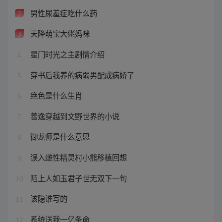
男性尿羞症吃什么药
2
天降萌宝大佬妈咪
3
星门时光之主剧情介绍
4
穿书后我养的病弱男配成病娇了
5
绝色是什么生肖
6
善逸穿越到文野世界的小说
7
御龙师是什么意思
8
误入雌性精灵村小熊移植回想
9
陌上人如玉君子世无双下一句
10
该隐谁写的
11
系统送我一亿条命
12