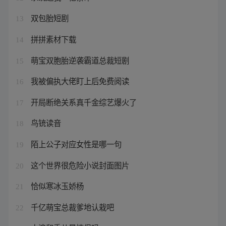
双包胎短剧
13
拼拼素材下载
14
萌宝双胞胎逆袭霸道总裁短剧
15
我被偏执大佬盯上后免费阅读
16
开局断绝关系真千金综艺爆火了
17
鸟铳读音
18
陌上公子对应女性是哪一句
19
这个世界很危险小说封面图片
20
恰似寒冰玉娇杨
21
千亿萌宝总裁爹地认栽吧
22