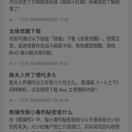
可以点击下方链接来阅读《狐妖小红娘》原著提前了解剧
情了！
1 个回答
2024年09月29日 17:30
龙珠觉醒下载
目前可通过以下链接「链接」下载《龙珠觉醒》。但需注
意，该游戏曾存在战斗画面卡顿、角色模型粗糙、游戏
BUG 难以解决等问题。
1 个回答
2024年09月26日 15:31
殷夫人怀了哪吒多久
殷夫人怀哪吒达三年零六个月之久。 原漫画《一人之下》
同样精彩，点击按钮下载 App 立享精彩内容！
1 个回答
2024年09月11日 00:29
皓镧传殷小春的秘密是什么
在《皓镧传》中，殷小春的秘密是她与公子逸母亲元少妃
的死有关。元少妃难产而亡只是借口，实际其死因与权势