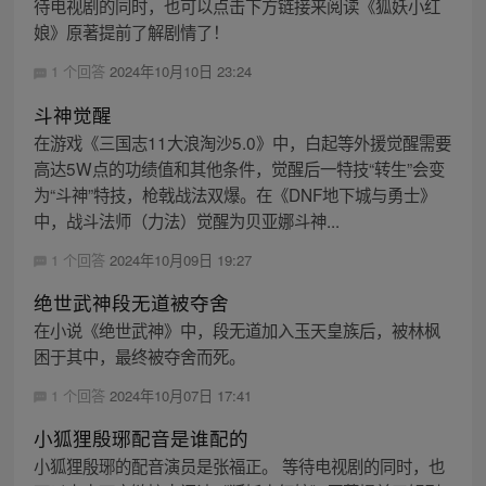
待电视剧的同时，也可以点击下方链接来阅读《狐妖小红
娘》原著提前了解剧情了！
1 个回答
2024年10月10日 23:24
斗神觉醒
在游戏《三国志11大浪淘沙5.0》中，白起等外援觉醒需要
高达5W点的功绩值和其他条件，觉醒后一特技“转生”会变
为“斗神”特技，枪戟战法双爆。在《DNF地下城与勇士》
中，战斗法师（力法）觉醒为贝亚娜斗神...
1 个回答
2024年10月09日 19:27
绝世武神段无道被夺舍
在小说《绝世武神》中，段无道加入玉天皇族后，被林枫
困于其中，最终被夺舍而死。
1 个回答
2024年10月07日 17:41
小狐狸殷琊配音是谁配的
小狐狸殷琊的配音演员是张福正。 等待电视剧的同时，也