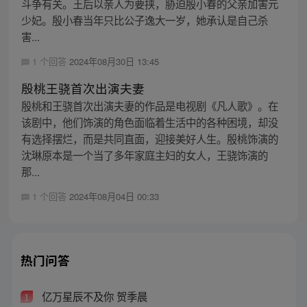
斗争有关。王后以亲人为要挟，胁迫殷小春的父亲加害元
少妃。殷小春当年只比公子逸大一岁，她承认是自己杀
害...
1 个回答
2024年08月30日 13:45
殷桃王骁首次出演夫妻
殷桃和王骁首次出演夫妻的作品是电视剧《凡人歌》。在
该剧中，他们饰演的角色面临着生活中的各种困境，却没
有选择摆烂，而是共同直面，迎接美好人生。殷桃饰演的
沈琳原本是一个当了多年家庭主妇的女人，王骁饰演的
那...
1 个回答
2024年08月04日 00:33
热门问答
亿万星辰不及你 贺季晨
1