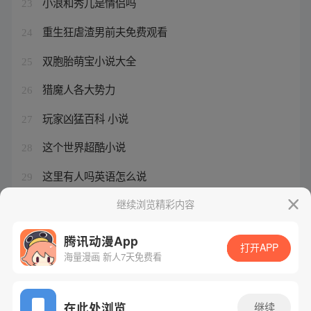
小浪和秀儿是情侣吗
23
重生狂虐渣男前夫免费观看
24
双胞胎萌宝小说大全
25
猎魔人各大势力
26
玩家凶猛百科 小说
27
这个世界超酷小说
28
这里有人吗英语怎么说
29
地球人禁猎守则怎么样
继续浏览精彩内容
30
腾讯动漫App
打开APP
海量漫画 新人7天免费看
腾讯漫画
起点读书
QQ阅读
网站备案/许可证号：粤B2-20090059-5
在此处浏览
继续