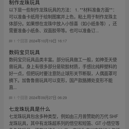
制作龙珠玩具
以下是一些制作龙珠玩具的方法： 1. **材料准备方面**：
可以准备卡纸用于绘制图案并上色，粘土用于制作龙珠主
体部分。如果想在龙珠中放入小惊喜（如小纸条等），还
需要准备小纸条、双面胶带等。也可以准备订...
1 个回答
2024年10月19日 16:17
数码宝贝玩具
数码宝贝玩具品类丰富。部分玩具做工一般，如神圣天使
兽玩具，身上有很多部分是软胶材质，手感比纯粹塑料的
好一点，但把玩时要注意防止球形关节断裂，人偶面罩可
摘下。加鲁鲁兽玩具可以变形，国产款胳膊处变形不能
直...
1 个回答
2024年09月27日 06:29
七龙珠玩具是什么
七龙珠玩具包含多种类型，例如由三月兽赞助的万代 SHF
龙珠玩具，其中有龙珠超系列的悟空和短笛、GT 小悟空等