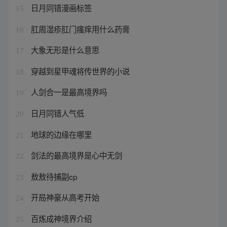
日月同错漫画标签
15
肛周湿疹肛门瘙痒用什么药膏
16
大象无形是什么意思
17
穿越到星甲魂将传世界的小说
18
人剑合一是最高境界吗
19
日月同错人气低
20
地球的边缘在哪里
21
剑法的最高境界是心中无剑
22
敖敖待捕副cp
23
开局神豪从高考开始
24
百炼成神境界介绍
25