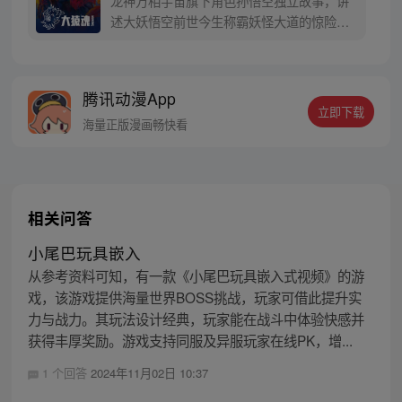
龙神万相宇宙旗下角色孙悟空独立故事，讲
寻回徒弟们，组成全新“西行小队”，再度踏
述大妖悟空前世今生称霸妖怪大道的惊险历
上西行之旅……
程。 妖怪大道有自己的生存之道，某日，一
位猴妖因人类的祈愿从天而降，以鬼魈之名
响彻妖界，却因堕入暗魂无法再守护重要之
腾讯动漫App
人…六十年后，他再次破石而出，背负着守
立即下载
护族人的希望和信念打败了妖怪大道的霸
海量正版漫画畅快看
主，成为猴群之王，但故事仍在继续…
相关问答
小尾巴玩具嵌入
从参考资料可知，有一款《小尾巴玩具嵌入式视频》的游
戏，该游戏提供海量世界BOSS挑战，玩家可借此提升实
力与战力。其玩法设计经典，玩家能在战斗中体验快感并
获得丰厚奖励。游戏支持同服及异服玩家在线PK，增...
1 个回答
2024年11月02日 10:37