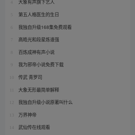
大象有声旗下艺人
4
第五人格医生的生日
5
我独自升级168集免费观看
6
高皓光和段星炼谁强
7
百炼成神有声小说
8
我为邪帝小说免费下载
9
传武 青罗司
10
大象无形最简单解释
11
我独自升级小说原著叫什么
12
万界神帝
13
武仙传在线观看
14