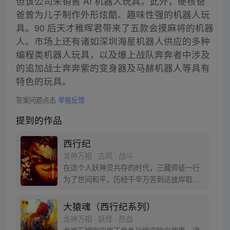
但该公司未销售 AI 机器人玩具。此外，硬核爸
爸曾为儿子制作外形炫酷、趣味性强的机器人玩
具。90 后天才稚晖君带来了五款会摸麻将的机器
人。市场上还有诸如深圳海星机器人供应的多种
编程类机器人玩具，以及爆上战队奔奔者中涉及
的追加战士奔奔紫的变身器及马赫机器人等具有
特色的玩具。
答案问题点击
举报反馈
提到的作品
西行纪
龙神万相 · 古风 · 战斗
在这个人妖神灵共存的时代，三藏师徒一行
为了世间和平，历经千辛万苦到达彼岸取
得“永恒之火”拯救苍生，可世间并没有因此
变得美好….随着阴谋慢慢揭露，暗魂四起,
大猿魂（西行纪系列）
为了让“永恒之火”重新归位，小狼妖白狼不
龙神万相 · 妖怪 · 热血
辞万难，找到唐三藏大法师，和他一起重新