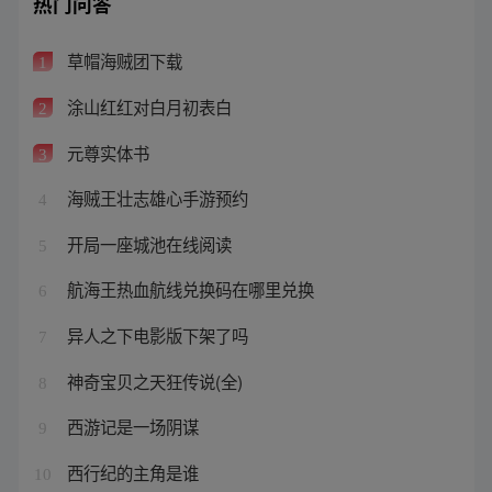
热门问答
草帽海贼团下载
1
涂山红红对白月初表白
2
元尊实体书
3
海贼王壮志雄心手游预约
4
开局一座城池在线阅读
5
航海王热血航线兑换码在哪里兑换
6
异人之下电影版下架了吗
7
神奇宝贝之天狂传说(全)
8
西游记是一场阴谋
9
西行纪的主角是谁
10