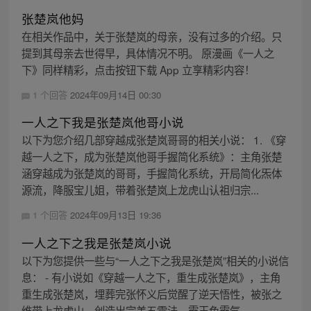
张楚岚他妈
在相关作品中，关于张楚岚的母亲，没有过多的介绍。只
提到其母亲去世得早，具体情况不明。 原漫画《一人之
下》同样精彩，点击按钮下载 App 立享精彩内容！
1 个回答
2024年09月14日 00:30
一人之下我是张楚岚他哥小说
以下为您介绍几部穿越成张楚岚哥哥的相关小说： 1. 《穿
越一人之下，成为张楚岚他哥手握简化系统》：主角张楚
涵穿越成为张楚岚的哥哥，手握简化系统，开局简化炁体
源流，降服宝儿姐，带着张楚岚上龙虎山认祖归宗...
1 个回答
2024年09月13日 19:36
一人之下之我是张楚岚小说
以下为您提供一些与“一人之下之我是张楚岚”相关的小说信
息： - 有小说如《穿越一人之下，重生成张楚岚》，主角
重生成张楚岚，埋葬完张怀义后觉醒了逆天悟性，被张之
维带上龙虎山，创造出完美五雷法、霸王色霸气...