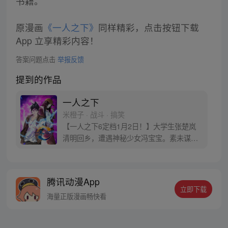
书籍。
原漫画
《一人之下》
同样精彩，点击按钮下载
App 立享精彩内容！
答案问题点击
举报反馈
提到的作品
一人之下
米橙子 · 战斗 · 搞笑
【一人之下6定档1月2日！】大学生张楚岚
清明回乡，遭遇神秘少女冯宝宝。素未谋面
的冯宝宝却对张楚岚异常熟悉，并将其带去
自己打工的快递公司。为了帮冯宝宝寻找她
的身世，也为了查清自己与爷爷身上的秘
腾讯动漫App
密，张楚岚的生活被彻底颠覆，与冯宝宝一
立即下载
同踏上“异人”之旅。
海量正版漫画畅快看