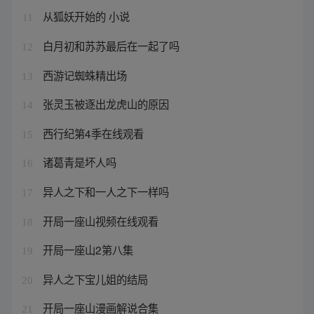
从狐妖开始的 小说
11
白月初和苏苏最后在一起了吗
12
西游记蜘蛛精出场
13
张灵玉被逐出龙虎山的原因
14
西行纪第4季在线观看
15
诸葛青是坏人吗
16
异人之下和一人之下一样吗
17
开局一座山视频在线观看
18
开局一座山2第八集
19
异人之下宝儿姐的结局
20
开局一座山漫画解说合集
21