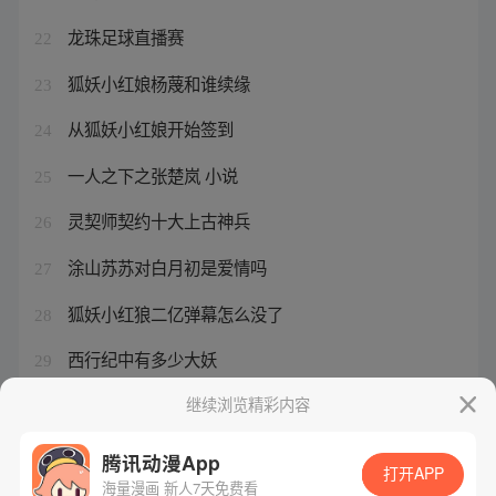
龙珠足球直播赛
22
狐妖小红娘杨蔑和谁续缘
23
从狐妖小红娘开始签到
24
一人之下之张楚岚 小说
25
灵契师契约十大上古神兵
26
涂山苏苏对白月初是爱情吗
27
狐妖小红狼二亿弹幕怎么没了
28
西行纪中有多少大妖
29
夏禾结局刮骨刀
继续浏览精彩内容
30
腾讯动漫App
打开APP
海量漫画 新人7天免费看