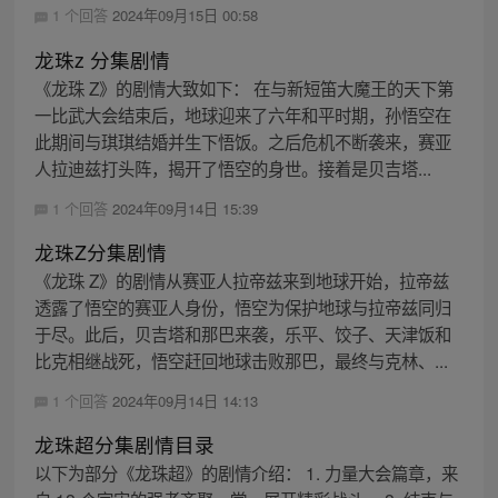
1 个回答
2024年09月15日 00:58
龙珠z 分集剧情
《龙珠 Z》的剧情大致如下： 在与新短笛大魔王的天下第
一比武大会结束后，地球迎来了六年和平时期，孙悟空在
此期间与琪琪结婚并生下悟饭。之后危机不断袭来，赛亚
人拉迪兹打头阵，揭开了悟空的身世。接着是贝吉塔...
1 个回答
2024年09月14日 15:39
龙珠Z分集剧情
《龙珠 Z》的剧情从赛亚人拉帝兹来到地球开始，拉帝兹
透露了悟空的赛亚人身份，悟空为保护地球与拉帝兹同归
于尽。此后，贝吉塔和那巴来袭，乐平、饺子、天津饭和
比克相继战死，悟空赶回地球击败那巴，最终与克林、...
1 个回答
2024年09月14日 14:13
龙珠超分集剧情目录
以下为部分《龙珠超》的剧情介绍： 1. 力量大会篇章，来