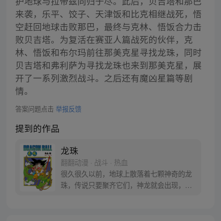
护地球与拉帝兹同归于尽。此后，贝吉塔和那巴
来袭，乐平、饺子、天津饭和比克相继战死，悟
空赶回地球击败那巴，最终与克林、悟饭合力击
败贝吉塔。为复活在赛亚人篇战死的伙伴，克
林、悟饭和布尔玛前往那美克星寻找龙珠，同时
贝吉塔和弗利萨为寻找龙珠也来到那美克星，展
开了一系列激烈战斗。之后还有魔凶星篇等剧
情。
答案问题点击
举报反馈
提到的作品
龙珠
翻翻动漫 · 战斗 · 热血
很久很久以前，地球上散落着七颗神奇的龙
珠，传说只要聚齐它们，神龙就会出现，并
可以为人实现一个愿望。为了寻找龙珠，布
尔玛和孙悟空踏上了奇妙的寻珠之旅……