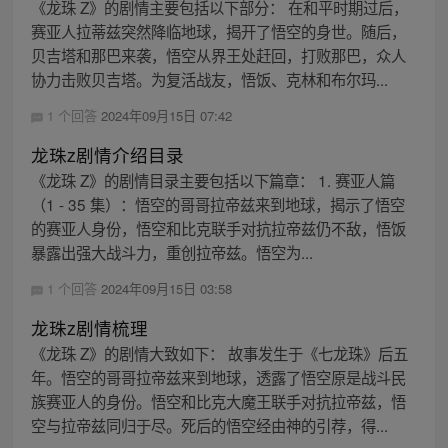
《龙珠 Z》的剧情主要包括以下部分： 在和平时期过后，
赛亚人拉蒂兹突然降临地球，揭开了悟空的身世。随后，
贝吉塔和那巴来袭，悟空从界王处赶回，打败那巴，众人
协力击败贝吉塔。为复活战友，悟饭、克林和布尔玛...
1 个回答
2024年09月15日 07:42
龙珠z剧情介绍目录
《龙珠 Z》的剧情目录主要包括以下篇章： 1. 赛亚人篇
（1 - 35 集）：悟空的哥哥拉帝兹来到地球，揭示了悟空
的赛亚人身份，悟空和比克联手对抗拉帝兹仍不敌，悟饭
暴露出强大战斗力，重创拉帝兹。悟空为...
1 个回答
2024年09月15日 03:58
龙珠z剧情梳理
《龙珠 Z》的剧情大致如下： 故事发生于《七龙珠》后五
年。悟空的哥哥拉帝兹来到地球，透露了悟空原是战斗民
族赛亚人的身份。悟空和比克大魔王联手对抗拉帝兹，悟
空与拉帝兹同归于尽。死后的悟空经由神的引荐，得...