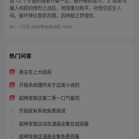
自 12 个宇宙的强者齐聚一堂，展开精彩战斗。 2. 结束与
魔人布欧的惨烈之战后，地球重归和平，孙悟空还生人
间。破坏神比鲁斯苏醒，因神秘之梦侵扰...
1 个回答
2024年09月03日 19:20
热门问答
兽主在上大结局
1
开局系统爆炸关于这类小说的
2
超神宠兽店第二季一口气看完
3
开局就有系统免费阅读
4
超神宠兽店动态漫画全集在线观看
5
超神宠兽店漫画全集免费观看
6