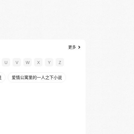
更多
U
V
W
X
Y
Z
说
爱情公寓里的一人之下小说