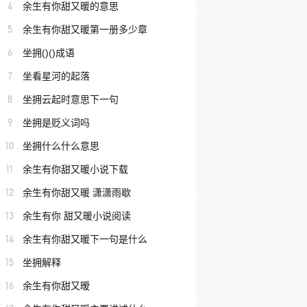
4
余生有你甜又暖的意思
5
余生有你甜又暖第一册多少章
6
坐拥()()成语
7
坐看星河的起落
8
坐拥云起时意思下一句
9
坐拥是贬义词吗
10
坐拥什么什么意思
11
余生有你甜又暖小说下载
12
余生有你甜又暖 潇潇雨歇
13
余生有你 甜又暖小说阅读
14
余生有你甜又暖下一句是什么
15
坐拥解释
16
余生有你甜又暧