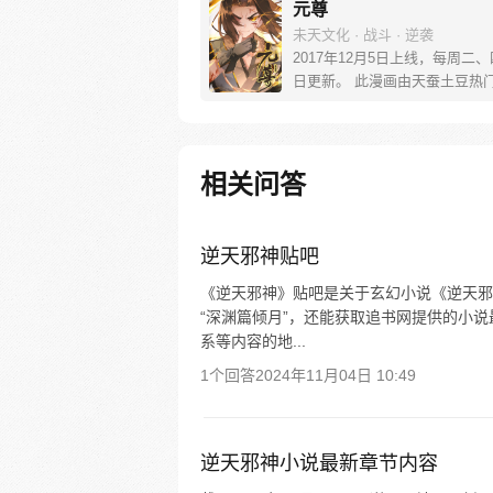
元尊
未天文化 · 战斗 · 逆袭
2017年12月5日上线，每周二
日更新。 此漫画由天蚕土豆热
《元尊》改编。少年执笔，龙蛇
劈开乱世，点亮苍穹。气掌乾坤
里，究竟是蟒雀吞龙，还是圣龙
起？！
相关问答
逆天邪神贴吧
《逆天邪神》贴吧是关于玄幻小说《逆天邪
“深渊篇倾月”，还能获取追书网提供的小
系等内容的地...
1个回答
2024年11月04日 10:49
逆天邪神小说最新章节内容