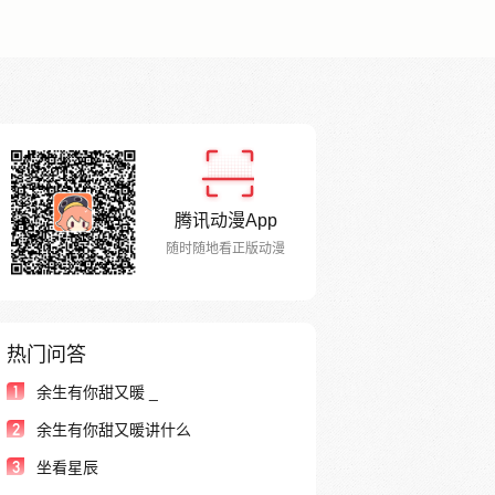
腾讯动漫App
随时随地看正版动漫
热门问答
1
余生有你甜又暖 _
2
余生有你甜又暖讲什么
3
坐看星辰