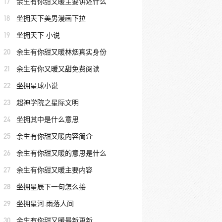
17
余生有你甜又暖主要讲述什么
18
坐拥天下美男漫画下拉
19
坐拥天下 小说
20
余生有你甜又暖林烟真实身份
21
余生有你又暖又甜免费阅读
22
坐拥星球小说
23
超神学院之星际文明
24
坐拥其中是什么意思
25
余生有你甜又暖内容简介
26
余生有你甜又暖的意思是什么
27
余生有你甜又暖主要内容
28
坐拥星辰下一句怎么接
29
坐拥星河.雨落人间
30
余生有你甜又暖最新更新