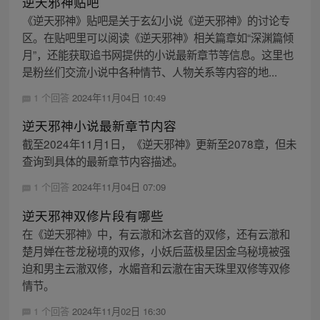
逆天邪神贴吧
《逆天邪神》贴吧是关于玄幻小说《逆天邪神》的讨论专
区。在贴吧里可以阅读《逆天邪神》相关篇章如“深渊篇倾
月”，还能获取追书网提供的小说最新章节等信息。这里也
是粉丝们交流小说中各种情节、人物关系等内容的地...
1 个回答
2024年11月04日 10:49
逆天邪神小说最新章节内容
截至2024年11月1日，《逆天邪神》更新至2078章，但未
查询到具体的最新章节内容描述。
1 个回答
2024年11月04日 07:09
逆天邪神双修片段有哪些
在《逆天邪神》中，有云澈和沐玄音的双修，还有云澈和
楚月婵在苍龙秘境的双修，小妖后蓝极星因金乌秘境被强
迫和男主云澈双修，水媚音和云澈在宙天珠里双修等双修
情节。
1 个回答
2024年11月02日 16:30