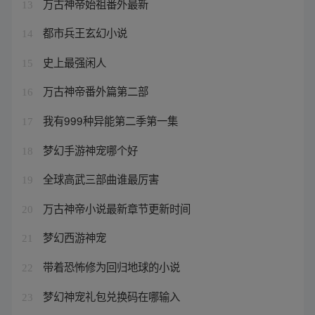
万古神帝始祖番外最新
13
都市兵王玄幻小说
14
史上最强闲人
15
万古神帝番外篇第二部
16
我有999种异能第二季第一集
17
梦幻手游神宠哪个好
18
全球高武三部曲谁最厉害
19
万古神帝小说最新章节更新时间
20
梦幻西游神宠
21
带着恐怖修为回归地球的小说
22
梦幻神宠礼包兑换码在哪输入
23