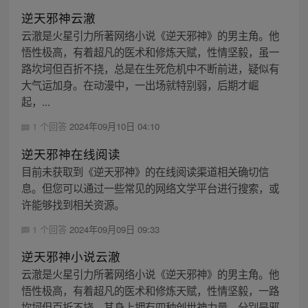
逆天邪神云澈
云澈是火星引力所著网络小说《逆天邪神》的男主角。他
悟性极高，有着超凡的医术和修炼天赋，性情坚毅，虽一
路坎坷但百折不挠，总是在生死危机中不断前进，疑似有
大气运加身。在动漫中，一出场就特别弱，后期才崛
起，...
1 个回答
2024年09月10日 04:10
逆天邪神在线阅读
目前未获取到《逆天邪神》的在线阅读渠道相关确切信
息。但您可以通过一些常见的网络文学平台进行搜索，或
许能够找到相关资源。
1 个回答
2024年09月09日 09:33
逆天邪神小说云澈
云澈是火星引力所著网络小说《逆天邪神》的男主角。他
悟性极高，有着超凡的医术和修炼天赋，性情坚毅，一路
坎坷但百折不挠。其身上拥有四种创世神力量，分别是邪