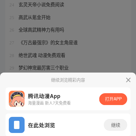
玄灵天帝小说免费阅读
24
高武从氪金开始
25
全球高武精神力有用吗
26
《万古最强宗》的女主角是谁
27
绝世武魂 动漫免费观看
28
梦幻神宠最厉害三个职业
29
从一块石头开始进化
继续浏览精彩内容
30
腾讯动漫App
打开APP
海量漫画 新人7天免费看
腾讯漫画
起点读书
QQ阅读
网站备案/许可证号：粤B2-20090059-5
在此处浏览
继续
Copyright©1998 - 2026 Tencent. All Rights Reserved