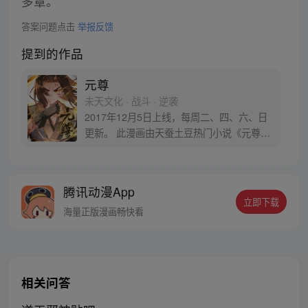
多章。
答案问题点击
举报反馈
提到的作品
元尊
未天文化 · 战斗 · 逆袭
2017年12月5日上线，每周二、四、六、日
更新。 此漫画由天蚕土豆热门小说《元尊》
改编。少年执笔，龙蛇舞动；劈开乱世，点
亮苍穹。气掌乾坤的世界里，究竟是蟒雀吞
龙，还是圣龙崛起？！
腾讯动漫App
立即下载
海量正版漫画畅快看
相关问答