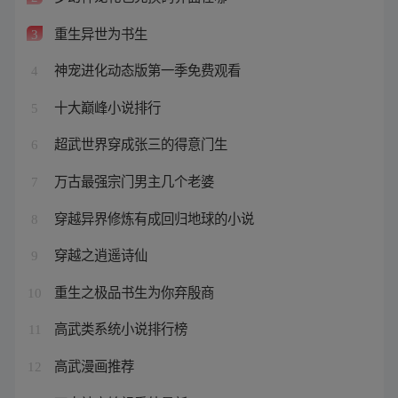
重生异世为书生
3
神宠进化动态版第一季免费观看
4
十大巅峰小说排行
5
超武世界穿成张三的得意门生
6
万古最强宗门男主几个老婆
7
穿越异界修炼有成回归地球的小说
8
穿越之逍遥诗仙
9
重生之极品书生为你弃殷商
10
高武类系统小说排行榜
11
高武漫画推荐
12