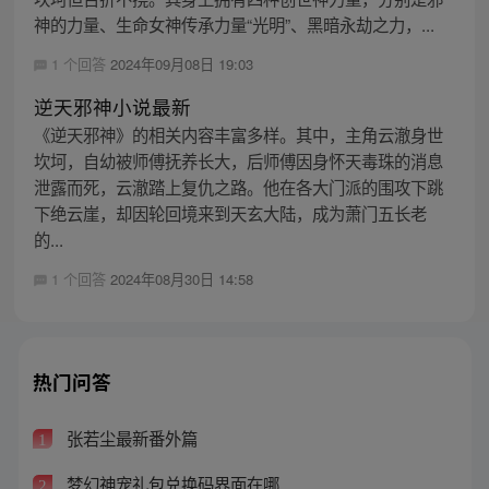
神的力量、生命女神传承力量“光明”、黑暗永劫之力，...
1 个回答
2024年09月08日 19:03
逆天邪神小说最新
《逆天邪神》的相关内容丰富多样。其中，主角云澈身世
坎坷，自幼被师傅抚养长大，后师傅因身怀天毒珠的消息
泄露而死，云澈踏上复仇之路。他在各大门派的围攻下跳
下绝云崖，却因轮回境来到天玄大陆，成为萧门五长老
的...
1 个回答
2024年08月30日 14:58
热门问答
张若尘最新番外篇
1
梦幻神宠礼包兑换码界面在哪
2