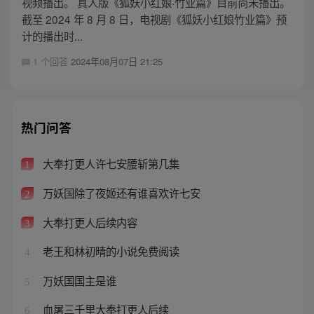
视频播出。 真人版《狐妖小红娘·竹业篇》目前尚未播出。
截至 2024 年 8 月 8 日，电视剧《狐妖小红娘竹业篇》预
计的播出时...
1 个回答
2024年08月07日 21:25
热门问答
大奉打更人许七安腰斩第几集
1
万妖国除了夜姬还有谁喜欢许七安
2
大奉打更人后续内容
3
老王和林初晴的小说免费阅读
4
万妖国国主是谁
5
血屠三千里大奉打更人后续
6