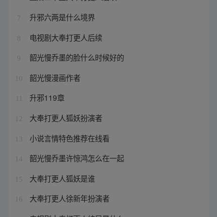
升邪六两是什么境界
7
电视剧大奉打更人后续
8
韶光慢乔墨的脸什么时候好的
9
韶光慢漫画作者
10
升邪119章
11
大奉打更人狐妖扮演者
12
小说言情特色推荐在线看
13
韶光慢乔墨许惊鸿怎么在一起
14
大奉打更人狐妖是谁
15
大奉打更人徐新年扮演者
16