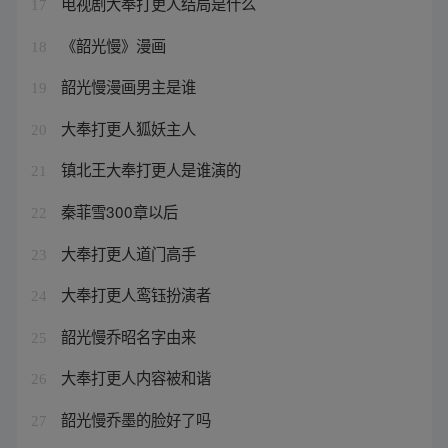
电视剧大奉打更人结局是什么
17
《韶光慢》漫画
18
韶光慢漫画男主是谁
19
大奉打更人狐妖主人
20
镇北王大奉打更人是谁演的
21
秦菲雪300章以后
22
大奉打更人道门高手
23
大奉打更人鸾钰扮演者
24
韶光慢乔昭名字由来
25
大奉打更人内容被和谐
26
韶光慢乔墨的脸好了吗
27