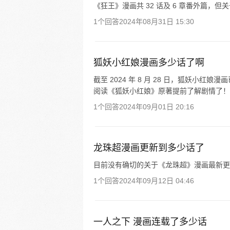
《狂王》漫画共 32 话及 6 章番外篇
1个回答
2024年08月31日 15:30
狐妖小红娘漫画多少话了啊
截至 2024 年 8 月 28 日，狐妖小红
阅读《狐妖小红娘》原著提前了解剧情了！
1个回答
2024年09月01日 20:16
龙珠超漫画更新到多少话了
目前没有确切的关于《龙珠超》漫画最新更
1个回答
2024年09月12日 04:46
一人之下 漫画连载了多少话