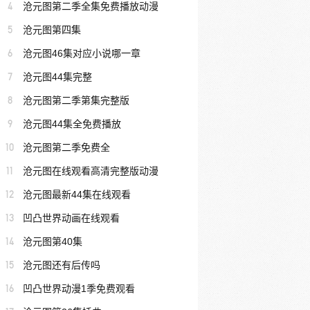
4
沧元图第二季全集免费播放动漫
5
沧元图第四集
6
沧元图46集对应小说哪一章
7
沧元图44集完整
8
沧元图第二季第集完整版
9
沧元图44集全免费播放
10
沧元图第二季免费全
11
沧元图在线观看高清完整版动漫
12
沧元图最新44集在线观看
13
凹凸世界动画在线观看
14
沧元图第40集
15
沧元图还有后传吗
16
凹凸世界动漫1季免费观看