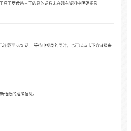
，但关于狂王罗侯杀三王的具体话数未在现有资料中明确提及。
娘漫画已连载至 673 话。 等待电视剧的同时，也可以点击下方链接来
新话数的准确信息。