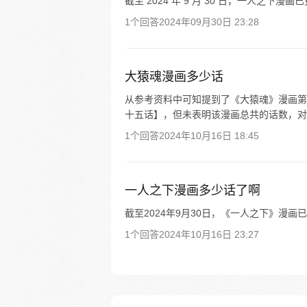
截至 2024 年 9 月 30 日，一人之下漫
1个回答
2024年09月30日 23:28
大猿魂漫画多少话
从参考资料中可知提到了《大猿魂》漫画第
十五话】，但未表明该漫画总共的话数，对
1个回答
2024年10月16日 18:45
一人之下漫画多少话了啊
截至2024年9月30日，《一人之下》漫画
1个回答
2024年10月16日 23:27