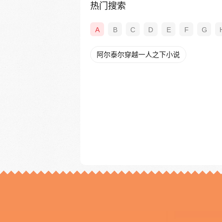
热门搜索
A
B
C
D
E
F
G
阿尔泰尔穿越一人之下小说