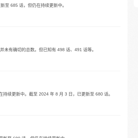
已更新至 685 话，但仍在持续更新中。
有确切的总数。但已知有 498 话、491 话等。
在持续更新中。截至 2024 年 8 月 3 日，已更新至 680 话。