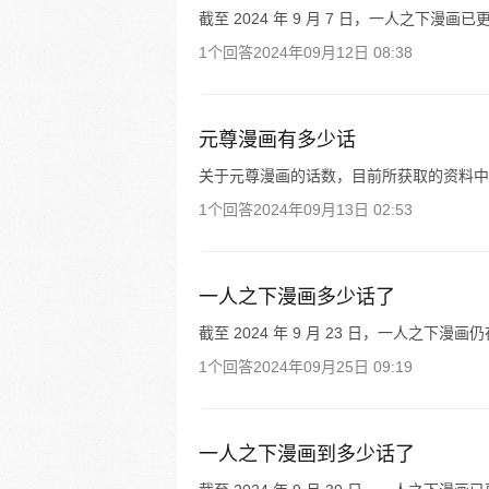
截至 2024 年 9 月 7 日，一人之下漫画
1个回答
2024年09月12日 08:38
元尊漫画有多少话
关于元尊漫画的话数，目前所获取的资料中并未
1个回答
2024年09月13日 02:53
一人之下漫画多少话了
截至 2024 年 9 月 23 日，一人之下漫画仍
1个回答
2024年09月25日 09:19
一人之下漫画到多少话了