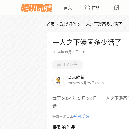
首页
全部作品
日漫
首页
动漫问答
一人之下漫画多少话了


一人之下漫画多少话了
2024年09月25日 09:19
1个回答
风暴歌者
2024年09月25日 09:19
截至 2024 年 9 月 23 日，一人之下漫
话。
举报反馈
答案问题点击
提到的作品