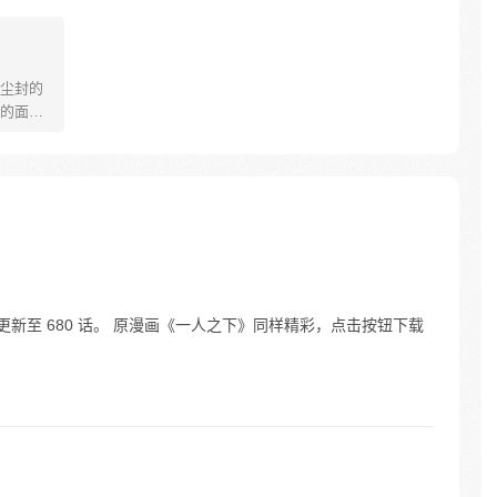
尘封的
的面
漫画已更新至 680 话。 原漫画《一人之下》同样精彩，点击按钮下载