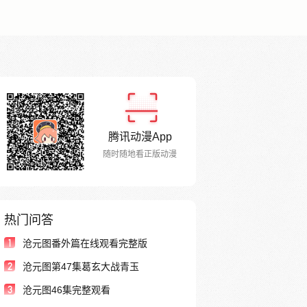
腾讯动漫App
随时随地看正版动漫
热门问答
1
沧元图番外篇在线观看完整版
2
沧元图第47集葛玄大战青玉
3
沧元图46集完整观看