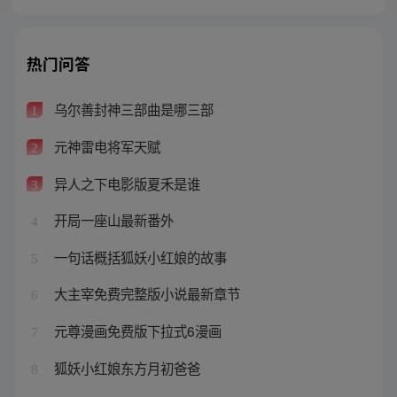
热门问答
乌尔善封神三部曲是哪三部
1
元神雷电将军天赋
2
异人之下电影版夏禾是谁
3
开局一座山最新番外
4
一句话概括狐妖小红娘的故事
5
大主宰免费完整版小说最新章节
6
元尊漫画免费版下拉式6漫画
7
狐妖小红娘东方月初爸爸
8