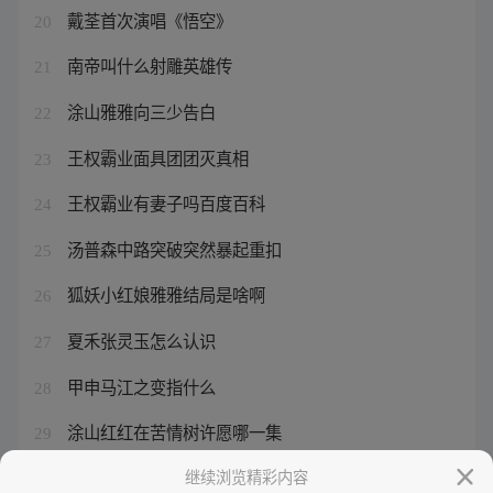
戴荃首次演唱《悟空》
20
南帝叫什么射雕英雄传
21
涂山雅雅向三少告白
22
王权霸业面具团团灭真相
23
王权霸业有妻子吗百度百科
24
汤普森中路突破突然暴起重扣
25
狐妖小红娘雅雅结局是啥啊
26
夏禾张灵玉怎么认识
27
甲申马江之变指什么
28
涂山红红在苦情树许愿哪一集
29
开局一间茅草屋
继续浏览精彩内容
30