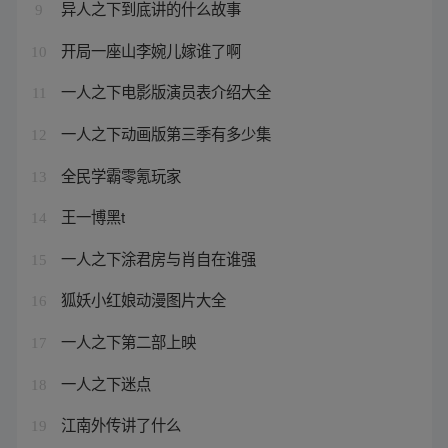
异人之下到底讲的什么故事
9
开局一座山李婉儿嫁谁了啊
10
一人之下电影版演员表介绍大全
11
一人之下动画版第三季有多少集
12
全民学霸零氪玩家
13
王一博黑t
14
一人之下涂君房与肖自在谁强
15
狐妖小红娘动漫图片大全
16
一人之下第二部上映
17
一人之下迷点
18
江南外传讲了什么
19