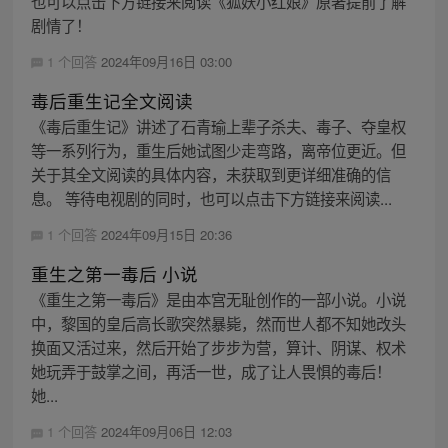
也可以点击下方链接来阅读《狐妖小红娘》原著提前了解
剧情了！
1 个回答
2024年09月16日 03:00
毒后重生记全文阅读
《毒后重生记》讲述了石青瑜上辈子杀夫、毒子、夺皇权
等一系列行为，重生后她试图少走弯路，离帝位更近。但
关于其全文阅读的具体内容，未获取到更详细准确的信
息。 等待电视剧的同时，也可以点击下方链接来阅读...
1 个回答
2024年09月15日 20:36
重生之第一毒后 小说
《重生之第一毒后》是由本宫无耻创作的一部小说。小说
中，黎国的皇后高长歌突然暴毙，然而世人都不知她改头
换面又活过来，然后开始了步步为营，算计、阴谋、权术
她玩弄于鼓掌之间，再活一世，成了让人畏惧的毒后！
她...
1 个回答
2024年09月06日 12:03