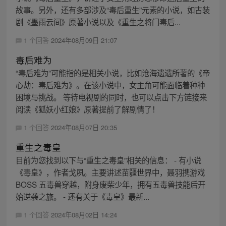
故事。另外，还有多部涉及“毒后重生”元素的小说，如古装
剧《墨雨云间》原著小说以及《重生之将门毒后...
1 个回答
2024年08月09日 21:07
毒后难为
“毒后难为”可能指的是相关小说，比如沧海遗遗所著的《帝
心劫：毒后难为》。在该小说中，女主角可能面临着种种
困境与挑战。 等待电视剧的同时，也可以点击下方链接来
阅读《狐妖小红娘》原著提前了解剧情了！
1 个回答
2024年08月07日 20:35
重生之毒皇
目前为您找到以下与“重生之毒皇”相关的信息： - 有小说
《毒皇》，作者戈夙。主要讲述苗疆世界中，聂羽携游戏
BOSS 五毒兽穿越，附身废柴少年，拥有五毒兽技能后开
始逆袭之旅。 - 还有关于《毒皇》最新...
1 个回答
2024年08月02日 14:24