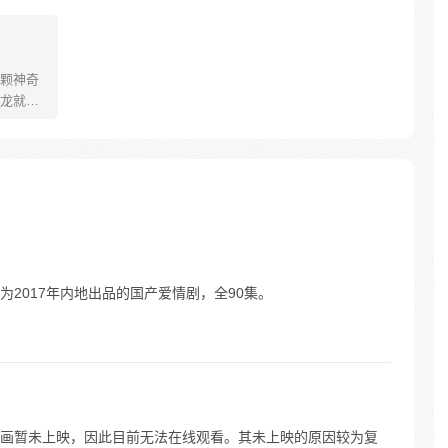
颗神奇
龙就会
。为了
了奇妙
2017年内地出品的国产爱情剧，全90集。
季动画暂未上映，因此目前无法在线观看。其未上映的原因较为复