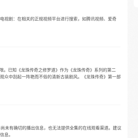
电视剧：在相关的正规视频平台进行搜索，如腾讯视频、爱奇
有限。已知《龙珠传奇之修罗道》作为《龙珠传奇》系列的第二
观众中刮起一阵艳而不俗的清新古装剧风。《龙珠传奇》第一部
超》第二季尚未有确切的播出信息，也无法提供全集的在线观看渠道。建议
信息。