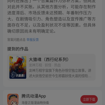
同时还推出了一个合集篇作为弥补方案，但网友
对此并不买账。从其他方面分析，可能存在制作
进度滞后、市场反馈未达预期、年番制作压力
大、在剧情吸引力、角色塑造以及宣传推广等方
面存在不足，以及盈利状况不佳等因素。但具体
确切原因尚未有明确定论。
答案问题点击
举报反馈
提到的作品
大猿魂（西行纪系列）
龙神万相 · 妖怪 · 热血
龙神万相宇宙旗下角色孙悟空独立故事，讲
述大妖悟空前世今生称霸妖怪大道的惊险历
程。 妖怪大道有自己的生存之道，某日，一
位猴妖因人类的祈愿从天而降，以鬼魈之名
响彻妖界，却因堕入暗魂无法再守护重要之
腾讯动漫App
人…六十年后，他再次破石而出，背负着守
立即下载
护族人的希望和信念打败了妖怪大道的霸
海量正版漫画畅快看