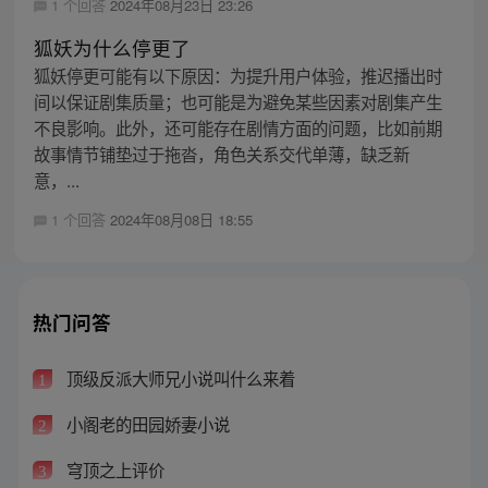
1 个回答
2024年08月23日 23:26
狐妖为什么停更了
狐妖停更可能有以下原因：为提升用户体验，推迟播出时
间以保证剧集质量；也可能是为避免某些因素对剧集产生
不良影响。此外，还可能存在剧情方面的问题，比如前期
故事情节铺垫过于拖沓，角色关系交代单薄，缺乏新
意，...
1 个回答
2024年08月08日 18:55
热门问答
顶级反派大师兄小说叫什么来着
1
小阁老的田园娇妻小说
2
穹顶之上评价
3