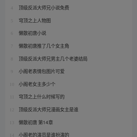
顶级反派大师兄小说免费
4
穹顶之上人物图
5
懒散初唐小说
6
懒散初唐推了几个女主角
7
顶级反派大师兄男主几个老婆结局
8
小阁老表情包图片可爱
9
小阁老女主多少个
10
穹顶之上什么时候写的
11
顶级反派大师兄漫画女主是谁
12
懒散初唐 第14章
13
小阁老的演员是谁扮演的
14