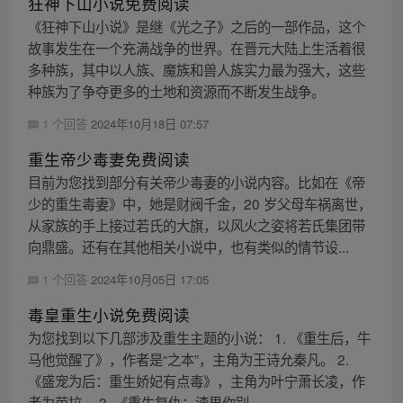
狂神下山小说免费阅读
《狂神下山小说》是继《光之子》之后的一部作品，这个
故事发生在一个充满战争的世界。在晋元大陆上生活着很
多种族，其中以人族、魔族和兽人族实力最为强大，这些
种族为了争夺更多的土地和资源而不断发生战争。
1 个回答
2024年10月18日 07:57
重生帝少毒妻免费阅读
目前为您找到部分有关帝少毒妻的小说内容。比如在《帝
少的重生毒妻》中，她是财阀千金，20 岁父母车祸离世，
从家族的手上接过若氏的大旗，以风火之姿将若氏集团带
向鼎盛。还有在其他相关小说中，也有类似的情节设...
1 个回答
2024年10月05日 17:05
毒皇重生小说免费阅读
为您找到以下几部涉及重生主题的小说： 1. 《重生后，牛
马他觉醒了》，作者是“之本”，主角为王诗允秦凡。 2.
《盛宠为后：重生娇妃有点毒》，主角为叶宁萧长凌，作
者为芭拉。 3. 《重生复仇：渣男你别...