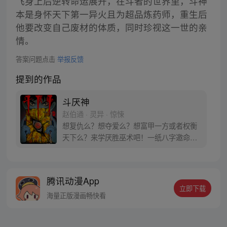
飞身上后逆转命运展开，在斗者的世界里，斗神
本是身怀天下第一异火且为超品炼药师，重生后
他要改变自己废材的体质，同时珍视这一世的亲
情。
答案问题点击
举报反馈
提到的作品
斗厌神
赵伯通 · 灵异 · 惊悚
想复仇么？想夺爱么？想富甲一方或者权衡
天下么？来学厌胜巫术吧！一纸八字邀命
来，四字铜钱定生死。阎王要你三更死，我
能保你到五更，奈何长生不老松，厌胜一下
万火生！隐居县城的厌胜持书人李玉龙，为
腾讯动漫App
了救回孙子李长生，被迫暴露身份，引来杀
立即下载
身之祸，活下来的李长生带着爷爷遗留的厌
海量正版漫画畅快看
胜之书，从此踏上了复仇之路。