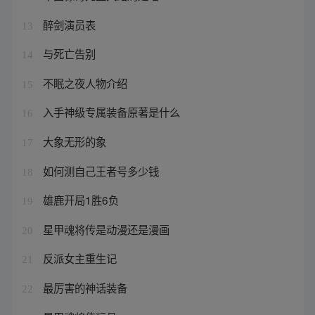
醉剑演员表
13
与死亡告别
14
不眠之夜人物介绍
15
入手神级专属装备原著是什么
16
大象无形的象
17
如何测自己王者号多少钱
18
雄鹿开局1胜6负
19
星甲魂将传是动漫还是漫画
20
反派女主重生记
21
最厉害的神话装备
22