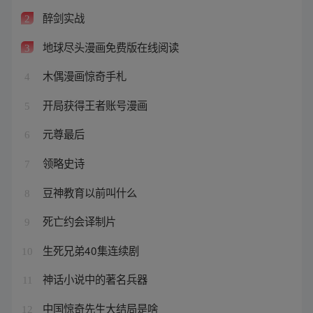
醉剑实战
2
地球尽头漫画免费版在线阅读
3
木偶漫画惊奇手札
4
开局获得王者账号漫画
5
元尊最后
6
领略史诗
7
豆神教育以前叫什么
8
死亡约会译制片
9
生死兄弟40集连续剧
10
神话小说中的著名兵器
11
中国惊奇先生大结局是啥
12