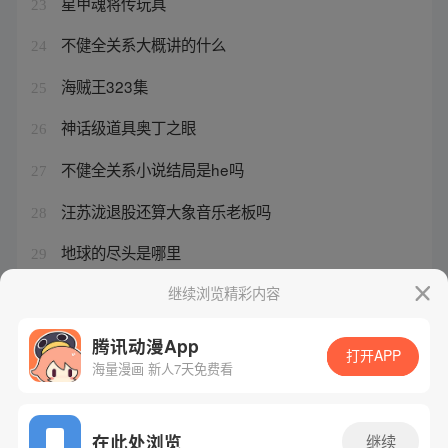
星甲魂将传玩具
23
不健全关系大概讲的什么
24
海贼王323集
25
神话级道具奥丁之眼
26
不健全关系小说结局是he吗
27
汪苏泷退股还算大象音乐老板吗
28
地球的尽头是哪里
29
史诗级领主小说
继续浏览精彩内容
30
腾讯动漫App
打开APP
海量漫画 新人7天免费看
腾讯漫画
起点读书
QQ阅读
网站备案/许可证号：粤B2-20090059-5
在此处浏览
继续