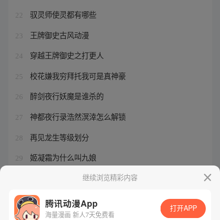
驭灵师使灵都有哪些
22
王牌御史古风动漫
23
穿越王牌御史之打更人
24
校花嫌我穷拜托我可是真神豪
25
醉剑夜行妖魔是谁杀的
26
神都夜行录浩然溟涬怎么解锁
27
再见龙生等级划分
28
姬凝霜为什么叫九娘
29
倔强驱魔师动漫
继续浏览精彩内容
30
腾讯动漫App
打开APP
海量漫画 新人7天免费看