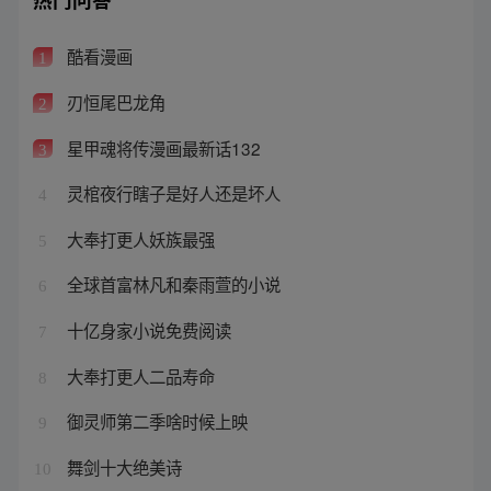
酷看漫画
1
刃恒尾巴龙角
2
星甲魂将传漫画最新话132
3
灵棺夜行瞎子是好人还是坏人
4
大奉打更人妖族最强
5
全球首富林凡和秦雨萱的小说
6
十亿身家小说免费阅读
7
大奉打更人二品寿命
8
御灵师第二季啥时候上映
9
舞剑十大绝美诗
10