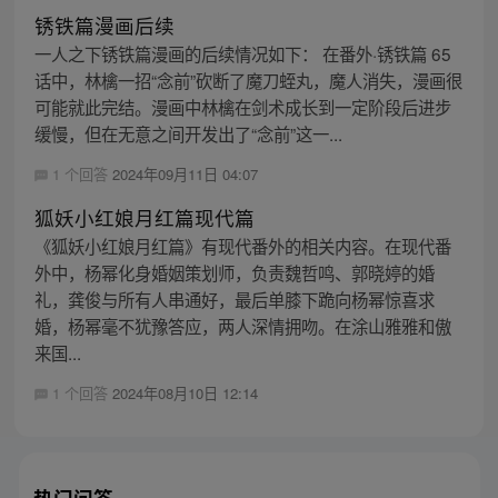
锈铁篇漫画后续
一人之下锈铁篇漫画的后续情况如下： 在番外·锈铁篇 65
话中，林檎一招“念前”砍断了魔刀蛭丸，魔人消失，漫画很
可能就此完结。漫画中林檎在剑术成长到一定阶段后进步
缓慢，但在无意之间开发出了“念前”这一...
1 个回答
2024年09月11日 04:07
狐妖小红娘月红篇现代篇
《狐妖小红娘月红篇》有现代番外的相关内容。在现代番
外中，杨幂化身婚姻策划师，负责魏哲鸣、郭晓婷的婚
礼，龚俊与所有人串通好，最后单膝下跪向杨幂惊喜求
婚，杨幂毫不犹豫答应，两人深情拥吻。在涂山雅雅和傲
来国...
1 个回答
2024年08月10日 12:14
热门问答