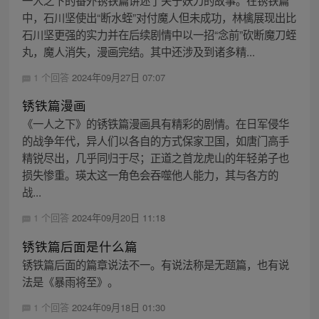
一人之下的番外锈铁篇讲述了关于妖刀的故事。在锈铁篇
中，石川坚使出“断水蛭”对付魔人但未成功，林檎展现出比
石川坚更强的实力并在后续剧情中以一招“念前”砍断魔刀蛭
丸，魔人消失，漫画完结。其中还涉及到诸多精...
1 个回答
2024年09月27日 07:07
锈铁篇漫画
《一人之下》的锈铁篇漫画具有精彩的剧情。在日军侵华
的战争年代，异人们以各自的方式保家卫国，如唐门高手
精锐尽出，几乎同归于尽；正道之首龙虎山的年轻弟子也
损失惨重。瑛太这一角色会吞噬他人能力，其与各方的
战...
1 个回答
2024年09月20日 11:18
锈铁篇后面是什么篇
锈铁篇后面的篇章说法不一。有说法称是无题篇，也有说
法是《暴雨将至》。
1 个回答
2024年09月18日 01:30