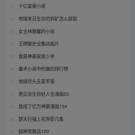
十亿富豪小说
11
地球末日生存的钨矿怎么获取
12
女主林雅馨的小说
13
王牌御史全集动画片
14
我是神豪家族少爷
15
蛊术小说中的蛊的排行榜
16
地球尽头五星牢笼
17
再见龙生你好人生漫画55
18
我成了亿万神豪漫画134
19
楚天行强上花弄影几集
20
超神宠兽店100
21