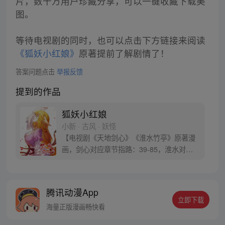
片，数千万用户珍藏分享，可以一键收藏下载美
图。
等待电视剧的同时，也可以点击下方链接来阅读
《狐妖小红娘》
原著提前了解剧情了！
答案问题点击
举报反馈
提到的作品
狐妖小红娘
小新 · 古风 · 妖怪
【电视剧《天地剑心》《淮水竹亭》原著漫
画，剑心对应章节指路：39-85，淮水对应
章节指路272-301】 迷糊萝莉小狐妖，正太
道士没节操。自古人妖生死恋，千载孽缘一
线牵。（每周周四更新。）
腾讯动漫App
立即下载
海量正版漫画畅快看