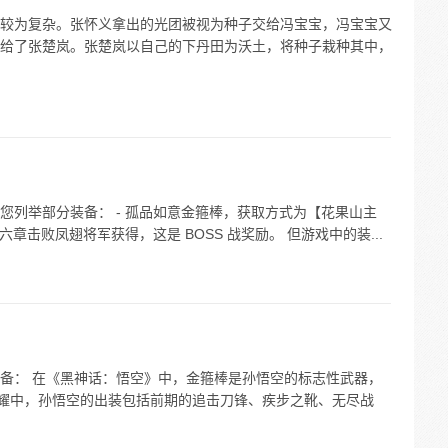
较为复杂。张怀义拿出的光团被视为种子交给冯宝宝，冯宝宝又
给了张楚岚。张楚岚以自己的下丹田为沃土，将种子栽种其中，
您列举部分装备： - 孤品如意金箍棒，获取方式为【花果山主
章击败凤翅将军获得，这是 BOSS 战奖励。 但游戏中的装...
备： 在《黑神话：悟空》中，金箍棒是孙悟空的标志性武器，
荣耀中，孙悟空的出装包括前期的追击刀锋、疾步之靴、无尽战