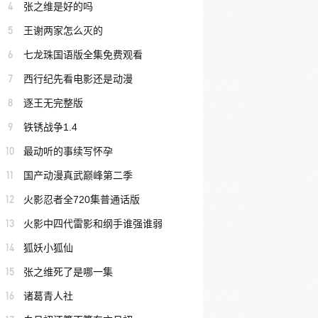
4
张之维是好的吗
5
王谢两家怎么灭的
6
七龙珠国语版全集免费观看
7
西行纪先看电影还是动漫
8
逐王无完整版
9
铁锈战争1.4
10
最动听的事续写怀孕
11
国产动漫真武巅峰第二季
12
火影忍者全720集普通话版
13
火影中四代雷影和纲手谁强谁弱
14
狐妖小狐仙
15
张之维死了是哪一集
16
诸葛青人社