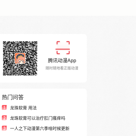
腾讯动漫App
随时随地看正版动漫
热门问答
1
龙珠软膏 用法
2
龙珠软膏可以治疗肛门瘙痒吗
3
一人之下动漫第六季啥时候更新