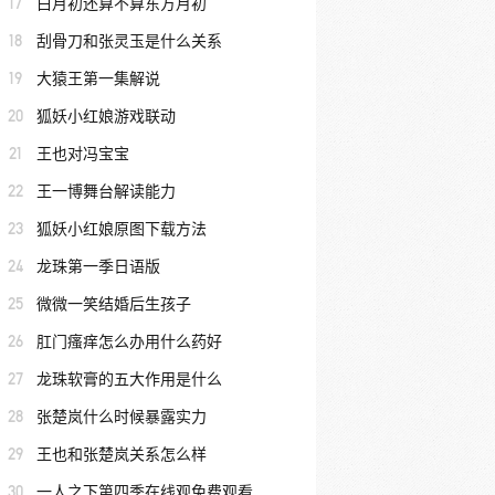
17
白月初还算不算东方月初
18
刮骨刀和张灵玉是什么关系
19
大猿王第一集解说
20
狐妖小红娘游戏联动
21
王也对冯宝宝
22
王一博舞台解读能力
23
狐妖小红娘原图下载方法
24
龙珠第一季日语版
25
微微一笑结婚后生孩子
26
肛门瘙痒怎么办用什么药好
27
龙珠软膏的五大作用是什么
28
张楚岚什么时候暴露实力
29
王也和张楚岚关系怎么样
30
一人之下第四季在线观免费观看