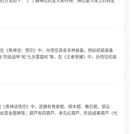
方法如下： 1. 了解神位的定义和作用：神位是人体上的特定
在《黑神话：悟空》中，孙悟空具有多种装备，例如初级装备
备“烈焰战甲”和“九天雷霆杖”等。在《王者荣耀》中，孙悟空的装
戏《黑神话悟空》中，武器有畏兽棍、柳木棍、散石棍、铜云
如意金箍棒等；葫芦有药葫芦、争先红葫芦、阶段成果葫芦（代