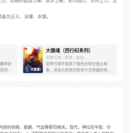
之刃，后期的追击刀锋、疾步之靴、无尽战刃、宗师之力、泣
的装备为正义、法爆、水银。
大猿魂（西行纪系列）
龙神万相 · 妖怪 · 热血
藏师徒
龙神万相宇宙旗下角色孙悟空独立故
苦到达
事，讲述大妖悟空前世今生称霸妖怪大
可世间并
道的惊险历程。 妖怪大道有自己的生存
慢慢揭
之道，某日，一位猴妖因人类的祈愿从
”重新归
天而降，以鬼魈之名响彻妖界，却因堕
唐三藏
入暗魂无法再守护重要之人…六十年
们，组
后，他再次破石而出，背负着守护族人
行之
的希望和信念打败了妖怪大道的霸主，
成为猴群之王，但故事仍在继续…
体内部的经络、脏腑、气血等密切相关。现代，神位在中医、针