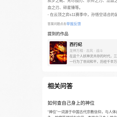
疾步之靴、无尽战刃、宗师之力、泣血
血之刃、碎星锤等。
- 在云顶之弈s11赛季中，孙悟空适合
举报反馈
答案问题点击
提到的作品
西行纪
龙神万相 · 古风 · 战斗
在这个人妖神灵共存的时代，三
一行为了世间和平，历经千辛万
彼岸取得“永恒之火”拯救苍生，
没有因此变得美好….随着阴谋
露，暗魂四起, 为了让“永恒之火
位，小狼妖白狼不辞万难，找到
相关问答
大法师，和他一起重新寻回徒弟
成全新“西行小队”，再度踏上西
旅……
如何查自己身上的神位
“神位”一词源于中国古代宗教信仰，与人