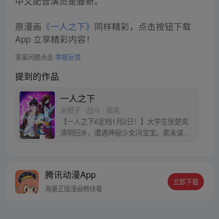
中文配音演员是藤新。
原漫画
《一人之下》
同样精彩，点击按钮下载
App 立享精彩内容！
答案问题点击
举报反馈
提到的作品
一人之下
米橙子 · 战斗 · 搞笑
【一人之下6定档1月2日！】大学生张楚岚
清明回乡，遭遇神秘少女冯宝宝。素未谋面
的冯宝宝却对张楚岚异常熟悉，并将其带去
自己打工的快递公司。为了帮冯宝宝寻找她
的身世，也为了查清自己与爷爷身上的秘
腾讯动漫App
密，张楚岚的生活被彻底颠覆，与冯宝宝一
立即下载
同踏上“异人”之旅。
海量正版漫画畅快看