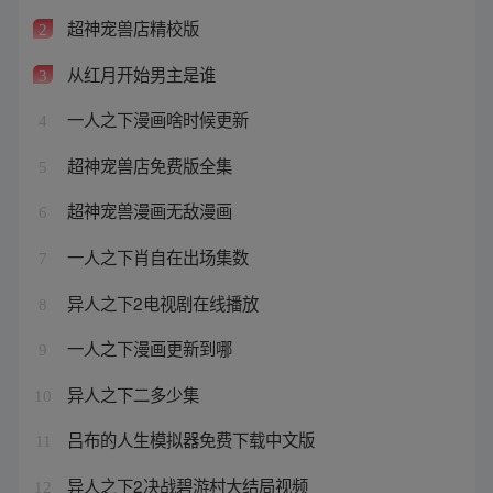
超神宠兽店精校版
2
从红月开始男主是谁
3
一人之下漫画啥时候更新
4
超神宠兽店免费版全集
5
超神宠兽漫画无敌漫画
6
一人之下肖自在出场集数
7
异人之下2电视剧在线播放
8
一人之下漫画更新到哪
9
异人之下二多少集
10
吕布的人生模拟器免费下载中文版
11
异人之下2决战碧游村大结局视频
12