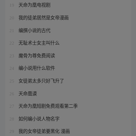
天命为凰电视剧
19
我的徒弟居然是女帝漫画
20
编撰小说的古代
21
无耻术士女主叫什么
22
魔骨为尊免费阅读
23
编小说用什么软件
24
女徒弟太多只好飞升了
25
天命凰谟
26
天命为凰短剧免费观看第二季
27
如何编小说人物名字
28
我的女帝徒弟要黑化 漫画
29