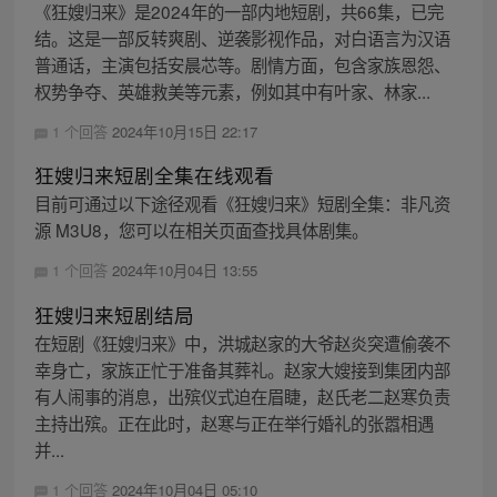
《狂嫂归来》是2024年的一部内地短剧，共66集，已完
结。这是一部反转爽剧、逆袭影视作品，对白语言为汉语
普通话，主演包括安晨芯等。剧情方面，包含家族恩怨、
权势争夺、英雄救美等元素，例如其中有叶家、林家...
1 个回答
2024年10月15日 22:17
狂嫂归来短剧全集在线观看
目前可通过以下途径观看《狂嫂归来》短剧全集：非凡资
源 M3U8，您可以在相关页面查找具体剧集。
1 个回答
2024年10月04日 13:55
狂嫂归来短剧结局
在短剧《狂嫂归来》中，洪城赵家的大爷赵炎突遭偷袭不
幸身亡，家族正忙于准备其葬礼。赵家大嫂接到集团内部
有人闹事的消息，出殡仪式迫在眉睫，赵氏老二赵寒负责
主持出殡。正在此时，赵寒与正在举行婚礼的张嚣相遇
并...
1 个回答
2024年10月04日 05:10