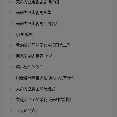
天命为凰电视剧剧情介绍
8
天命为凰电视剧全集
9
天命为凰电视剧在线观看
10
小说 编剧
11
我的徒弟居然是女帝漫画第二季
12
用老婆制霸世界 小说
13
编小说用的软件
14
用老婆制霸世界相似的小说有什么
15
天命为凰男主父亲结局
16
女徒弟个个想杀我逆天剧情剑娘
17
《天命凰谋》
18