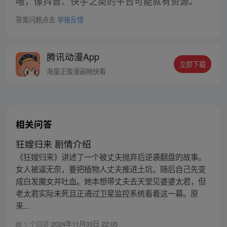
哦，像抖音、快手之类的平台可能就有资源。
答案问题点击
举报反馈
腾讯动漫App
立即下载
海量正版漫画畅快看
相关问答
狂嫂归来 剧情介绍
《狂嫂归来》讲述了一个被丈夫抛弃后逆袭翻盘的故事。
女人被逼无奈，要把植物人丈夫推进土坑，随后自己先变
成白发魔女并吐血。她本想带丈夫去天堂见婆婆太君，但
老太君实际未死且正通过卫星监控系统看着这一幕。原
来...
1 个回答
2024年11月03日 22:05