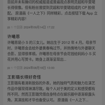
目前并未有确切的权威报道或普遍观点表明灵超和毕雯珺
长得很像。但有粉丝曾提到灵超和毕雯珺组成的 CP 脸很
配。 原漫画《一人之下》同样精彩，点击按钮下载 App 立
享精彩内容！
1 个回答
2024年09月14日 17:22
许曦恩
许曦恩是小 S 的三女儿。她出生于 2012 年 4 月。母亲节
时，许曦恩会去给外婆黄春梅过节，并热情地与外婆聊天
合影，显得很孝顺。许曦恩在母亲节会花钱给妈妈小 S 买
花并用心写贺卡。她身上逐渐呈现出...
1 个回答
2024年08月18日 13:00
王影璐长得好奇怪
王影璐有着清新脱俗的外表，她的独特气质和魅力在演艺
作品中展现得淋漓尽致。每个人对于美的定义和感受都有
所不同，然而王影璐凭借自身特点在娱乐圈中逐渐崭露头
角，其演技和才华也备受认可。 原漫画《一人之下...