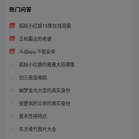
热门问答
狐妖小红娘15集在线观看
1
王权霸业的老婆
2
斗战app下载安卓
3
狐妖小红娘的雅雅大招哪集
4
剑三南皇毒姐
5
幽梦金光大圣的真实身份
6
张楚岚的父亲的真实身份
7
夏禾性格特点
8
东方淮竹图片大全
9