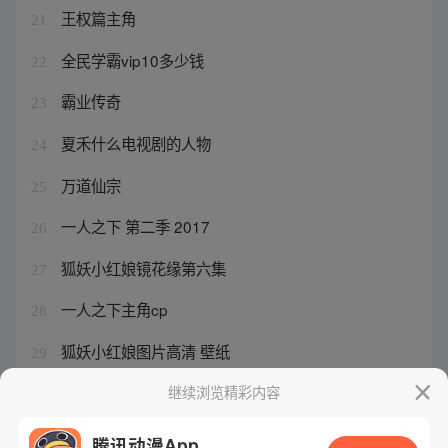
王权篇主角
21
全民学霸vip10多少钱
22
霸业传奇
23
夏禾什么电视剧的人物
24
万道仙宗
25
一人之下 第二季 2017
26
狐妖小红娘镜花缘第六集
27
一人之下主角cp
28
狐妖小红娘图片高清 壁纸
29
一人之下手游异人怎么得
继续浏览精彩内容
30
腾讯动漫App