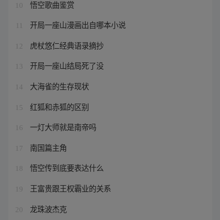
悟空歌曲鉴赏
10
开局一座山漫画出自哪本小说
11
虎杖悠仁经典语录摘抄
12
开局一座山结局死了没
13
大海雀的生存现状
14
红狐和赤狐的区别
15
一灯大师就是南帝吗
16
南国篇主角
17
悟空传到底要表达什么
18
王富贵跟王权霸业的关系
19
龙珠波杰克
20