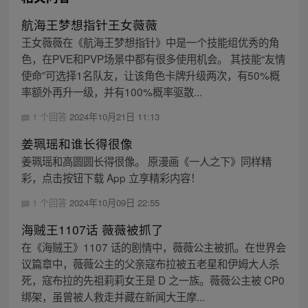
航海王梦想指针王女薇薇
王女薇薇在《航海王梦想指针》中是一个技能组优秀的角
色，在PVE和PVP场景中都有很多使用机会。 其技能“友情
使命”可选择1名队友，让该角色卡牌升级两次，有50%概
率额外再升一级，并有100%概率驱散...
1 个回答
2024年10月21日 11:13
姜珮瑶和谁长得很像
姜珮瑶和高圆圆长得很像。 原漫画《一人之下》同样精
彩，点击按钮下载 App 立享精彩内容！
1 个回答
2024年10月09日 22:55
海贼王1107话 薇薇被抓了
在《海贼王》1107 话的剧情中，薇薇公主被抓。在世界会
议篇章中，薇薇公主的父亲寇布拉被五老星和伊姆大人杀
死，寇布拉的先祖莉莉女王是 D 之一族。薇薇公主被 CP0
绑架，虽曾被人救走并藏在新闻大王摩...