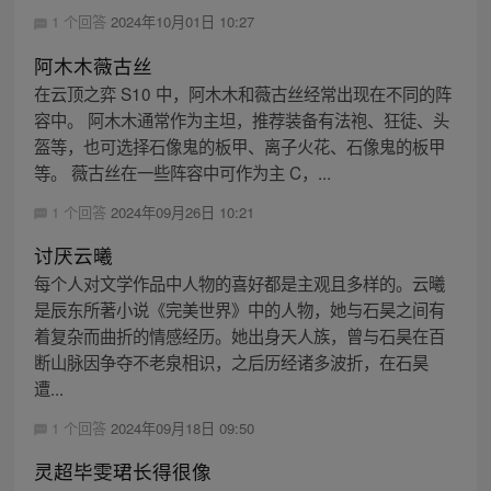
1 个回答
2024年10月01日 10:27
阿木木薇古丝
在云顶之弈 S10 中，阿木木和薇古丝经常出现在不同的阵
容中。 阿木木通常作为主坦，推荐装备有法袍、狂徒、头
盔等，也可选择石像鬼的板甲、离子火花、石像鬼的板甲
等。 薇古丝在一些阵容中可作为主 C，...
1 个回答
2024年09月26日 10:21
讨厌云曦
每个人对文学作品中人物的喜好都是主观且多样的。云曦
是辰东所著小说《完美世界》中的人物，她与石昊之间有
着复杂而曲折的情感经历。她出身天人族，曾与石昊在百
断山脉因争夺不老泉相识，之后历经诸多波折，在石昊
遭...
1 个回答
2024年09月18日 09:50
灵超毕雯珺长得很像