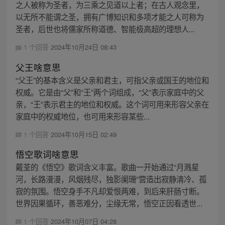
之人被称为圣者，为三乘之见道以上者；在古人观念里，
以无所不能谓之圣，拥有广博知识和多项才能之人可称为
圣者，后世也将儒家所称道德、智能极高超的理想人...
1 个回答
2024年10月24日 08:43
父王啥意思
“父王”的基本含义是父亲和君主，可指父亲或国王的地位和
权威。它是由“父”和“王”两个词组成，“父”表示家庭中的父
亲，“王”表示君主的地位和权威。这个词可用来形容父亲在
家庭中的权威地位，也可用来形容某些...
1 个回答
2024年10月15日 02:49
悟空歌词啥意思
戴荃的《悟空》歌词含义丰富。歌曲一开始通过“月溅星
河，长路漫漫，风烟残尽，独影阑珊”营造出寂静清冷、孤
寂的氛围。悟空身手不凡却爱恨两难，到后来肝肠寸断。
世界因果循环，善恶难分，尘缘无常，悟空正因看透世...
1 个回答
2024年10月07日 04:28