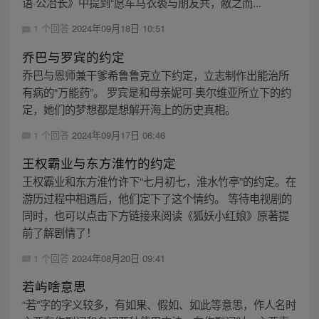
语·公冶长》中提到“愿车马衣裘与朋友共，敝之而...
1 个回答
2024年09月18日 10:51
乔巴与罗宾的约定
乔巴与恩师兼干爹希鲁鲁克立下约定，立志制作出能治所
有病的“万能药”。 罗宾是和母亲妮可·奥尔维亚所立下的约
定，她们的梦想都是想解开海上的历史真相。
1 个回答
2024年09月17日 06:46
王权霸业与东方淮竹的约定
王权霸业和东方淮竹许下“七月初七，淮水竹亭”的约定。在
游历过程中相遇后，他们定下了这个情约。 等待电视剧的
同时，也可以点击下方链接来阅读《狐妖小红娘》原著提
前了解剧情了！
1 个回答
2024年08月20日 09:41
若屿啥意思
“若”字的字义较多，有如果、假如、如此等意思，作人名时