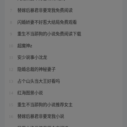
替嫁后暴君非要宠我免费阅读
7
闪婚娇妻不好惹大结局免费观看
8
重生不当舔狗的小说免费阅读下载
9
超魔神z
10
安少说事小沈龙
11
隐婚总裁的神秘妻子
12
占个山头当大王好看吗
13
红海图景小说
14
重生不当舔狗的小说推荐女主
15
替嫁后暴君非要宠我小说
16