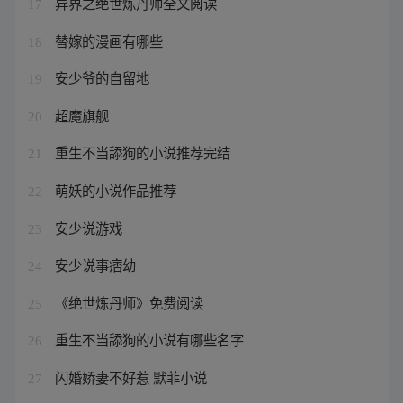
异界之绝世炼丹师全文阅读
17
替嫁的漫画有哪些
18
安少爷的自留地
19
超魔旗舰
20
重生不当舔狗的小说推荐完结
21
萌妖的小说作品推荐
22
安少说游戏
23
安少说事痞幼
24
《绝世炼丹师》免费阅读
25
重生不当舔狗的小说有哪些名字
26
闪婚娇妻不好惹 默菲小说
27