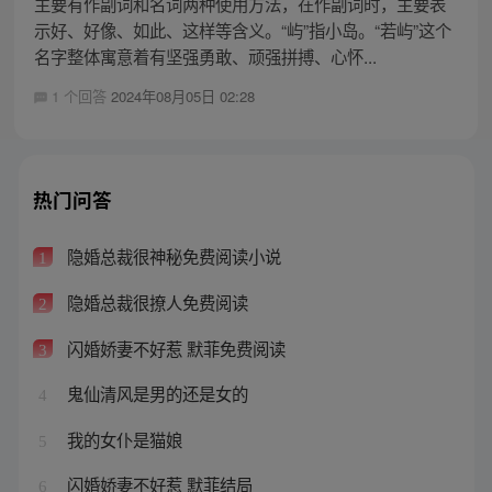
主要有作副词和名词两种使用方法，在作副词时，主要表
示好、好像、如此、这样等含义。“屿”指小岛。“若屿”这个
名字整体寓意着有坚强勇敢、顽强拼搏、心怀...
1 个回答
2024年08月05日 02:28
热门问答
隐婚总裁很神秘免费阅读小说
1
隐婚总裁很撩人免费阅读
2
闪婚娇妻不好惹 默菲免费阅读
3
鬼仙清风是男的还是女的
4
我的女仆是猫娘
5
闪婚娇妻不好惹 默菲结局
6