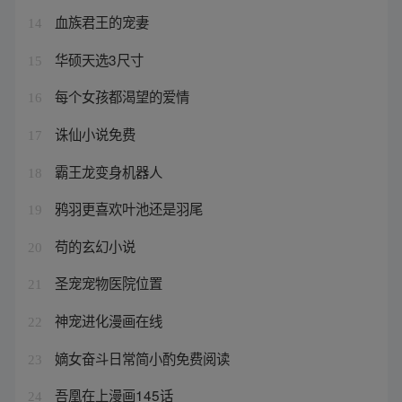
血族君王的宠妻
14
华硕天选3尺寸
15
每个女孩都渴望的爱情
16
诛仙小说免费
17
霸王龙变身机器人
18
鸦羽更喜欢叶池还是羽尾
19
苟的玄幻小说
20
圣宠宠物医院位置
21
神宠进化漫画在线
22
嫡女奋斗日常简小酌免费阅读
23
吾凰在上漫画145话
24