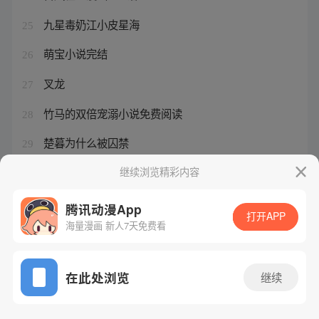
九星毒奶江小皮星海
25
萌宝小说完结
26
叉龙
27
竹马的双倍宠溺小说免费阅读
28
楚暮为什么被囚禁
29
我能融合虫族基因
继续浏览精彩内容
30
腾讯动漫App
打开APP
海量漫画 新人7天免费看
腾讯漫画
起点读书
QQ阅读
网站备案/许可证号：粤B2-20090059-5
在此处浏览
继续
Copyright©1998 - 2026 Tencent. All Rights Reserved