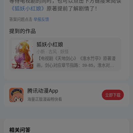
等待电视剧的同时，也可以点击下方链接来阅读
《狐妖小红娘》
原著提前了解剧情了！
答案问题点击
举报反馈
提到的作品
狐妖小红娘
小新 · 古风 · 妖怪
【电视剧《天地剑心》《淮水竹亭》原著漫
画，剑心对应章节指路：39-85，淮水对应
章节指路272-301】 迷糊萝莉小狐妖，正太
道士没节操。自古人妖生死恋，千载孽缘一
线牵。（每周周四更新。）
腾讯动漫App
立即下载
海量正版漫画畅快看
相关问答