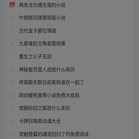
两条龙交缠生蛋的小说
3
叶绾绾司夜寒原版小说
4
古代皇子爵位等级
5
九星毒奶主角星图效果
6
重生之公子无双
7
神秘复苏里人皮纸什么来历
8
修真聊天群白前辈和谁在一起了
9
顾初暖夜景寒小说免费大结局
10
宠魅轮回之狐是什么来历
11
卡牌召唤类动漫大全
12
宠魅楚暮的魂宠回归了吗免费阅读
13