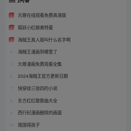
元尊在线观看免费高清版
1
狐妖小红娘奥特曼
2
海贼王真人版叫什么名字啊
3
海贼王漫画到哪里了
4
元尊漫画免费观看全集
5
2024海贼王官方更新日期
6
快穿徐三徐四的小说
7
东方红红歌歌曲大全
8
西行纪漫画删除的画面
9
南国得孩子
10