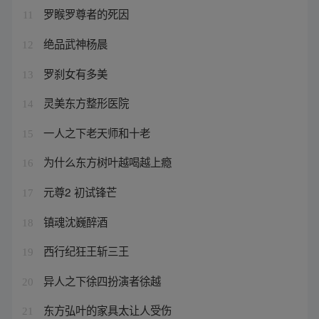
罗睺罗尊者的死因
11
绝品武神杨晨
12
罗刹女有多美
13
灵美东方整形医院
14
一人之下老天师和十老
15
为什么东方树叶越喝越上瘾
16
元尊2 初试锋芒
17
镇魂沈巍醉酒
18
西行纪狂王斩三王
19
异人之下徐四扮演者徐越
20
东方弘叶的家具太让人受伤
21