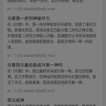
结局的周元。 准第一序列：五目天邪神、蜕变圣...
1 个回答
2024年09月29日 04:59
元尊第一序列神破坏力
在《元尊》中，第一序列神祖龙开天辟地，创造了诸天万
物。即便在死后，其残余意志仍能与第二序列之神交锋，
并使得第二序列之神陷入沉睡。其魂髓可让寻常法域窥得
入圣契机，血肉残魂若能炼化，皆是天地间一等一的机
缘...
1 个回答
2024年09月29日 18:23
元尊周元最后能成为第一神吗
在《元尊》中，周元最终并未成为第一神。周元历经磨
难，实力不断提升，在神战中耗费百年时光重回神境，复
活了夭夭，结局美满。但没有提及他成为第一神。
1 个回答
2024年10月05日 23:37
周元成神