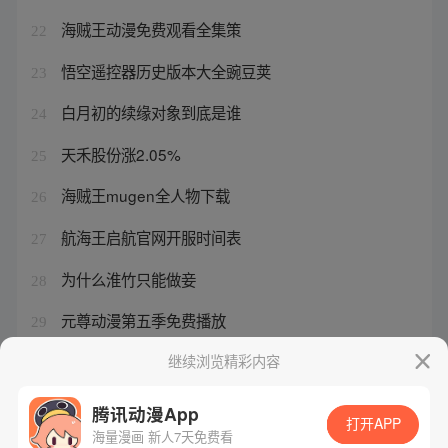
海贼王动漫免费观看全集策
22
悟空遥控器历史版本大全豌豆荚
23
白月初的续缘对象到底是谁
24
天禾股份涨2.05%
25
海贼王mugen全人物下载
26
航海王启航官网开服时间表
27
为什么淮竹只能做妾
28
元尊动漫第五季免费播放
29
ps2龙珠双人闯关游戏叫啥名字
继续浏览精彩内容
30
腾讯动漫App
打开APP
海量漫画 新人7天免费看