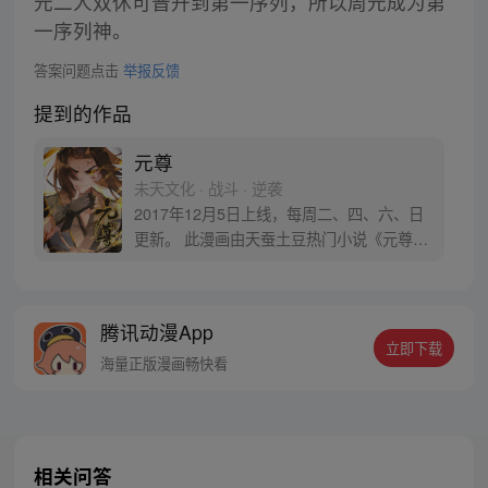
元二人双休可晋升到第一序列，所以周元成为第
一序列神。
答案问题点击
举报反馈
提到的作品
元尊
未天文化 · 战斗 · 逆袭
2017年12月5日上线，每周二、四、六、日
更新。 此漫画由天蚕土豆热门小说《元尊》
改编。少年执笔，龙蛇舞动；劈开乱世，点
亮苍穹。气掌乾坤的世界里，究竟是蟒雀吞
龙，还是圣龙崛起？！
腾讯动漫App
立即下载
海量正版漫画畅快看
相关问答