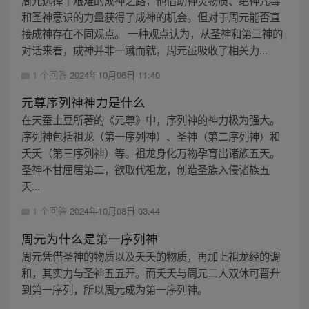
周元选择了艰难的成神之路，他借助神灵物质、绝神咒毒
和圣神意识的力量获得了成神的机会。但对于周元能否直
接成神存在不同观点。 一种观点认为，从圣神和第三神的
对话来看，成神并非一蹴而就，周元虽吸收了相关力...
1 个回答
2024年10月06日 11:40
元尊序列神神力是什么
在天蚕土豆所著的《元尊》中，序列神的神力极为强大。
序列神包括祖龙（第一序列神）、圣神（第二序列神）和
夭夭（第三序列神）等。祖龙身化万物孕育出诸族五天。
圣神不甘屈居第二，欲取代祖龙，创造圣族入侵诸族五
天...
1 个回答
2024年10月08日 03:44
周元为什么是第一序列神
周元凭借圣神的物质以及夭夭的物质，再加上祖龙经的调
和，其实力与圣神五五开。而夭夭与周元二人双休可晋升
到第一序列，所以周元成为第一序列神。